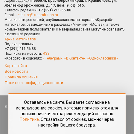
Адрес редакции:
660075, Красноярский край, г. Красноярск, ул.
Железнодорожников, д. 17, пом. 9, оф. 615.
Телефон редакции:
+7 (391) 211-56-88
E-mail:
redaktor@krasrab.krsn.ru
Мнения авторов статей, опубликованных на портале «Красраб»,
материалов, размещённых в разделах «Мнения», «Молва», а также
комментариев пользователей к материалам сайта могут не совпадать
с позицией редакции.
Архив материалов
Подача рекламы:
+7 (391) 211-56-88
Подписка на новости:
RSS
«Красраб» в соцсетях:
«Телеграм»
,
«ВКонтакте»
,
«Одноклассники»
Карта сайта
Все новости
Правила общения
Политика конфиденциальности
Оставаясь на сайте, Вы даете согласие на
Все права защищены. Любые материалы, размещённые на портале
использование cookies, которые применяются для
«Красраб.ру» сотрудниками редакции, нештатными авторами
повышения качества рекомендаций согласно
и читателями, являются объектами авторского права. Полное или
Политике
. Отказаться от cookies, можно через
частичное использование материалов, размещённых на портале
настройки Вашего браузера.
«Красраб.ру», допускается только с письменного согласия редакции
с указанием ссылки на источник. Все вопросы можно задать
по адресу
redaktor@krasrab.krsn.ru
.