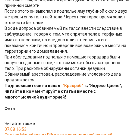
причиной смерти.
После этого он выкопал в подполье яму глубиной около двух
метров и спрятал в ней тело. Через некоторое время залил
это место бетоном.
В ходе допроса обвиняемый пытался ввести следствие в
заблуждение, говоря о том, что спрятал тело в торфяных
ямах за поселком, но следователи отнеслись к его
показаниям критично и проверяли все возможные места на
территории его домовладения.
При обследовании подполья с помощью георадара были
получены данные о том, что там может быть захоронено
тело. При раскопке обнаружены останки девушки.
Обвиняемый арестован, расследование уголовного дела
продолжается.
Подписывайтесь на канал
"Красраб"
в "Яндекс Дзене",
читайте и комментируйте статьи вместе с
многотысячной аудиторией!
Фото:
Читайте также
07.08 16:53