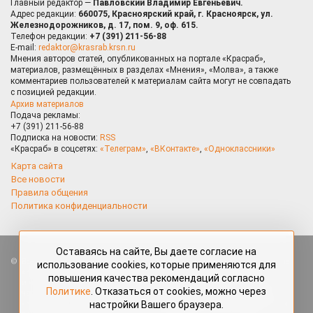
Главный редактор —
Павловский Владимир Евгеньевич.
Адрес редакции:
660075, Красноярский край, г. Красноярск, ул.
Железнодорожников, д. 17, пом. 9, оф. 615.
Телефон редакции:
+7 (391) 211-56-88
E-mail:
redaktor@krasrab.krsn.ru
Мнения авторов статей, опубликованных на портале «Красраб»,
материалов, размещённых в разделах «Мнения», «Молва», а также
комментариев пользователей к материалам сайта могут не совпадать
с позицией редакции.
Архив материалов
Подача рекламы:
+7 (391) 211-56-88
Подписка на новости:
RSS
«Красраб» в соцсетях:
«Телеграм»
,
«ВКонтакте»
,
«Одноклассники»
Карта сайта
Все новости
Правила общения
Политика конфиденциальности
Оставаясь на сайте, Вы даете согласие на
Все права защищены. Любые материалы, размещённые на портале
использование cookies, которые применяются для
«Красраб.ру» сотрудниками редакции, нештатными авторами
повышения качества рекомендаций согласно
и читателями, являются объектами авторского права. Полное или
Политике
. Отказаться от cookies, можно через
частичное использование материалов, размещённых на портале
настройки Вашего браузера.
«Красраб.ру», допускается только с письменного согласия редакции