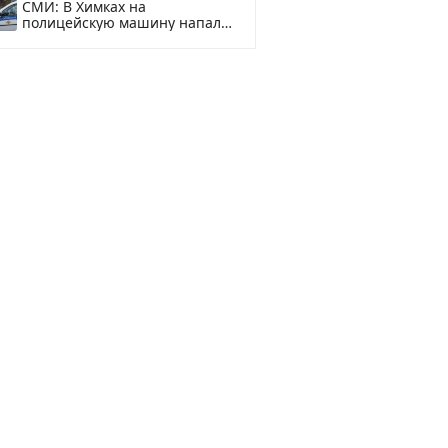
СМИ: В Химках на
полицейскую машину напали
и подожгли.