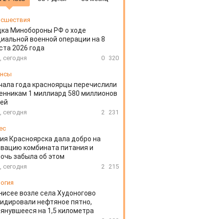
сшествия
ка Минобороны РФ о ходе
иальной военной операции на 8
ста 2026 года
, сегодня
0
320
ансы
чала года красноярцы перечислили
нникам 1 миллиард 580 миллионов
лей
, сегодня
2
231
ес
ия Красноярска дала добро на
вацию комбината питания и
очь забыла об этом
, сегодня
2
215
огия
нисее возле села Худоногово
идировали нефтяное пятно,
янувшееся на 1,5 километра