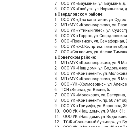
7. ООО УК «Баумана», ул. Баумана, д. 
8. ООО УК «Глобус», ул. Норильская, д.
в Свердловском районе:
1. ООО УК «Два капитана», ул. Судос
2. МП «МУК «Красноярская», ул. Пар
3. ООО УК «Утиный плес», ул. Судост
4. ООО УК «Тэрра», ул. Свердловская, 
5. ООО «Практика», ул. Семафорная, 
6. ООО УК «ЖСК», пр. им. газеты «Кра
7. ООО «Согласие», ул. Алеши Тимоше
в Советском районе:
1. МП «МУК «Красноярская», ул. 9 Мая
2. ООО УК «Наш дом», ул. Водопьянова
3. ООО УК «Континент», ул. Молокова,
4. МП «МУК «Красноярская», ул. 9 Мая,
5. ООО «УК «Холмсервис», ул. Алексее
6. ТСН «Весна», ул. Весны, 5;
7. ООО УК «Молокова», ул. Батурина, 
8. ООО УК «Континент», пр. 60 лет об
9. ООО УК «Триумф», ул. Воронова, 35
10. ООО УК «Наш дом», ул. 9 Мая, 61;
11. ООО УК «Наш дом», ул. Водопьяно
12. ТСЖ «Солнечный бульвар», ул. Бу