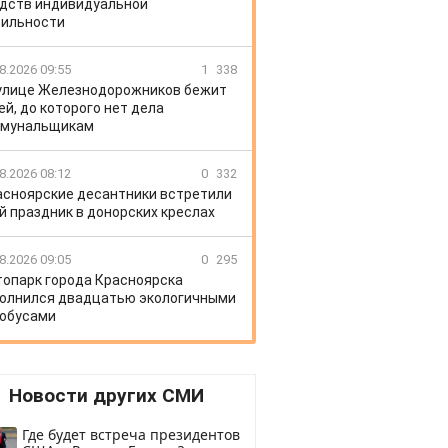
дств индивидуальной
ильности
8.2026 09:55
1
338
улице Железнодорожников бежит
ей, до которого нет дела
ммунальщикам
8.2026 08:12
0
332
асноярские десантники встретили
й праздник в донорских креслах
8.2026 09:05
0
295
топарк города Красноярска
олнился двадцатью экологичными
обусами
Новости других СМИ
Где будет встреча президентов