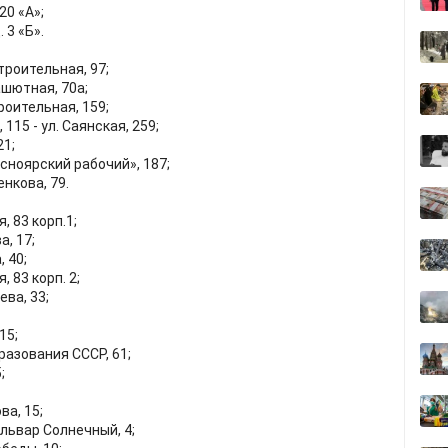
20 «А»;
 3 «Б».
троительная, 97;
ашютная, 70а;
роительная, 159;
115 - ул. Саянская, 259;
21;
сноярский рабочий», 187;
нкова, 79.
, 83 корп.1;
, 17;
 40;
 83 корп. 2;
ва, 33;
15;
разования СССР, 61;
;
ва, 15;
львар Солнечный, 4;