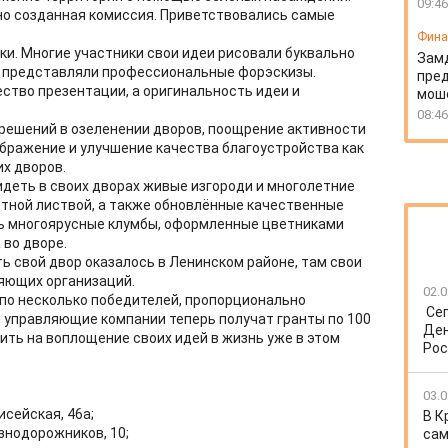
09:46
но созданная комиссия. Приветствовались самые
Фин
вки. Многие участники свои идеи рисовали буквально
Зам
 представляли профессиональные форэскизы.
пред
ество презентации, а оригинальность идеи и
моше
.
08:46
х решений в озеленении дворов, поощрение активности
ображение и улучшение качества благоустройства как
х дворов.
идеть в своих дворах живые изгороди и многолетние
етной листвой, а также обновлённые качественные
сь многоярусные клумбы, оформленные цветниками
 во дворе.
 свой двор оказалось в Ленинском районе, там свои
ляющих организаций.
02.0
 по несколько победителей, пропорционально
Се
 управляющие компании теперь получат гранты по 100
Ден
ить на воплощение своих идей в жизнь уже в этом
Рос
03.0
исейская, 46а;
В К
знодорожников, 10;
сам