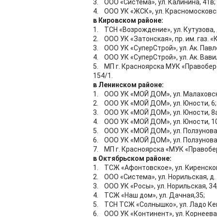
3. ООО «Система», ул. Калинина, 41в;
4. ООО УК «ЖСК», ул. Красномосковск
в Кировском районе:
1. ТСН «Возрождение», ул. Кутузова, д
2. ООО УК «Затонская», пр. им. газ. «
3. ООО УК «СуперСтрой», ул. Ак. Павло
4. ООО УК «СуперСтрой», ул. Ак. Вавил
5. МП г. Красноярска МУК «Правобере
154/1.
в Ленинском районе:
1. ООО УК «МОЙ ДОМ», ул. Малаховск
2. ООО УК «МОЙ ДОМ», ул. Юности, 6;
3. ООО УК «МОЙ ДОМ», ул. Юности, 8а
4. ООО УК «МОЙ ДОМ», ул. Юности, 10
5. ООО УК «МОЙ ДОМ», ул. Ползунова,
6. ООО УК «МОЙ ДОМ», ул. Ползунова,
7. МП г. Красноярска «МУК «Правобер
в Октябрьском районе:
1. ТСЖ «Афонтовское», ул. Киренског
2. ООО «Система», ул. Норильская, д. 8
3. ООО УК «Росы», ул. Норильская, 34
4. ТСЖ «Наш дом», ул. Дачная,35;
5. ТСН ТСЖ «Солнышко», ул. Ладо Кец
6. ООО УК «Континент», ул. Корнеева, 