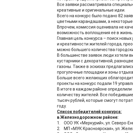
Все заявки рассматривала специаль
креативные и оригинальные идеи.
Всего на конкурс было подано 82 зая
цветными карандашами, а некоторые
Впрочем, комиссия оценивала не кач
возможность воплощения её в жизнь
Главная цель конкурса – поиск новы
и креативности жителей города, пре
можно большего количества городски
В большинстве заявок люди хотели в
кустарники с декоративной, разноцв
газоны. Также в эскизах предлагали
прогулочные площадки и зоны отдыха
Больше всего желающих облагородить
проекты на конкурс подали 19 управ
В итоге в каждом районе определили
количеству жителей. Все победившие
тысяч рублей, которые смогут потрат
году.
Список победителей конкурса:
в Железнодорожном районе:
1. ООО УК «Меркурий», ул. Северо-Ен
2. МП «МУК Красноярская», ул. Желе