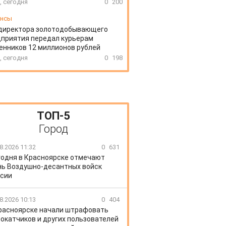
, сегодня
0
200
ансы
директора золотодобывающего
приятия передал курьерам
нников 12 миллионов рублей
, сегодня
0
198
ТОП-5
Город
8.2026 11:32
0
631
годня в Красноярске отмечают
ь Воздушно-десантных войск
сии
8.2026 10:13
0
404
расноярске начали штрафовать
окатчиков и других пользователей