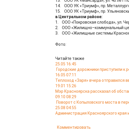
13. ООО УК «Мансарда», ул. 40 лет По
14. ООО УК «Триумф», пр. Металлурго
15. ООО УК «Триумф», пр. Ульяновский
в Центральном районе:
1. ООО «Покровская слобода», ул. Че
2. ООО «Жилищно–коммунальный цент
3. ООО «Жилищные системы Красноярс
Фото:
Читайте также
25.05 16:45
Городские дорожники приступили к р
16.05 07:11
Теплоход «Заря» вчера отправился в
19.01 15:26
Мэр Красноярска рассказал об обста
09.10 08:29
Поворот с Копыловского моста в пер
25.08 04:55
Администрация Красноярского края и
Комментировать