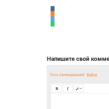
Напишите свой комм
Гость
(премодерация)
Войти