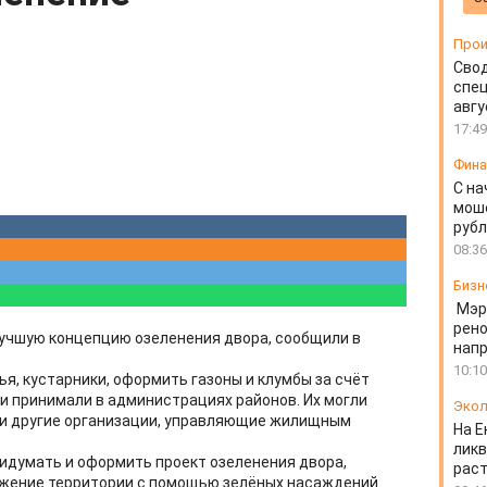
Прои
Свод
спец
авгу
17:49
Фин
С на
моше
руб
08:36
Бизн
Мэр
рено
 лучшую концепцию озеленения двора, сообщили в
напр
10:10
я, кустарники, оформить газоны и клумбы за счёт
 принимали в администрациях районов. Их могли
Экол
и другие организации, управляющие жилищным
На Е
ликв
ридумать и оформить проект озеленения двора,
раст
жение территории с помощью зелёных насаждений.