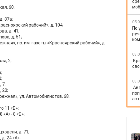
сре
моб
ая, 60.
. 87а;
05.0
Красноярский рабочий», д. 104;
По 
ва, д. 41;
руч
ова, д. 51;
ко
жная», пр. им. газеты «Красноярский рабочий», д.
03.0
ая, 2;
Кр
сво
;
;
03.0
 7;
Ав
 20;
поп
ежная», ул. Автомобилистов, 68.
авт
о 11 «Б»;
 «А»- 8 «Б»;
;
ховели, д. 71;
д. 24 «А»;