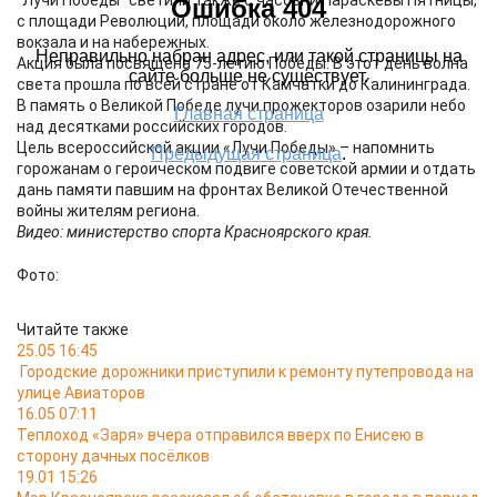
"Лучи Победы" светили также с часовни Параскевы Пятницы,
с площади Революции, площади около железнодорожного
вокзала и на набережных.
Акция была посвящена 75-летию Победы. В этот день волна
света прошла по всей стране от Камчатки до Калининграда.
В память о Великой Победе лучи прожекторов озарили небо
над десятками российских городов.
Цель всероссийской акции «Лучи Победы» – напомнить
горожанам о героическом подвиге советской армии и отдать
дань памяти павшим на фронтах Великой Отечественной
войны жителям региона.
Видео: министерство спорта Красноярского края.
Фото:
Читайте также
25.05 16:45
Городские дорожники приступили к ремонту путепровода на
улице Авиаторов
16.05 07:11
Теплоход «Заря» вчера отправился вверх по Енисею в
сторону дачных посёлков
19.01 15:26