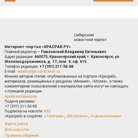
Сибирский
новостной портал
Интернет-портал «КРАСРАБ.РУ»
Главный редактор —
Павловский Владимир Евгеньевич.
Адрес редакции:
660075, Красноярский край, г. Красноярск, ул.
Железнодорожников, д. 17, пом. 9, оф. 615.
Телефон редакции:
+7 (391) 211-56-88
E-mail:
redaktor@krasrab.krsn.ru
Мнения авторов статей, опубликованных на портале «Красраб»,
материалов, размещённых в разделах «Мнения», «Молва», а также
комментариев пользователей к материалам сайта могут не совпадать
с позицией редакции.
Архив материалов
Подача рекламы:
+7 (391) 211-56-88
Подписка на новости:
RSS
«Красраб» в соцсетях:
«Телеграм»
,
«ВКонтакте»
,
«Одноклассники»
Карта сайта
Все новости
Правила общения