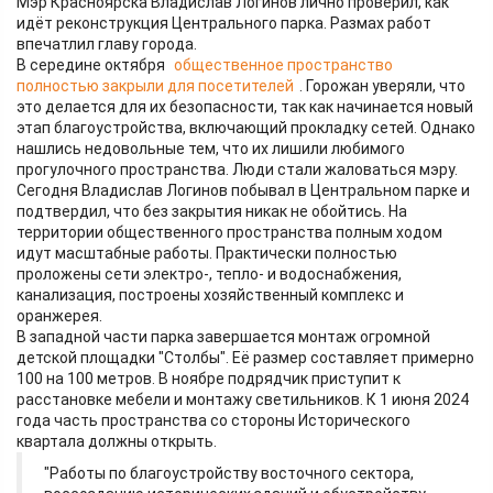
Мэр Красноярска Владислав Логинов лично проверил, как
идёт реконструкция Центрального парка. Размах работ
впечатлил главу города.
В середине октября
общественное пространство
полностью закрыли для посетителей
. Горожан уверяли, что
это делается для их безопасности, так как начинается новый
этап благоустройства, включающий прокладку сетей. Однако
нашлись недовольные тем, что их лишили любимого
прогулочного пространства. Люди стали жаловаться мэру.
Сегодня Владислав Логинов побывал в Центральном парке и
подтвердил, что без закрытия никак не обойтись. На
территории общественного пространства полным ходом
идут масштабные работы. Практически полностью
проложены сети электро-, тепло- и водоснабжения,
канализация, построены хозяйственный комплекс и
оранжерея.
В западной части парка завершается монтаж огромной
детской площадки "Столбы". Её размер составляет примерно
100 на 100 метров. В ноябре подрядчик приступит к
расстановке мебели и монтажу светильников. К 1 июня 2024
года часть пространства со стороны Исторического
квартала должны открыть.
"Работы по благоустройству восточного сектора,