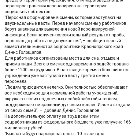
пределы территории учреждения. Эти меры введены для
нераспространения коронавируса на территорию
социальных объектов.
"Персонал сформирован в смены, которые заступают на
двухнедельные вахты. Перед началом смены у работников
берут анализы для выявления новой коронавирусной
инфекции. Если получен положительный результат пробы,
персонал до работы не допускается", – сообщил первый
заместитель министра соцполитики Красноярского края
Денис Голощапов.
Для работников организованы места для сна, отдыха и
приема пищи. Всего в сменах одновременно задействовано
более 1200 сотрудников. В настоящее время в большинстве
учреждений уже заступила на вахту третья смена
персонала.
"Людям приходится нелегко. Они полностью обеспечивают
все необходимое для нормальной работы учреждений,
окружают своих подопечных особой заботой и теплом,
поддерживают моральный дух своих коллег. И все это вдали
от своих семей", – добавил Денис Голощапов.
На дополнительную оплату за труд всем этим
соцработникам из федерального бюджета уже получено 166
миллионов рублей.
"Выплаты будут варьироваться от 10 тысяч для