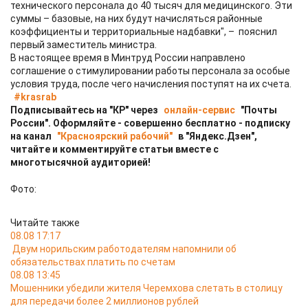
технического персонала до 40 тысяч для медицинского. Эти
суммы – базовые, на них будут начисляться районные
коэффициенты и территориальные надбавки", – пояснил
первый заместитель министра.
В настоящее время в Минтруд России направлено
соглашение о стимулировании работы персонала за особые
условия труда, после чего начисления поступят на их счета.
#krasrab
Подписывайтесь на "КР" через
онлайн-сервис
"Почты
России". Оформляйте - совершенно бесплатно - подписку
на канал
"Красноярский рабочий"
в "Яндекс.Дзен",
читайте и комментируйте статьи вместе с
многотысячной аудиторией!
Фото:
Читайте также
08.08 17:17
Двум норильским работодателям напомнили об
обязательствах платить по счетам
08.08 13:45
Мошенники убедили жителя Черемхова слетать в столицу
для передачи более 2 миллионов рублей