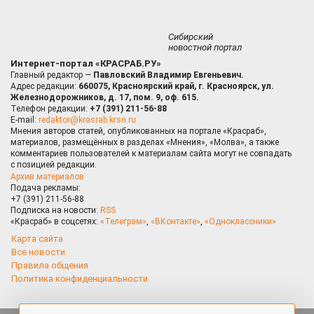
Сибирский
новостной портал
Интернет-портал «КРАСРАБ.РУ»
Главный редактор —
Павловский Владимир Евгеньевич.
Адрес редакции:
660075, Красноярский край, г. Красноярск, ул.
Железнодорожников, д. 17, пом. 9, оф. 615.
Телефон редакции:
+7 (391) 211-56-88
E-mail:
redaktor@krasrab.krsn.ru
Мнения авторов статей, опубликованных на портале «Красраб»,
материалов, размещённых в разделах «Мнения», «Молва», а также
комментариев пользователей к материалам сайта могут не совпадать
с позицией редакции.
Архив материалов
Подача рекламы:
+7 (391) 211-56-88
Подписка на новости:
RSS
«Красраб» в соцсетях:
«Телеграм»
,
«ВКонтакте»
,
«Одноклассники»
Карта сайта
Все новости
Правила общения
Политика конфиденциальности