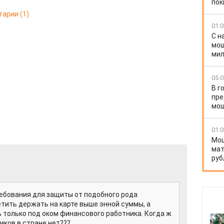
пок
тарии
(1)
01.0
С н
мош
мил
05.0
В г
пре
мо
01.0
Мош
мат
руб
ебования для защиты от подобного рода
тить держать на карте выше энной суммы, а
только под оком финансового работника. Когда ж
иков в стране нет???