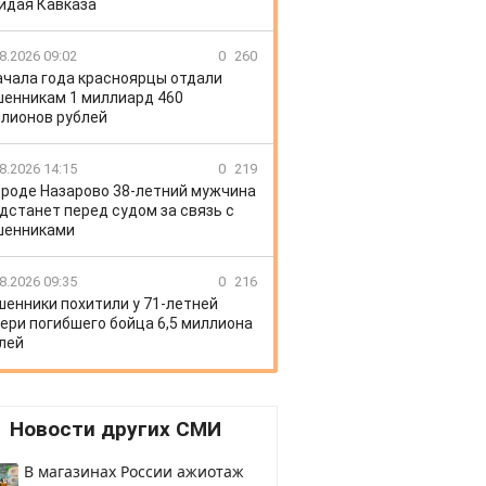
идая Кавказа
8.2026 09:02
0
260
ачала года красноярцы отдали
енникам 1 миллиард 460
лионов рублей
8.2026 14:15
0
219
ороде Назарово 38-летний мужчина
дстанет перед судом за связь с
шенниками
8.2026 09:35
0
216
енники похитили у 71-летней
ери погибшего бойца 6,5 миллиона
лей
Новости других СМИ
В магазинах России ажиотаж