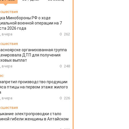
сшествия
ка Минобороны РФ о ходе
иальной военной операции на 7
ста 2026 года
, вчера
0
262
сшествия
расноярске организованная группа
ценировала ДТП для получения
аховых выплат
, вчера
0
248
ес
запретил производство продукции
яса птицы на первом этаже жилого
а
, вчера
0
226
сшествия
ыкание электропроводки стало
иной гибели женщины в Алтайском