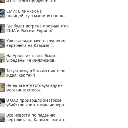
из-за этого продукта: что
купить?
СМИ: В Химках на
полицейскую машину напали
и подожгли.
Где будет встреча президентов
США и России: Европа?
Как выглядит место крушение
вертолета на Кавказе:
смотреть
На Урале из казны были
украдены 18 миллионов
рублей
Такую зиму в России никто не
ждал: как так?!
Не ешьте эту готовую еду из
магазина: список
В ОАЭ произошло жестокое
убийство криптомиллионера
Все новости по падению
вертолета на Кавказе: читать
здесь