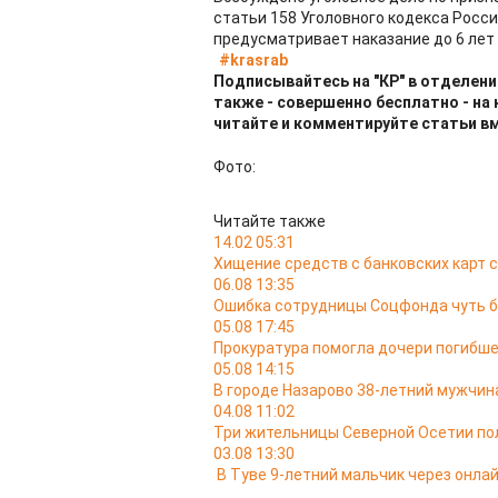
статьи 158 Уголовного кодекса Росс
предусматривает наказание до 6 лет
#krasrab
Подписывайтесь на "КР" в отделени
также - совершенно бесплатно - на
читайте и комментируйте статьи в
Фото:
Читайте также
14.02 05:31
Хищение средств с банковских карт 
06.08 13:35
Ошибка сотрудницы Соцфонда чуть б
05.08 17:45
Прокуратура помогла дочери погибш
05.08 14:15
В городе Назарово 38-летний мужчин
04.08 11:02
Три жительницы Северной Осетии пол
03.08 13:30
В Туве 9-летний мальчик через онла