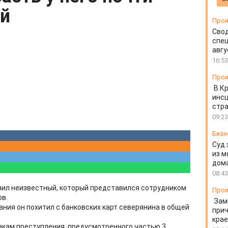
ей
Прои
Свод
спец
авгу
16:53
Прои
В К
инс
стр
09:23
Бизн
Суд 
из м
дом
08:43
нил неизвестный, который представился сотрудником
Прои
ов.
Зам
ния он похитил с банковских карт северянина в общей
прич
крае
акам преступления, предусмотренного частью 3