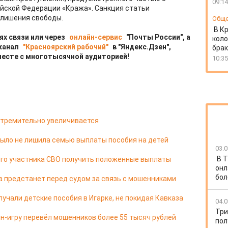
09:14
ийской Федерации «Кража». Санкция статьи
 лишения свободы.
Общ
В К
ях связи или через
онлайн-сервис
"Почты России", а
коло
 канал
"Красноярский рабочий"
в "Яндекс.Дзен",
бра
месте с многотысячной аудиторией!
10:35
стремительно увеличивается
ыло не лишила семью выплаты пособия на детей
03.0
В Т
его участника СВО получить положенные выплаты
онл
бол
а предстанет перед судом за связь с мошенниками
учали детские пособия в Игарке, не покидая Кавказа
04.0
Три
йн-игру перевёл мошенников более 55 тысяч рублей
пол