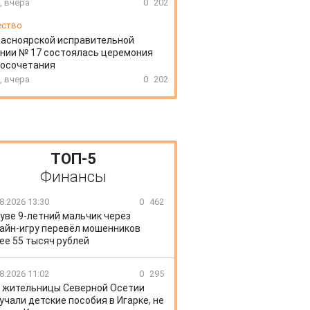
, вчера
0
202
ество
расноярской исправительной
нии № 17 состоялась церемония
косочетания
, вчера
0
202
ТОП-5
Финансы
8.2026 13:30
0
462
уве 9-летний мальчик через
айн-игру перевёл мошенников
ее 55 тысяч рублей
8.2026 11:02
0
295
 жительницы Северной Осетии
учали детские пособия в Игарке, не