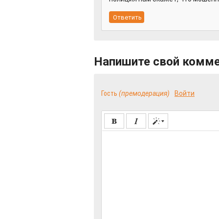
Напишите свой комм
Гость
(премодерация)
Войти