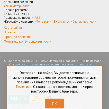
с позицией редакции.
Архив материалов
Подача рекламы:
+7 (391) 211-56-88
Подписка на новости:
RSS
«Красраб» в соцсетях:
«Телеграм»
,
«ВКонтакте»
,
«Одноклассники»
Карта сайта
Все новости
Правила общения
Политика конфиденциальности
Оставаясь на сайте, Вы даете согласие на
Все права защищены. Любые материалы, размещённые на портале
использование cookies, которые применяются для
«Красраб.ру» сотрудниками редакции, нештатными авторами
повышения качества рекомендаций согласно
и читателями, являются объектами авторского права. Полное или
Политике
. Отказаться от cookies, можно через
частичное использование материалов, размещённых на портале
настройки Вашего браузера.
«Красраб.ру», допускается только с письменного согласия редакции
с указанием ссылки на источник. Все вопросы можно задать
по адресу
redaktor@krasrab.krsn.ru
.
OK
Разработка портала:
Центр интернет-проектов «МОЁ!»