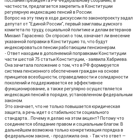
послания президента РФ Федеральному собранию, в
частности, предлагается закрепить в Конституции
регулярную индексацию пенсий в России.
Вопрос на эту тему в ходе дискуссии по законопроекту задал
депутат от "Единой России", первый замглавы думского
комитета по труду, социальной политике и делам ветеранов
Михаил Тарасенко. Он спросил о том, означает ли внесение
указанной поправки в Конституцию то, что будут
индексироваться пенсии работающим пенсионерам.
- Ответ находим в дополняемой поправками Конституции
части шестой 75 статьи Конституции, - заявила Хабриева.
Она зачитала положение о том, что в РФ формируется
система пенсионного обеспечения граждан на основе
принципов всеобщности, справедливости и солидарности
поколений и поддерживается ее эффективное
функционирование, а также регулярно осуществляется
индексация пенсий в порядке, установленном федеральным
законом.
Это означает, что не только повышается юридическая
защита, а речь идет о стабильности социального
стандарта… Почему я делаю на этом акцент? Потому что
соединяется обладание правом и социальным благом. В
дальнейшем возможна только конкретизация порядка в
федеральном законе, - продолжила она. - Так что ответ —