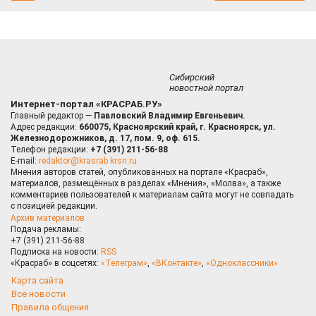
Сибирский
новостной портал
Интернет-портал «КРАСРАБ.РУ»
Главный редактор —
Павловский Владимир Евгеньевич.
Адрес редакции:
660075, Красноярский край, г. Красноярск, ул.
Железнодорожников, д. 17, пом. 9, оф. 615.
Телефон редакции:
+7 (391) 211-56-88
E-mail:
redaktor@krasrab.krsn.ru
Мнения авторов статей, опубликованных на портале «Красраб»,
материалов, размещённых в разделах «Мнения», «Молва», а также
комментариев пользователей к материалам сайта могут не совпадать
с позицией редакции.
Архив материалов
Подача рекламы:
+7 (391) 211-56-88
Подписка на новости:
RSS
«Красраб» в соцсетях:
«Телеграм»
,
«ВКонтакте»
,
«Одноклассники»
Карта сайта
Все новости
Правила общения