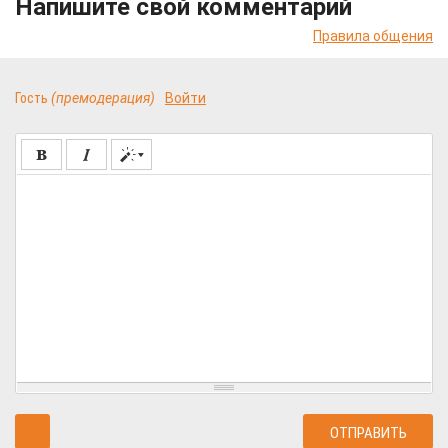
Напишите свой комментарий
Правила общения
Гость
(премодерация)
Войти