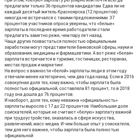
При этом, «белую» зарплату регулярно или почти всегда
предлагали только 36 процентов кандидатам. Едва ли не
каждый десятый житель Красноярска (12 процентов)
никогда не встречался с такими предложениями. 37
процентов участников опроса уверены, что «белые»
зарплаты в последнее время работодатели стали
предлагать заметно реже, чем пару лет назад.
Чаще других похвастаться полностью официальным
заработком могут представители банковской сферы, науки и
образования, медицины и фармацевтики. А вот реже «белая»
зарплата встречается в туризме, гостиницах, ресторанах,
местах продаж и маркетинг.
На вопрос о важности «белой» зарплаты люди в этом году
отвечали менее категорично, чем два года назад. Если в 2016
совокупная доля тех, кому важно, чтобы зарплата была
полностью официальной, составляла 81 процент, то в 2018
году она дошла до 76 процентов.
И наоборот, доля тех, кому неважна «официальность»
зарплаты выросла с 17 до 22 процентов. Наибольшая доля
соискателей, которые не считают «белую» зарплату важной
при трудоустройстве, оказалась в сфере искусства,
развлечений, масс-медиа. И чем больше опыт у соискателя,
тем для него важнее, чтобы зарплата была полностью
официальной.