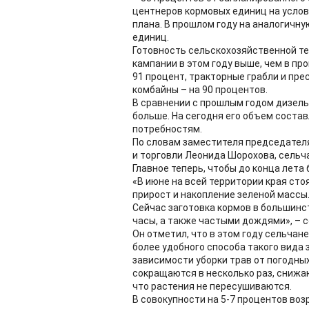
центнеров кормовых единиц на условн
плана. В прошлом году на аналогичн
единиц.
Готовность сельскохозяйственной т
кампании в этом году выше, чем в пр
91 процент, тракторные грабли и пр
комбайны – на 90 процентов.
В сравнении с прошлым годом дизель
больше. На сегодня его объем состав
потребностям.
По словам заместителя председателя
и торговли Леонида Шорохова, сельча
Главное теперь, чтобы до конца лета
«В июне на всей территории края сто
прирост и накопление зеленой массы.
Сейчас заготовка кормов в большин
часы, а также частыми дождями», – 
Он отметил, что в этом году сельчане
более удобного способа такого вида 
зависимости уборки трав от погодных
сокращаются в несколько раз, снижа
что растения не пересушиваются.
В совокупности на 5-7 процентов во