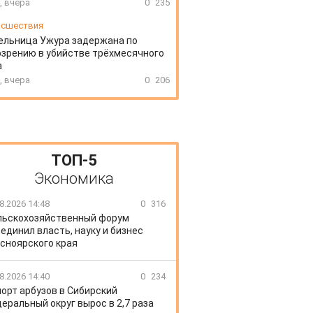
, вчера
0
235
сшествия
ельница Ужура задержана по
зрению в убийстве трёхмесячного
а
, вчера
0
206
ТОП-5
Экономика
8.2026 14:48
0
316
льскохозяйственный форум
единил власть, науку и бизнес
сноярского края
8.2026 14:40
0
234
орт арбузов в Сибирский
еральный округ вырос в 2,7 раза