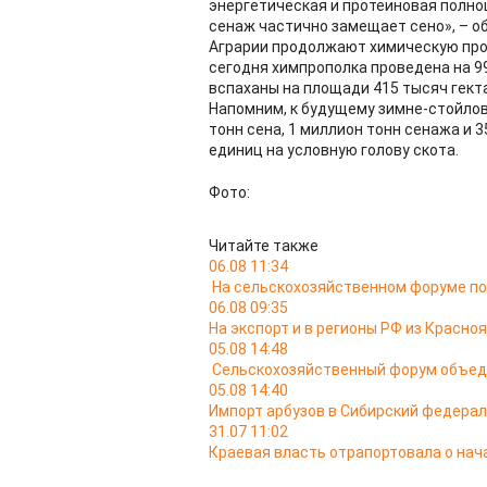
энергетическая и протеиновая полноц
сенаж частично замещает сено», – о
Аграрии продолжают химическую проп
сегодня химпрополка проведена на 99
вспаханы на площади 415 тысяч гекта
Напомним, к будущему зимне-стойлов
тонн сена, 1 миллион тонн сенажа и 
единиц на условную голову скота.
Фото:
Читайте также
06.08 11:34
На сельскохозяйственном форуме по
06.08 09:35
На экспорт и в регионы РФ из Красно
05.08 14:48
Сельскохозяйственный форум объедин
05.08 14:40
Импорт арбузов в Сибирский федераль
31.07 11:02
Краевая власть отрапортовала о нач