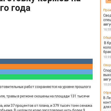
го года
Прои
Свод
спец
авгу
16:53
Общ
В К
коло
бра
10:35
Спор
Спо
выхо
авгу
10:20
отовительных работ сохраняются на уровне прошлого
Обра
юля, травы в регионе скошены на площади 131 тысячи
В Ле
конт
а, или 37 процентов от плана, и 379 тысяч тонн сенажа
для
объема. В целом по краю заготовлено чуть более 9