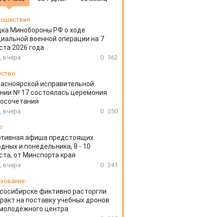
сшествия
ка Минобороны РФ о ходе
иальной военной операции на 7
ста 2026 года
, вчера
0
362
ество
расноярской исправительной
нии № 17 состоялась церемония
косочетания
, вчера
0
250
т
ртивная афиша предстоящих
дных и понедельника, 8 - 10
ста, от Минспорта края
, вчера
0
241
зование
сосибирске фиктивно расторгли
ракт на поставку учебных дронов
 молодёжного центра