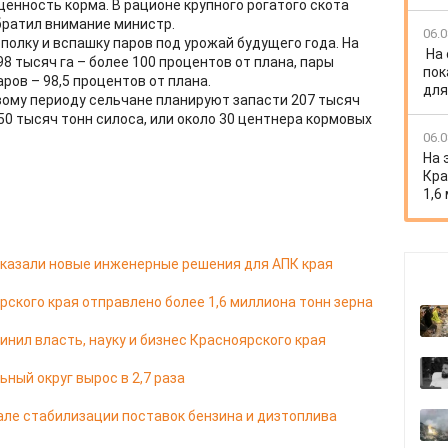
енность корма. В рационе крупного рогатого скота
братил внимание министр.
06.0
олку и вспашку паров под урожай будущего года. На
На
8 тысяч га – более 100 процентов от плана, пары
пок
ров – 98,5 процентов от плана.
для
ому периоду сельчане планируют запасти 207 тысяч
350 тысяч тонн силоса, или около 30 центнера кормовых
06.0
На 
Кра
1,6
казали новые инженерные решения для АПК края
ярского края отправлено более 1,6 миллиона тонн зерна
ил власть, науку и бизнес Красноярского края
ный округ вырос в 2,7 раза
але стабилизации поставок бензина и дизтоплива