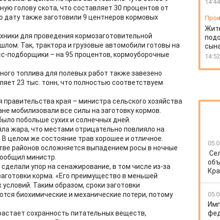
14:44
ую голову скота, что составляет 30 процентов от
ую дату также заготовили 9 центнеров кормовых
Прои
Жит
ехники для проведения кормозаготовительной
подо
ошлом. Так, трактора и грузовые автомобили готовы на
сын
есс-подборщики – на 95 процентов, кормоуборочные
14:52
ного топлива для полевых работ также завезено
ляет 23 тыс. тонн, что полностью соответствуем
 правительства края – министра сельского хозяйства
не мобилизовали все силы на заготовку кормов.
 было побольше сухих и солнечных дней.
яла жара, что местами отрицательно повлияло на
 В целом же состояние трав хорошее и отличное.
05.0
стве районов осложняется выпадением росы в ночные
Се
сообщил министр.
объ
 сделали упор на сенажирование, в том числе из-за
Кра
заготовки корма. «Его преимущество в меньшей
 условий. Таким образом, сроки заготовки
ются биохимические и механические потери, потому
05.0
Имп
зрастает сохранность питательных веществ,
фед