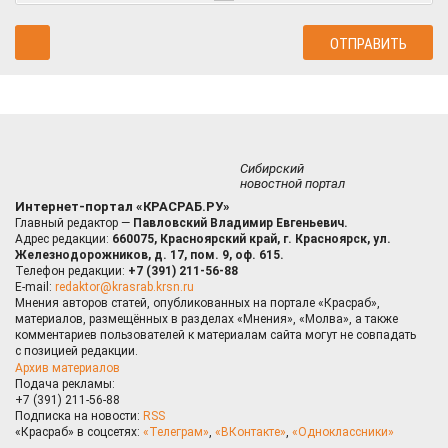
Сибирский
новостной портал
Интернет-портал «КРАСРАБ.РУ»
Главный редактор —
Павловский Владимир Евгеньевич.
Адрес редакции:
660075, Красноярский край, г. Красноярск, ул.
Железнодорожников, д. 17, пом. 9, оф. 615.
Телефон редакции:
+7 (391) 211-56-88
E-mail:
redaktor@krasrab.krsn.ru
Мнения авторов статей, опубликованных на портале «Красраб»,
материалов, размещённых в разделах «Мнения», «Молва», а также
комментариев пользователей к материалам сайта могут не совпадать
с позицией редакции.
Архив материалов
Подача рекламы:
+7 (391) 211-56-88
Подписка на новости:
RSS
«Красраб» в соцсетях:
«Телеграм»
,
«ВКонтакте»
,
«Одноклассники»