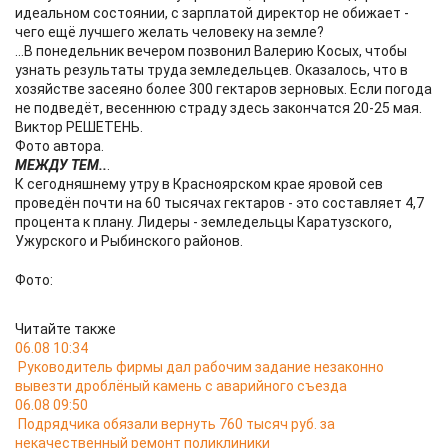
идеальном состоянии, с зарплатой директор не обижает -
чего ещё лучшего желать человеку на земле?
...В понедельник вечером позвонил Валерию Косых, чтобы
узнать результаты труда земледельцев. Оказалось, что в
хозяйстве засеяно более 300 гектаров зерновых. Если погода
не подведёт, весеннюю страду здесь закончатся 20-25 мая.
Виктор РЕШЕТЕНЬ.
Фото автора.
МЕЖДУ ТЕМ..
.
К сегодняшнему утру в Красноярском крае яровой сев
проведён почти на 60 тысячах гектаров - это составляет 4,7
процента к плану. Лидеры - земледельцы Каратузского,
Ужурского и Рыбинского районов.
Фото:
Читайте также
06.08 10:34
Руководитель фирмы дал рабочим задание незаконно
вывезти дроблёный камень с аварийного съезда
06.08 09:50
Подрядчика обязали вернуть 760 тысяч руб. за
некачественный ремонт поликлиники