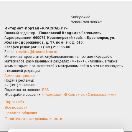
Сибирский
новостной портал
Интернет-портал «КРАСРАБ.РУ»
Главный редактор —
Павловский Владимир Евгеньевич.
Адрес редакции:
660075, Красноярский край, г. Красноярск, ул.
Железнодорожников, д. 17, пом. 9, оф. 615.
Телефон редакции:
+7 (391) 211-56-88
E-mail:
redaktor@krasrab.krsn.ru
Мнения авторов статей, опубликованных на портале «Красраб»,
материалов, размещённых в разделах «Мнения», «Молва», а также
комментариев пользователей к материалам сайта могут не совпадать
с позицией редакции.
Архив материалов
Подача рекламы:
+7 (391) 211-56-88
Подписка на новости:
RSS
«Красраб» в соцсетях:
«Телеграм»
,
«ВКонтакте»
,
«Одноклассники»
Карта сайта
Все новости
Правила общения
Политика конфиденциальности