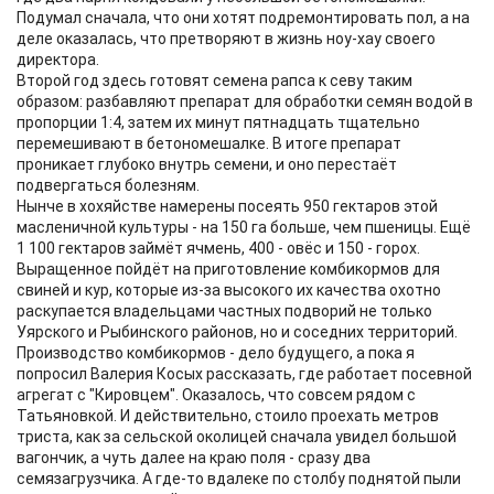
Подумал сначала, что они хотят подремонтировать пол, а на
деле оказалась, что претворяют в жизнь ноу-хау своего
директора.
Второй год здесь готовят семена рапса к севу таким
образом: разбавляют препарат для обработки семян водой в
пропорции 1:4, затем их минут пятнадцать тщательно
перемешивают в бетономешалке. В итоге препарат
проникает глубоко внутрь семени, и оно перестаёт
подвергаться болезням.
Нынче в хохяйстве намерены посеять 950 гектаров этой
масленичной культуры - на 150 га больше, чем пшеницы. Ещё
1 100 гектаров займёт ячмень, 400 - овёс и 150 - горох.
Выращенное пойдёт на приготовление комбикормов для
свиней и кур, которые из-за высокого их качества охотно
раскупается владельцами частных подворий не только
Уярского и Рыбинского районов, но и соседних территорий.
Производство комбикормов - дело будущего, а пока я
попросил Валерия Косых рассказать, где работает посевной
агрегат с "Кировцем". Оказалось, что совсем рядом с
Татьяновкой. И действительно, стоило проехать метров
триста, как за сельской околицей сначала увидел большой
вагончик, а чуть далее на краю поля - сразу два
семязагрузчика. А где-то вдалеке по столбу поднятой пыли