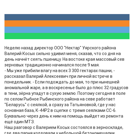
Неделю назад директор ООО "Нектар" Уярского района
Валерий Косых сильно удивил меня, сказав, что со дня на
день начнёт сеять пшеницу. На востоке края массовый сев
зерновых традиционно начинался после 9 мая.
- Мы уже прибили влагу на всех 3 300 гектарах пашни, -
рассказал Валерий Алексеевич при личной встрече в
понедельник. - Если подождать до мая, то при нынешней
аномальной жаре, а в воскресенье было до плюс 32 градусов
в тени, зёрна упадут в сухую землю. Поэтому сегодня в поле
по селом Рыбное Рыбинского района на севе работает
"Беларусь" с сеялкой, а сразу за Татьяновкой, где у нас
основная база, К-44Р2 в сцепке с тремя сеялками СС-6.
Буквально через день к ним на помощь выйдет из ремонта
ещё один МТЗ.
Наш разговор с Валерием Косых состоялся в зерноскладе,
где два парня колдовали у небольшой бетономешалки.