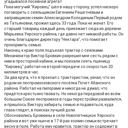
угадывался посевной агрегат.
Пока могучий "Кировец" шёл в нашу сторону, успел наскоро
поговорить с сеяльщиком Евгением Решетнёвым и
заправщиком семян Александром Колодиным Первый родом
из Татьяновки, прожил здесь 33 года. Пока не женат. Его
старший товарищ каждый день приезжает сюда из деревни
Марьевка Уярского района, где давно нет никакой работы. Он
очень благодарен директору "Нектара", что помогает
прокормить семью.
Наконец к краю поля подъехал трактор с сеялками.
Механизатор Виктор Бровкин разрешил мне сесть рядом с
ним в просторной кабине, и мы поехали сеять пшеницу.
"Кировец" работал на второй передаче со скоростью 20
километров в час.
За два круга, что я проехал с трактористом, узнал, что он
родом из леспромхозовского посёлка Почет Абанского
района. Работал на пилораме и никогда не думал, что
придётся крестьянствовать. Но некогда передовой во всём
большом Союзе леспромхоз в годы перестройки развалился,
и пришлось Виктору забирать семью и подаваться, куда
глаза глядят, в поисках лучшей доли.
Обосновались Бровкины в селе Новопятницкое Уярского
района и вот уже нынче в 17-й раз хозяин семьи встречает
весну в поле. Работа ему нравится, трактор он содержит в