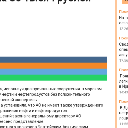
Прои
На т
сего
12:26
Прои
Свод
спец
авгу
17:56
Прои
Поя
легк
в Ир
», используя два причальных сооружения в морском
14:43
у нефти и нефтепродуктов без положительного
ческой экспертизы.
Прои
а установила, что АО не имеет также утвержденного
В Д
разливов нефти и нефтепродуктов.
нет
шений закона генеральному директору АО
лоща
несено представление.
11:55
портного прокурора Балтийским-Арктическим