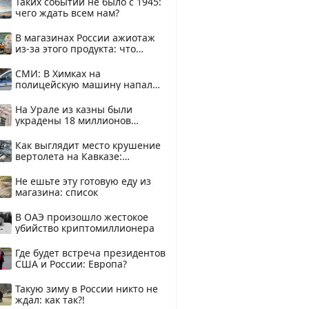
Таких событий не было с 1945:
чего ждать всем нам?
В магазинах России ажиотаж
из-за этого продукта: что
купить?
СМИ: В Химках на
полицейскую машину напали
и подожгли.
На Урале из казны были
украдены 18 миллионов
рублей
Как выглядит место крушение
вертолета на Кавказе:
смотреть
Не ешьте эту готовую еду из
магазина: список
В ОАЭ произошло жестокое
убийство криптомиллионера
Где будет встреча президентов
США и России: Европа?
Такую зиму в России никто не
ждал: как так?!