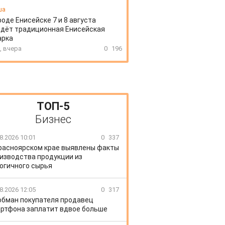
ша
роде Енисейске 7 и 8 августа
дёт традиционная Енисейская
арка
, вчера
0
196
ТОП-5
Бизнес
8.2026 10:01
0
337
расноярском крае выявлены факты
изводства продукции из
огичного сырья
8.2026 12:05
0
317
обман покупателя продавец
ртфона заплатит вдвое больше