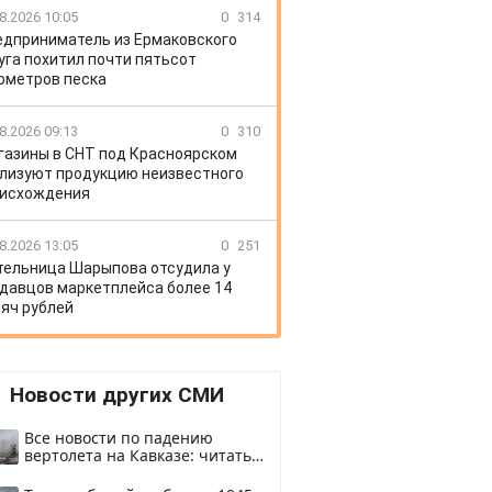
8.2026 10:05
0
314
едприниматель из Ермаковского
уга похитил почти пятьсот
ометров песка
8.2026 09:13
0
310
газины в СНТ под Красноярском
лизуют продукцию неизвестного
исхождения
8.2026 13:05
0
251
ельница Шарыпова отсудила у
давцов маркетплейса более 14
яч рублей
Новости других СМИ
Все новости по падению
вертолета на Кавказе: читать
здесь