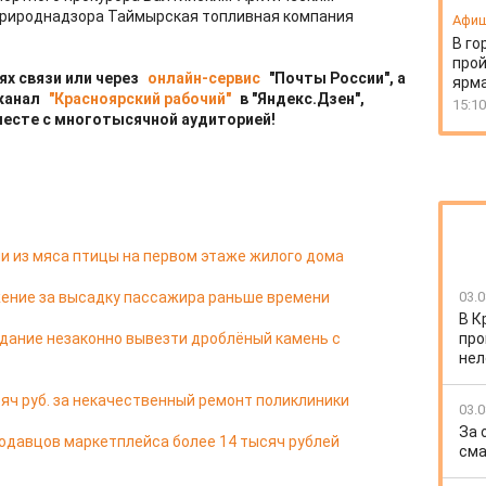
рироднадзора Таймырская топливная компания
Афи
В го
прой
ях связи или через
онлайн-сервис
"Почты России", а
ярм
 канал
"Красноярский рабочий"
в "Яндекс.Дзен",
15:10
месте с многотысячной аудиторией!
и из мяса птицы на первом этаже жилого дома
ение за высадку пассажира раньше времени
03.0
В К
дание незаконно вывезти дроблёный камень с
про
нел
яч руб. за некачественный ремонт поликлиники
03.0
За 
одавцов маркетплейса более 14 тысяч рублей
сма