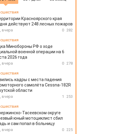
сшествия
ерритории Красноярского края
дня действуют 248 лесных пожаров
, вчера
0
282
сшествия
ка Минобороны РФ о ходе
иальной военной операции на 6
ста 2026 года
, вчера
0
278
сшествия
вились кадры с места падения
омоторного самолёта Cessna-182R
кутской области
, вчера
1
253
сшествия
зержинско-Тасеевском округе
резвый юный мотоциклист сбил
дь и сам попал в больницу
, вчера
0
225