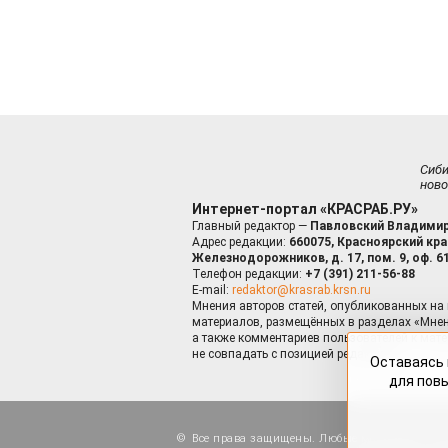
Сиб
ново
Интернет-портал «КРАСРАБ.РУ»
Главный редактор —
Павловский Владимир
Адрес редакции:
660075, Красноярский край
Железнодорожников, д. 17, пом. 9, оф. 6
Телефон редакции:
+7 (391) 211-56-88
E-mail:
redaktor@krasrab.krsn.ru
Мнения авторов статей, опубликованных на 
материалов, размещённых в разделах «Мнен
а также комментариев пользователей к мате
не совпадать с позицией редакции.
Оставаясь 
для пов
Все права защищены. Любые материалы, ра