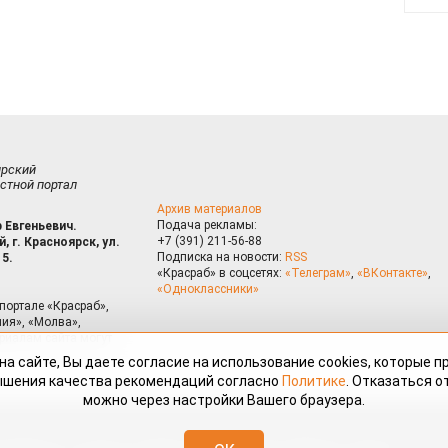
ирский
стной портал
Архив материалов
Подача рекламы:
 Евгеньевич.
+7 (391) 211-56-88
, г. Красноярск, ул.
Подписка на новости:
RSS
15.
«Красраб» в соцсетях:
«Телеграм»
,
«ВКонтакте»
,
«Одноклассники»
портале «Красраб»,
ия», «Молва»,
риалам сайта могут
на сайте, Вы даете согласие на использование cookies, которые 
ышения качества рекомендаций согласно
Политике
. Отказаться от
можно через настройки Вашего браузера.
змещённые на портале «Красраб.ру» сотрудниками редакции, нештатными