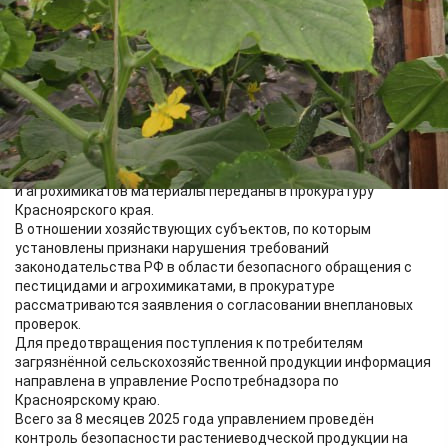
превышение остаточного количества действующего
вещества пестицида - имидаклоприд, который входит в
состав препаратов, использующихся овощеводами для
уничтожения насекомых-вредителей.
Причинами избыточного содержания нитратов и пестицидов
в растительной продукции является нарушение регламентов
применения пестицидов и агрохимикатов, в том числе в
части соблюдения рекомендуемых доз. По данному факту, а
также по всем установленным ранее фактам выявления
признаков нарушений регламентов применения пестицидов
и агрохимикатов материалы переданы в прокуратуру
Красноярского края.
В отношении хозяйствующих субъектов, по которым
установлены признаки нарушения требований
законодательства РФ в области безопасного обращения с
пестицидами и агрохимикатами, в прокуратуре
рассматриваются заявления о согласовании внеплановых
проверок.
Для предотвращения поступления к потребителям
загрязнённой сельскохозяйственной продукции информация
направлена в управление Роспотребнадзора по
Красноярскому краю.
Всего за 8 месяцев 2025 года управлением проведён
контроль безопасности растениеводческой продукции на