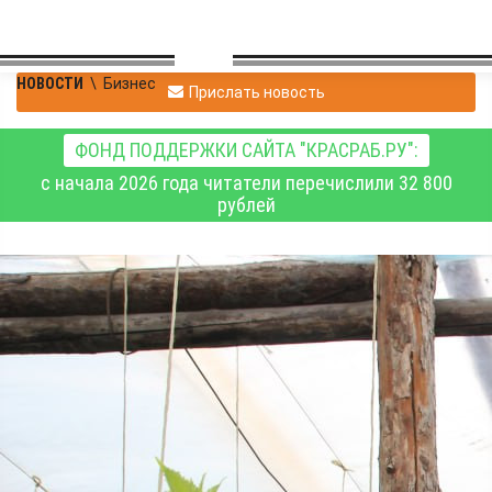
НОВОСТИ
\
Бизнес
Прислать новость
ФОНД ПОДДЕРЖКИ САЙТА "КРАСРАБ.РУ":
с начала 2026 года читатели перечислили 32 800
рублей
В Емельяновском
районе в огурцах
обнаружено
превышение
остаточного количества
пестицидов