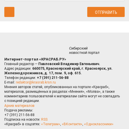
Сибирский
новостной портал
Интернет-портал «КРАСРАБ.РУ»
Главный редактор —
Павловский Владимир Евгеньевич.
Адрес редакции:
660075, Красноярский край, г. Красноярск, ул.
Железнодорожников, д. 17, пом. 9, оф. 615.
Телефон редакции:
+7 (391) 211-56-88
E-mail:
redaktor@krasrab.krsn.ru
Мнения авторов статей, опубликованных на портале «Красраб»,
материалов, размещённых в разделах «Мнения», «Молва», а также
комментариев пользователей к материалам сайта могут не совпадать
с позицией редакции.
Архив материалов
Подача рекламы:
+7 (391) 211-56-88
Подписка на новости:
RSS
«Красраб» в соцсетях:
«Телеграм»
,
«ВКонтакте»
,
«Одноклассники»