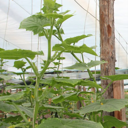
Бизнес
08.09.2025 09:52
2095
Фото:
Управление Россельхознадзора по Красноярскому краю
В рамках проведения выездного обследования в тепличном
хозяйстве индивидуального предпринимателя в
Емельяновском районе в огурцах, выращенных в закрытом
грунте на площади 2 гектара, сотрудники управления
Россельхознадзора по Красноярскому краю выявили