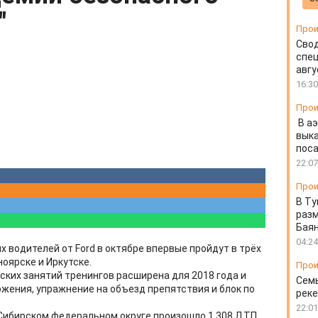
"
Прои
Свод
спец
авгу
16:30
Прои
В а
выка
пос
22:07
Прои
В Ту
разм
Бая
04:24
 водителей от Ford в октябре впервые пройдут в трёх
ноярске и Иркутске.
Прои
ских занятий тренингов расширена для 2018 года и
Семь
ения, упражнение на объезд препятствия и блок по
реке
22:01
в Сибирском федеральном округе произошло 1 308 ДТП