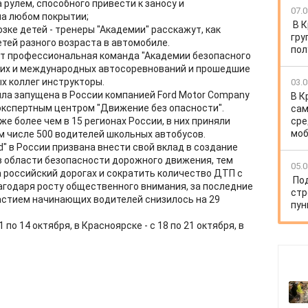
рулём, способного привести к заносу и
07.0
на любом покрытии;
В 
зке детей - тренеры "Академии" расскажут, как
гру
тей разного возраста в автомобиле.
пол
т профессиональная команда "Академии безопасного
ских и международных автосоревнований и прошедшие
х коллег инструкторы.
03.0
ла запущена в России компанией Ford Motor Company
В К
 экспертным центром "Движение без опасности".
сам
е более чем в 15 регионах России, в них приняли
сре
моб
ом числе 500 водителей школьных автобусов.
" в России призвана внести свой вклад в создание
в области безопасности дорожного движения, тем
05.0
 российский дорогах и сократить количество ДТП с
По
годаря росту общественного внимания, за последние
стр
частием начинающих водителей снизилось на 29
пун
по 14 октября, в Красноярске - с 18 по 21 октября, в