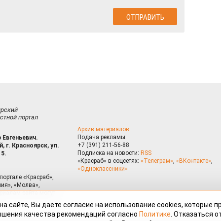
ирский
стной портал
Архив материалов
Подача рекламы:
 Евгеньевич.
+7 (391) 211-56-88
, г. Красноярск, ул.
Подписка на новости:
RSS
15.
«Красраб» в соцсетях:
«Телеграм»
,
«ВКонтакте»
,
«Одноклассники»
портале «Красраб»,
ия», «Молва»,
риалам сайта могут
на сайте, Вы даете согласие на использование cookies, которые 
ышения качества рекомендаций согласно
Политике
. Отказаться от