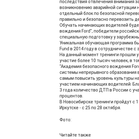
последствия отвлечения внимания за 
возникновению аварийной ситуации 
отдельный блок по безопасной перево
правильно и безопасно перевозить де
Обучать начинающих водителей буде
вождения Ford", победители россий
специальную подготовку у зарубежны
Уникальная обучающая программа бы
Fund в 2014 году в сотрудничестве с
На данный момент тренинги прошли уж
участие более 10 тысяч человек, в т
"Академия безопасного вождения Ford
системы непрерывного образования 
самым повысить уровень культуры на
участием начинающих водителей. Бла
3 года количество ДТП в России с у
процентов.
В Новосибирске тренинги пройдут с 11 
Иркутске - с 25 по 28 октября.
Фото:
Читайте также