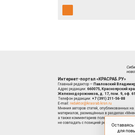
Сиб
ново
Интернет-портал «КРАСРАБ.РУ»
Главный редактор —
Павловский Владимир
Адрес редакции:
660075, Красноярский край
Железнодорожников, д. 17, пом. 9, оф. 6
Телефон редакции:
+7 (391) 211-56-88
E-mail:
redaktor@krasrab.krsn.ru
Мнения авторов статей, опубликованных на 
материалов, размещённых в разделах «Мнен
а также комментариев пользователей к мате
не совпадать с позицией редакции.
Оставаясь 
для пов