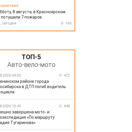
сшествия
бботу, 8 августа, в Красноярском
 потушили 7 пожаров
, сегодня
0
163
ТОП-5
Авто-вело-мото
8.2026 04:03
0
472
Ленинском районе города
осибирска в ДТП погиб водитель
оцикла
8.2026 10:43
0
448
пешно завершена мото- и
оэкспедиция «По маршруту
адия Тугаринова»