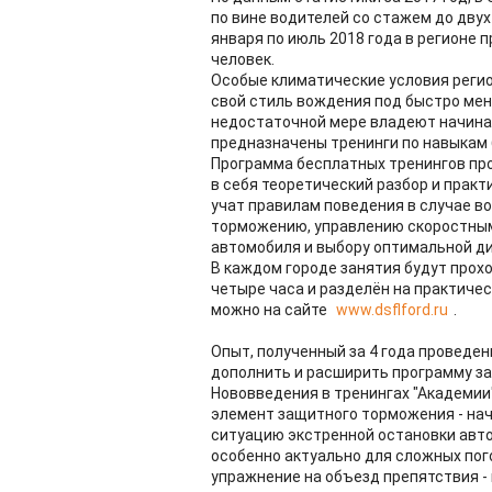
по вине водителей со стажем до двух 
января по июль 2018 года в регионе 
человек.
Особые климатические условия реги
свой стиль вождения под быстро мен
недостаточной мере владеют начинаю
предназначены тренинги по навыкам 
Программа бесплатных тренингов про
в себя теоретический разбор и прак
учат правилам поведения в случае в
торможению, управлению скоростным
автомобиля и выбору оптимальной д
В каждом городе занятия будут прохо
четыре часа и разделён на практичес
можно на сайте
www.dsflford.ru
.
Опыт, полученный за 4 года проведен
дополнить и расширить программу за
Нововведения в тренингах "Академии"
элемент защитного торможения - на
ситуацию экстренной остановки авто
особенно актуально для сложных пог
упражнение на объезд препятствия -