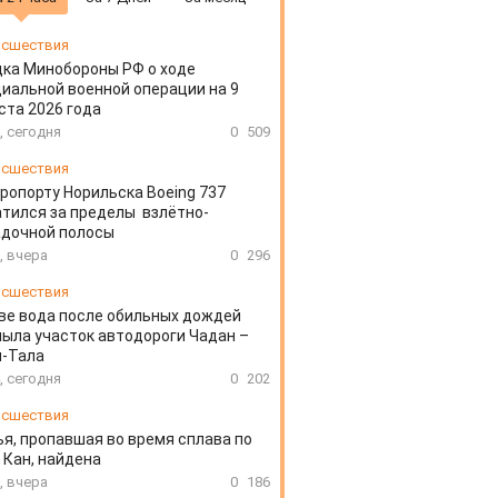
сшествия
ка Минобороны РФ о ходе
иальной военной операции на 9
ста 2026 года
, сегодня
0
509
сшествия
эропорту Норильска Boeing 737
тился за пределы взлётно-
адочной полосы
, вчера
0
296
сшествия
ве вода после обильных дождей
ыла участок автодороги Чадан –
н-Тала
, сегодня
0
202
сшествия
я, пропавшая во время сплава по
 Кан, найдена
, вчера
0
186