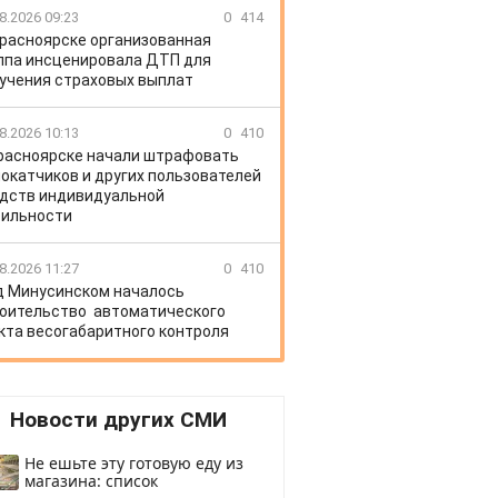
8.2026 09:23
0
414
Красноярске организованная
ппа инсценировала ДТП для
учения страховых выплат
8.2026 10:13
0
410
расноярске начали штрафовать
окатчиков и других пользователей
дств индивидуальной
ильности
8.2026 11:27
0
410
д Минусинском началось
оительство автоматического
кта весогабаритного контроля
Новости других СМИ
Не ешьте эту готовую еду из
магазина: список