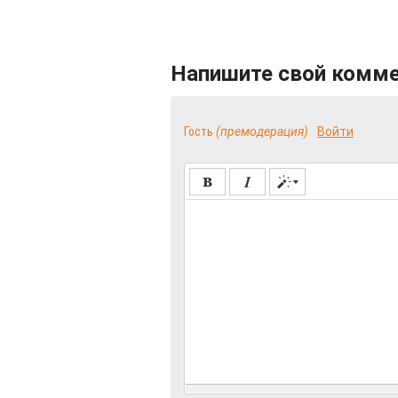
Напишите свой комм
Гость
(премодерация)
Войти