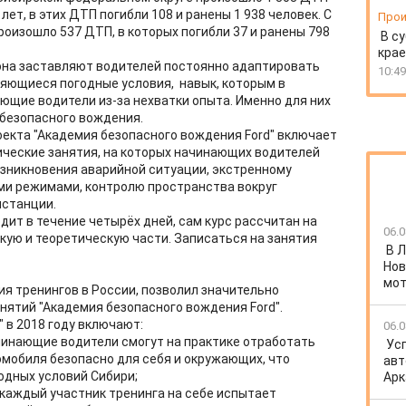
лет, в этих ДТП погибли 108 и ранены 1 938 человек. С
Прои
произошло 537 ДТП, в которых погибли 37 и ранены 798
В су
крае
она заставляют водителей постоянно адаптировать
10:49
яющиеся погодные условия, навык, которым в
щие водители из-за нехватки опыта. Именно для них
безопасного вождения.
екта "Академия безопасного вождения Ford" включает
тические занятия, на которых начинающих водителей
озникновения аварийной ситуации, экстренному
и режимами, контролю пространства вокруг
истанции.
дит в течение четырёх дней, сам курс рассчитан на
06.0
кую и теоретическую части. Записаться на занятия
В 
Нов
мот
ия тренингов в России, позволил значительно
нятий "Академия безопасного вождения Ford".
 в 2018 году включают:
06.0
чинающие водители смогут на практике отработать
Ус
мобиля безопасно для себя и окружающих, что
авт
одных условий Сибири;
Арк
 каждый участник тренинга на себе испытает