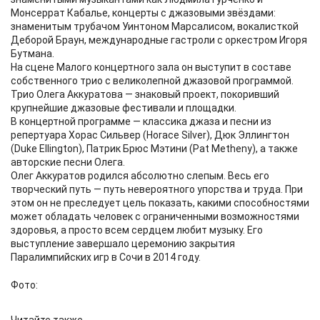
Монсеррат Кабалье, концерты с джазовыми звёздами:
знаменитым трубачом Уинтоном Марсалисом, вокалисткой
Деборой Браун, международные гастроли с оркестром Игоря
Бутмана.
На сцене Малого концертного зала он выступит в составе
собственного трио с великолепной джазовой программой.
Трио Олега Аккуратова — знаковый проект, покоривший
крупнейшие джазовые фестивали и площадки.
В концертной программе — классика джаза и песни из
репертуара Хорас Сильвер (Horace Silver), Дюк Эллингтон
(Duke Ellington), Патрик Брюс Мэтини (Pat Metheny), а также
авторские песни Олега.
Олег Аккуратов родился абсолютно слепым. Весь его
творческий путь — путь невероятного упорства и труда. При
этом он не преследует цель показать, какими способностями
может обладать человек с ограниченными возможностями
здоровья, а просто всем сердцем любит музыку. Его
выступление завершало церемонию закрытия
Паралимпийских игр в Сочи в 2014 году.
Фото: