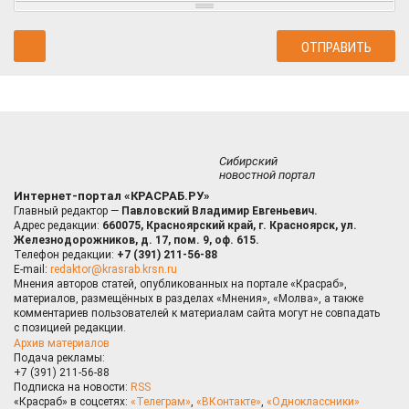
Сибирский
новостной портал
Интернет-портал «КРАСРАБ.РУ»
Главный редактор —
Павловский Владимир Евгеньевич.
Адрес редакции:
660075, Красноярский край, г. Красноярск, ул.
Железнодорожников, д. 17, пом. 9, оф. 615.
Телефон редакции:
+7 (391) 211-56-88
E-mail:
redaktor@krasrab.krsn.ru
Мнения авторов статей, опубликованных на портале «Красраб»,
материалов, размещённых в разделах «Мнения», «Молва», а также
комментариев пользователей к материалам сайта могут не совпадать
с позицией редакции.
Архив материалов
Подача рекламы:
+7 (391) 211-56-88
Подписка на новости:
RSS
«Красраб» в соцсетях:
«Телеграм»
,
«ВКонтакте»
,
«Одноклассники»