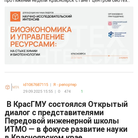
протяжении недели Красноярск станет центром биотех...
id1067687115
|
Я - репортер
29.09.2025 15:55
|
0
474
1
В КрасГМУ состоялся Открытый
диалог с представителями
Передовой инженерной школы
ИТМО — в фокусе развитие науки
в Красноярском крае