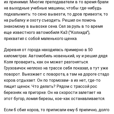
их принимал. Многие преподаватели в то время брали
на выходные учебные машины, чтобы где-нибудь
подкалымить: то сено вывезти, то дров привезти, то
на рыбалку и охоту съездить. Решил он помочь
знакомому в вывозке сена. Сел за руль в то время
еще известного автомобиля КаЗ ("Колхида"),
прихватил с собой маленького щенка.
Деревня от города находилась примерно в 50
километрах. Автомобиль новенький, ну и решил дядя
Коля проверить, как он может разгоняться.
Грузовичок неплохо на трассе себя показал, а тут уже
поворот. Выезжает с поворота, а там на дороге стадо
коров отдыхает. Он по тормозам- а их нет, где-то
пищит щенок. Что делать? Рядом с трассой рос
березняк на пригорке. Он на скорости залетает на
этот бугор, ломая березы, кое-как останавливается.
Если б сбил коров, то приписали ему б прилично, долго