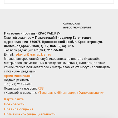
Сибирский
новостной портал
Интернет-портал «КРАСРАБ.РУ»
Главный редактор —
Павловский Владимир Евгеньевич.
Адрес редакции:
660075, Красноярский край, г. Красноярск, ул.
Железнодорожников, д. 17, пом. 9, оф. 615.
Телефон редакции:
+7 (391) 211-56-88
E-mail:
redaktor@krasrab.krsn.ru
Мнения авторов статей, опубликованных на портале «Красраб»,
материалов, размещённых в разделах «Мнения», «Молва», а также
комментариев пользователей к материалам сайта могут не совпадать
с позицией редакции.
Архив материалов
Подача рекламы:
+7 (391) 211-56-88
Подписка на новости:
RSS
«Красраб» в соцсетях:
«Телеграм»
,
«ВКонтакте»
,
«Одноклассники»
Карта сайта
Все новости
Правила общения
Политика конфиденциальности