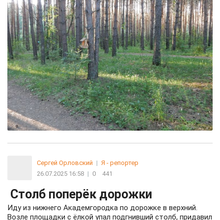
Сергей Орловский
|
Я - репортер
26.07.2025 16:58
|
0
441
Столб поперёк дорожки
Иду из нижнего Академгородка по дорожке в верхний.
Возле площадки с ёлкой упал подгнивший столб, придавил