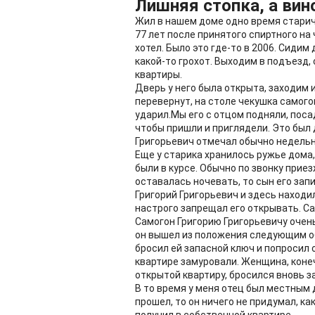
Лишняя стопка, а вин
Жил в нашем доме одно время старичо
77 лет после принятого спиртного на
хотел. Было это где-то в 2006. Сидим
какой-то грохот. Выходим в подъезд,
квартиры.
Дверь у него была открыта, заходим и
перевернут, на столе чекушка самого
ударил.Мы его с отцом подняли, поса
чтобы пришли и приглядели. Это был 
Григорьевич отмечал обычно недельн
Еще у старика хранилось ружье дома,
были в курсе. Обычно по звонку приез
оставалась ночевать, то сын его запи
Григорий Григорьевич и здесь находи
настрого запрещал его открывать. Са
Самогон Григорию Григорьевичу очень 
он вышел из положения следующим об
бросил ей запасной ключ и попросил 
квартире замуровали. Женщина, конеч
открытой квартиру, бросился вновь з
В то время у меня отец был местным 
прошел, то он ничего не придумал, ка