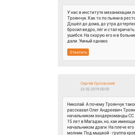
У нас в институте механизации 
Троянчук. Как то по пьяни в рес
Дошёл до дома, до утра дотерпел
бросил ведро, лёг и стал кричать
ушибся. На скорую его и в больн
дали. Умный однако.
Сергей Орловский
22.02.2019 00:02
Николай. А почему Троянчук тако
рассказал Олег Андреевич Троян
начальником зондеркоманды СС. 
15 лет в Магадан, но, как имеющ
начальником драги. На плече его 
молнии. Под мышкой - группа кро