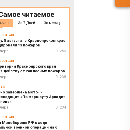
Самое читаемое
4 часа
За 7 Дней
За месяц
шествия
у, 5 августа, в Красноярском крае
дировали 13 пожаров
вчера
0
250
шествия
ритории Красноярского края
я действуют 248 лесных пожаров
вчера
0
238
тво
но завершена мото- и
кспедиция «По маршруту Аркадия
инова»
вчера
0
234
шествия
а Минобороны РФ о ходе
льной военной операции на 6