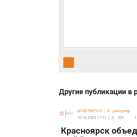
Другие публикации в 
id1067687115
|
Я - репортер
10.10.2025 17:11
|
0
501
1
Красноярск объед