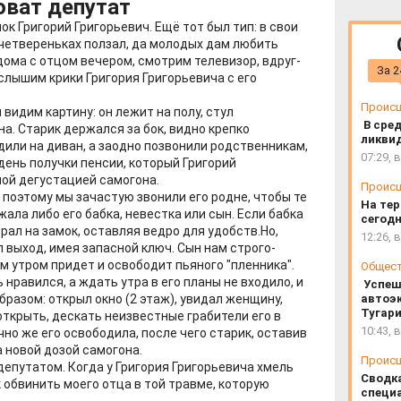
оват депутат
к Григорий Григорьевич. Ещё тот был тип: в свои
 четвереньках ползал, да молодых дам любить
 дома с отцом вечером, смотрим телевизор, вдруг-
За 2
 слышим крики Григория Григорьевича с его
Проис
 видим картину: он лежит на полу, стул
В сред
на. Старик держался за бок, видно крепко
ликви
дили на диван, а заодно позвонили родственникам,
07:29, 
день получки пенсии, который Григорий
ой дегустацией самогона.
Проис
 поэтому мы зачастую звонили его родне, чтобы те
На тер
жала либо его бабка, невестка или сын. Если бабка
сегодн
рал на замок, оставляя ведро для удобств.Но,
12:26, 
л выход, имея запасной ключ. Сын нам строго-
м утром придет и освободит пьяного "пленника".
Общес
нравился, а ждать утра в его планы не входило, и
Успеш
разом: открыл окно (2 этаж), увидал женщину,
автоэ
Тугар
открыть, дескать неизвестные грабители его в
10:43, 
но же его освободила, после чего старик, оставив
а новой дозой самогона.
Проис
депутатом. Когда у Григория Григорьевича хмель
Сводк
к обвинить моего отца в той травме, которую
специа