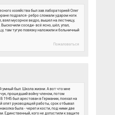
лесного хозяйства был зав лабораторией Олег
торане подрался- ребро сломали ударом ноги.
, взял мусорное ведро, вышел на лестницу,
. Выскочили соседи- всё ясно, шёл, упал,
ицу, там тугую повязку наложили и больничный
Пожаловаться
й умный был. Школа жизни. А вот что мне
чук, прошедший войну членом, потом
В 1945 был арестован в Германии, поехал на
ий опят руководящей работы, срок отбывал
наколка была - череп и кости, под ними две
ви. Единственный, кого не допустили к защите