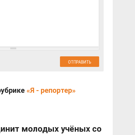
рубрике
«Я - репортер»
инит молодых учёных со