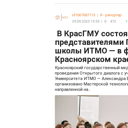
id1067687115
|
Я - репортер
29.09.2025 15:55
|
0
473
1
В КрасГМУ состоя
представителями 
школы ИТМО — в ф
Красноярском кра
Красноярский государственный ме
проведения Открытого диалога с у
Университета ИТМО — Александра В
организовано Мастерской технолог
направленной на...