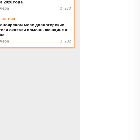
а 2026 года
вчера
0
233
шествия
асноярском море дивногорские
тели оказали помощь женщине и
не
вчера
0
202