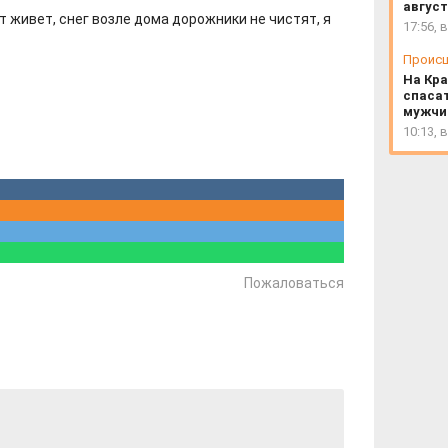
август
т живет, снег возле дома дорожники не чистят, я
17:56, 
Проис
На Кр
спаса
мужчи
10:13, 
Пожаловаться