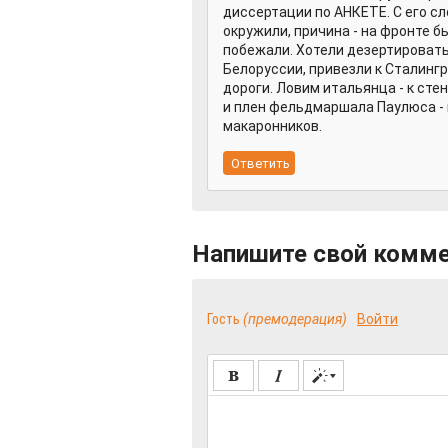
диссертации по АНКЕТЕ. С его сл
окружили, причина - на фронте б
побежали. Хотели дезертировать
Белоруссии, привезли к Сталингр
дороги. Ловим итальянца - к сте
и плен фельдмаршала Паулюса - 
макаронников.
Напишите свой комм
Гость
(премодерация)
Войти