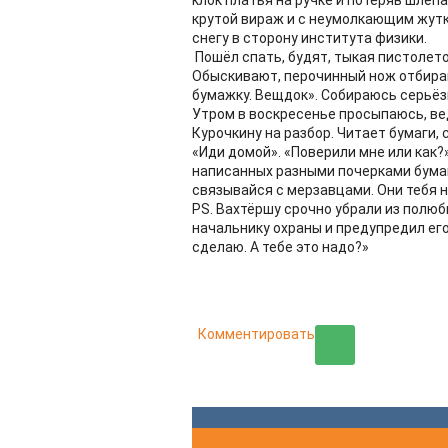
клок платья на ручке и потеряв шлёп
крутой вираж и с неумолкающим жутк
снегу в сторону института физики.
Пошёл спать, будят, тыкая пистолето
Обыскивают, перочинный нож отбираю
бумажку. Вещдок». Собираюсь серьёзно
Утром в воскресенье просыпаюсь, ве
Курочкину на разбор. Читает бумаги, 
«Иди домой». «Поверили мне или как?
написанных разными почерками бумаг)
связывайся с мерзавцами. Они тебя не
PS. Вахтёршу срочно убрали из полюб
начальнику охраны и предупредил его
сделаю. А тебе это надо?»
Комментировать