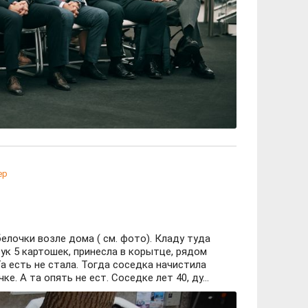
ер
елочки возле дома ( см. фото). Кладу туда
ук 5 картошек, принесла в корытце, рядом
Та есть не стала. Тогда соседка начистила
. А та опять не ест. Соседке лет 40, ду...