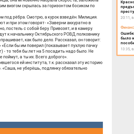
анцы, она мгновенно набрала скорость, заложила
Красн
им визгом скрылась за горизонтом босиком по
предъ
прест
м под рёбра. Смотрю, а курок взведён. Милиция.
20:11, 
т и при этом говорят- «Заверни аккуратно в
Финан
, постель с собой беру. Привозят, и в камеру.
Ошибк
дут к начальнику Октябрьского РОВД полковнику
было 
спрашивает, как было дело. Рассказал, он говорит:
пособи
» «Если бы им поверил (показывает пухлую пачку
13:35, 
 - то тебя бы лет на 5 посадить надо было. Не
 поймут, а ты их. Всего доброго».
ившегося ей института, т.к. рассказал эту историю
. «Саша, не уберёшь, подлянку обязательно