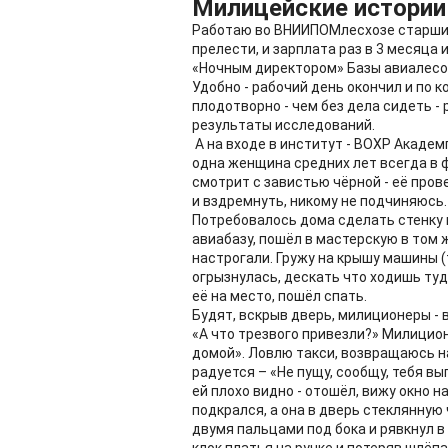
Милицейские истори
Работаю во ВНИИПОМлесхозе старшим
прелести, и зарплата раз в 3 месяца
«Ночным директором» Базы авиалесоо
Удобно - рабочий день окончил и по ко
плодотворно - чем без дела сидеть 
результаты исследований.
А на входе в институт - ВОХР Академ
одна женщина средних лет всегда в 
смотрит с завистью чёрной - её пров
и вздремнуть, никому не подчиняюсь
Потребовалось дома сделать стенку 
авиабазу, пошёл в мастерскую в том ж
настрогали. Гружу на крышу машины (
огрызнулась, дескать что ходишь туд
её на место, пошёл спать.
Будят, вскрыв дверь, милиционеры - в
«А что трезвого привезли?» Милицион
домой». Ловлю такси, возвращаюсь на
радуется – «Не пущу, сообщу, тебя вы
ей плохо видно - отошёл, вижу окно н
подкрался, а она в дверь стеклянную 
двумя пальцами под бока и рявкнул в 