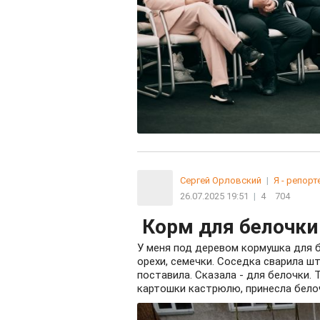
Сергей Орловский
|
Я - репорт
26.07.2025 19:51
|
4
704
Корм для белочки
У меня под деревом кормушка для б
орехи, семечки. Соседка сварила шт
поставила. Сказала - для белочки. 
картошки кастрюлю, принесла белочке