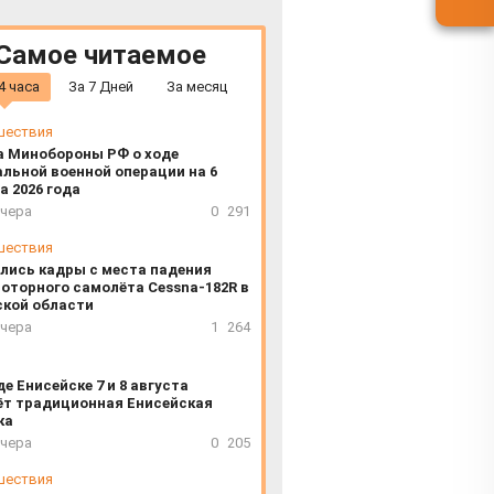
Самое читаемое
4 часа
За 7 Дней
За месяц
шествия
а Минобороны РФ о ходе
льной военной операции на 6
а 2026 года
вчера
0
291
шествия
лись кадры с места падения
оторного самолёта Cessna-182R в
ской области
вчера
1
264
де Енисейске 7 и 8 августа
ёт традиционная Енисейская
ка
вчера
0
205
шествия