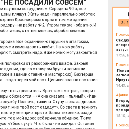
и "НЕ ПОСАДИЛИ СОВСЕМ"
 научным сотрудником. Середина 90-х, все
 и цены пляшут. Жить надо - параллельно работаю
храны Красноярского края в том же здании.
За 2
ридору - на работу № 2. Утром так же - обратно. И
- работаешь, статьи пишешь, обрабатываешь
Проис
Сводк
городка. Все охранники-старушки в штатском,
специа
форме и командовать любит. На мою работу
август
еряют, смотреть надо. Я же ночью могу закрыться
17:56, 
.
из полировки от разобранного шкафа. Закрыл
Проис
е здании, где со столяром бруски напилили -
Появи
тоже в здании ставил - в мастерских). Вахтёрша
легком
а - сюда через мой пост. Цивилизованно поставил
Иркут
14:43, 
езут в вытрезвитель. Врач там смотрит, говорит:
Афиша
еры обижаются – «А она сказала – пьяный». «Иди
В горо
 службу. Полночь, тишина. Стучу, а она за дверью
пройд
гонят, мне твой пост отдадут». Со света в темноту
ярмар
а вахте у неё приоткрыто. Залез тихонько, сзади
15:10, 
что-то в мой адрес всё кричала обидное. Ткнул
ухо: «Убью суку!». Что было - не ожидал. Оставив
Проис