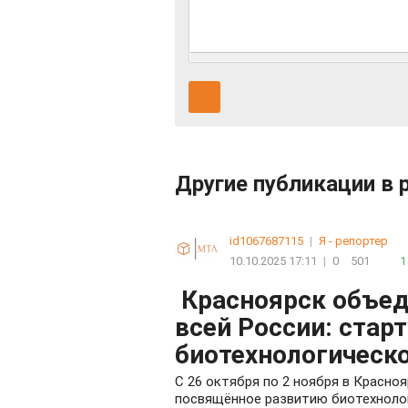
Другие публикации в 
id1067687115
|
Я - репортер
10.10.2025 17:11
|
0
501
1
Красноярск объед
всей России: стар
биотехнологическо
С 26 октября по 2 ноября в Красно
посвящённое развитию биотехнолог