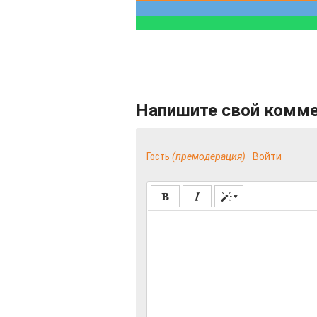
Напишите свой комм
Гость
(премодерация)
Войти