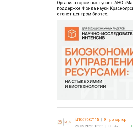
Организатором выступает АНО «Мас
поддержке Фонда науки Красноярск
станет центром биотех...
id1067687115
|
Я - репортер
29.09.2025 15:55
|
0
473
1