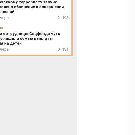
оярскому террористу заочно
явлено обвинение в совершении
уплений
вчера
2
195
сы
а сотрудницы Соцфонда чуть
не лишила семью выплаты
я на детей
вчера
0
181