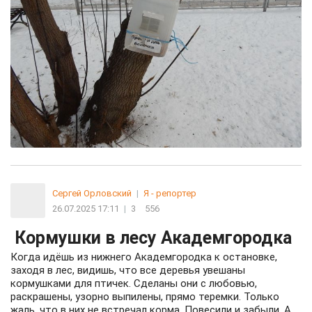
Сергей Орловский
|
Я - репортер
26.07.2025 17:11
|
3
556
Кормушки в лесу Академгородка
Когда идёшь из нижнего Академгородка к остановке,
заходя в лес, видишь, что все деревья увешаны
кормушками для птичек. Сделаны они с любовью,
раскрашены, узорно выпилены, прямо теремки. Только
жаль, что в них не встречал корма. Повесили и забыли. А