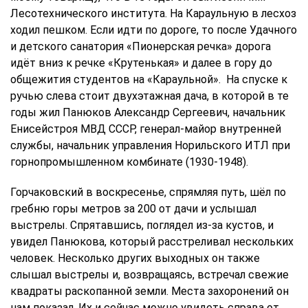
Лесотехнического института. На Караульную в лесхоз
ходил пешком. Если идти по дороге, то после Удачного
и детского санатория «Пионерская речка» дорога
идёт вниз к речке «Крутенькая» и далее в гору до
общежития студентов на «Караульной». На спуске к
ручью слева стоит двухэтажная дача, в которой в те
годы жил Панюков Александр Сергеевич, начальник
Енисейстроя МВД СССР, генерал-майор внутренней
службы, начальник управления Норильского ИТЛ при
горнопромышленном комбинате (1930-1948).
Горчаковский в воскресенье, спрямляя путь, шёл по
гребню горы метров за 200 от дачи и услышал
выстрелы. Спрятавшись, поглядел из-за кустов, и
увидел Панюкова, который расстреливал нескольких
человек. Несколько других выходных он также
слышал выстрелы и, возвращаясь, встречал свежие
квадраты раскопанной земли. Места захоронений он
нам показал. Их и сейчас можно увидеть справа от