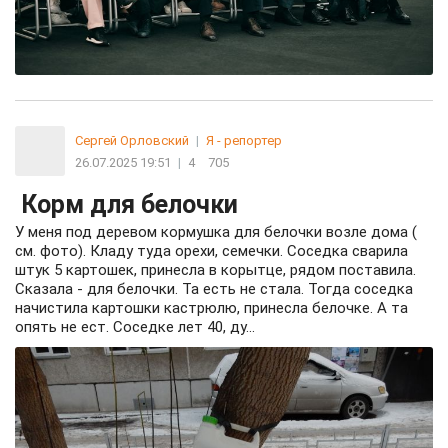
Сергей Орловский
|
Я - репортер
26.07.2025 19:51
|
4
705
Корм для белочки
У меня под деревом кормушка для белочки возле дома (
см. фото). Кладу туда орехи, семечки. Соседка сварила
штук 5 картошек, принесла в корытце, рядом поставила.
Сказала - для белочки. Та есть не стала. Тогда соседка
начистила картошки кастрюлю, принесла белочке. А та
опять не ест. Соседке лет 40, ду...