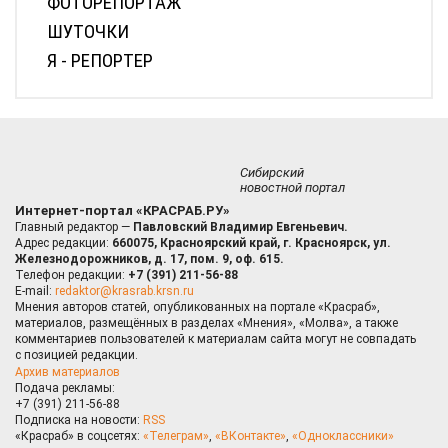
ФОТОРЕПОРТАЖ
ШУТОЧКИ
Я - РЕПОРТЕР
Сибирский
новостной портал
Интернет-портал «КРАСРАБ.РУ»
Главный редактор —
Павловский Владимир Евгеньевич.
Адрес редакции:
660075, Красноярский край, г. Красноярск, ул.
Железнодорожников, д. 17, пом. 9, оф. 615.
Телефон редакции:
+7 (391) 211-56-88
E-mail:
redaktor@krasrab.krsn.ru
Мнения авторов статей, опубликованных на портале «Красраб»,
материалов, размещённых в разделах «Мнения», «Молва», а также
комментариев пользователей к материалам сайта могут не совпадать
с позицией редакции.
Архив материалов
Подача рекламы:
+7 (391) 211-56-88
Подписка на новости:
RSS
«Красраб» в соцсетях:
«Телеграм»
,
«ВКонтакте»
,
«Одноклассники»