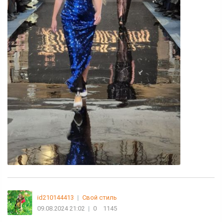
id210144413
|
Свой стиль
09.08.2024 21:02
|
0
1145