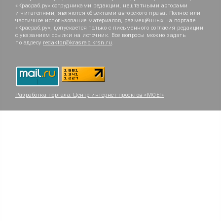
«Красраб.ру» сотрудниками редакции, нештатными авторами
и читателями, являются объектами авторского права. Полное или
частичное использование материалов, размещённых на портале
«Красраб.ру», допускается только с письменного согласия редакции
с указанием ссылки на источник. Все вопросы можно задать
по адресу
redaktor@krasrab.krsn.ru
.
Разработка портала:
Центр интернет-проектов «МОЁ!»