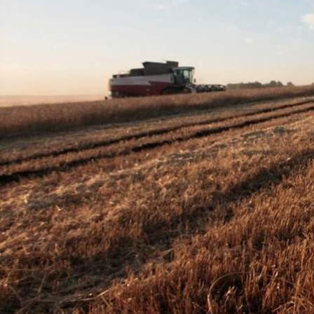
Из стихов, присланных в редакцию "КР":
Когда-то в стране у нас
Были в почёте
Пастух и свинарка,
Рабочий, шахтёр --
Что жили, как пели,