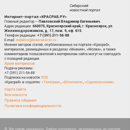
Сибирский
новостной портал
Интернет-портал «КРАСРАБ.РУ»
Главный редактор —
Павловский Владимир Евгеньевич.
Адрес редакции:
660075, Красноярский край, г. Красноярск, ул.
Железнодорожников, д. 17, пом. 9, оф. 615.
Телефон редакции:
+7 (391) 211-56-88
E-mail:
redaktor@krasrab.krsn.ru
Мнения авторов статей, опубликованных на портале «Красраб»,
материалов, размещённых в разделах «Мнения», «Молва», а также
комментариев пользователей к материалам сайта могут не совпадать
с позицией редакции.
Архив материалов
Подача рекламы:
+7 (391) 211-56-88
Подписка на новости:
RSS
«Красраб» в соцсетях:
«Телеграм»
,
«ВКонтакте»
,
«Одноклассники»
Карта сайта
Все новости
Правила общения
Политика конфиденциальности
Все права защищены. Любые материалы, размещённые на портале