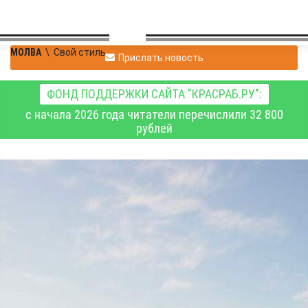
МОЛВА
\
Свой стиль
Прислать новость
ФОНД ПОДДЕРЖКИ САЙТА "КРАСРАБ.РУ":
с начала 2026 года читатели перечислили 32 800
рублей
Владимир
|
Свой стиль
Павловский
31.03.2019 11:01
|
0
1134
Соль земли