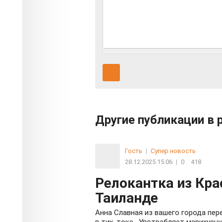
Другие публикации в 
Гость
|
Супер новость
28.12.2025 15:06
|
0
418
Релокантка из Кра
Таиланде
Анна Славная из вашего города пер
в тик-токе. Употребляет марихуану 