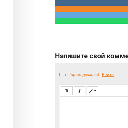
Напишите свой комм
Гость
(премодерация)
Войти