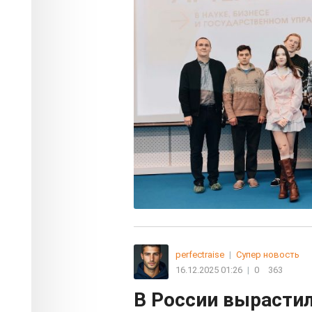
perfectraise
|
Супер новость
16.12.2025 01:26
|
0
363
В России вырасти