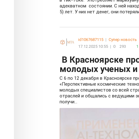
адекватном состоянии. С ней наход
5) лет. У них нет денег, они потерял
id1067687115
|
Супер новость
17.12.2025 10:55
|
0
293
1
В Красноярске пр
молодых ученых и 
С 6 по 12 декабря в Красноярске п
«Перспективные космические техноло
молодых специалистов со всей стр
отраслей и общались с ведущими э
получи...