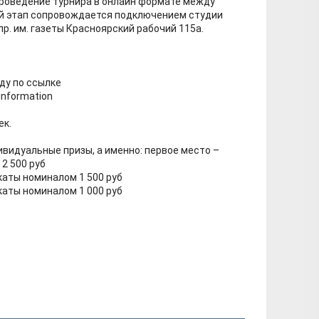
 – проведение турнира в онлайн формате между
й этап сопровождается подключением студии
пр. им. газеты Красноярский рабочий 115а.
ду по ссылке
information
ек.
видуальные призы, а именно: первое место –
2 500 руб
аты номиналом 1 500 руб
аты номиналом 1 000 руб