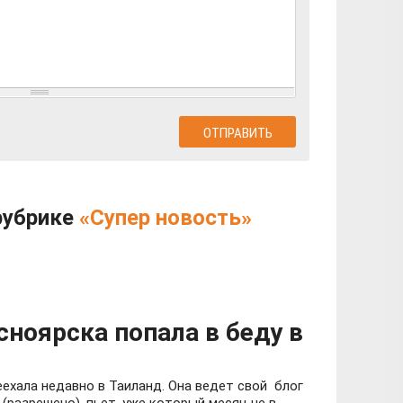
рубрике
«Супер новость»
сноярска попала в беду в
еехала недавно в Таиланд. Она ведет свой блог
(разрешено), пьет, уже который месяц не в