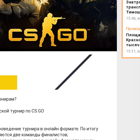
Завтр
трансп
Тимош
15:46, 
Проис
Площа
Красно
тысяч
15:31, 
урнирам?
кой турнир по CS:GO
 проведение турнира в онлайн формате. По итогу
яются две команды финалистов;