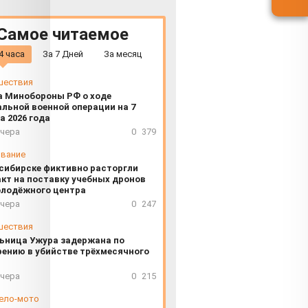
Самое читаемое
4 часа
За 7 Дней
За месяц
шествия
а Минобороны РФ о ходе
льной военной операции на 7
а 2026 года
вчера
0
379
вание
сибирске фиктивно расторгли
кт на поставку учебных дронов
олодёжного центра
вчера
0
247
шествия
ьница Ужура задержана по
ению в убийстве трёхмесячного
вчера
0
215
ело-мото