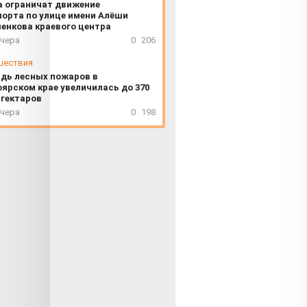
а ограничат движение
орта по улице имени Алёши
енкова краевого центра
вчера
0
206
шествия
дь лесных пожаров в
ярском крае увеличилась до 370
 гектаров
вчера
0
198