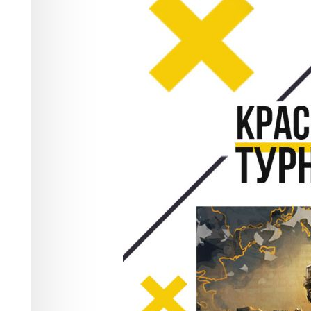
Киберспортивный тур
турнир по CS:GO"