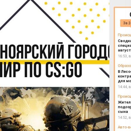
нир "Красноярский городской
За 2
Проис
Сводк
специа
август
16:53, 
Образо
В Лесо
контра
для м
14:44, 
Проис
Жител
подозр
сына
14:52, 
Авто-в