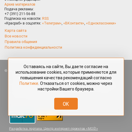
Архив материалов
Подача рекламы:
+7 (391) 211-56-88
Подписка на новости:
RSS
«Красраб» в соцсетях:
«Телеграм»
,
«ВКонтакте»
,
«Одноклассники»
Карта сайта
Все новости
Правила общения
Политика конфиденциальности
Оставаясь на сайте, Вы даете согласие на
Все права защищены. Любые материалы, размещённые на портале
использование cookies, которые применяются для
«Красраб.ру» сотрудниками редакции, нештатными авторами
повышения качества рекомендаций согласно
и читателями, являются объектами авторского права. Полное или
Политике
. Отказаться от cookies, можно через
частичное использование материалов, размещённых на портале
настройки Вашего браузера.
«Красраб.ру», допускается только с письменного согласия редакции
с указанием ссылки на источник. Все вопросы можно задать
по адресу
redaktor@krasrab.krsn.ru
.
OK
Разработка портала:
Центр интернет-проектов «МОЁ!»