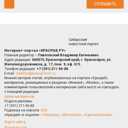
Сибирский
новостной портал
Интернет-портал «КРАСРАБ.РУ»
Главный редактор —
Павловский Владимир Евгеньевич.
Адрес редакции:
660075, Красноярский край, г. Красноярск, ул.
Железнодорожников, д. 17, пом. 9, оф. 615.
Телефон редакции:
+7 (391) 211-56-88
E-mail:
redaktor@krasrab.krsn.ru
Мнения авторов статей, опубликованных на портале «Красраб»,
материалов, размещённых в разделах «Мнения», «Молва», а также
комментариев пользователей к материалам сайта могут не совпадать
с позицией редакции.
Архив материалов
Подача рекламы:
+7 (391) 211-56-88
Подписка на новости:
RSS
«Красраб» в соцсетях:
«Телеграм»
,
«ВКонтакте»
,
«Одноклассники»
Карта сайта
Все новости