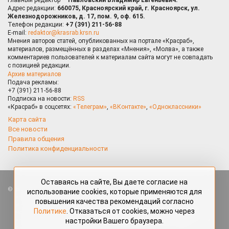
Адрес редакции:
660075, Красноярский край, г. Красноярск, ул.
Железнодорожников, д. 17, пом. 9, оф. 615.
Телефон редакции:
+7 (391) 211-56-88
E-mail:
redaktor@krasrab.krsn.ru
Мнения авторов статей, опубликованных на портале «Красраб»,
материалов, размещённых в разделах «Мнения», «Молва», а также
комментариев пользователей к материалам сайта могут не совпадать
с позицией редакции.
Архив материалов
Подача рекламы:
+7 (391) 211-56-88
Подписка на новости:
RSS
«Красраб» в соцсетях:
«Телеграм»
,
«ВКонтакте»
,
«Одноклассники»
Карта сайта
Все новости
Правила общения
Политика конфиденциальности
Оставаясь на сайте, Вы даете согласие на
Все права защищены. Любые материалы, размещённые на портале
использование cookies, которые применяются для
«Красраб.ру» сотрудниками редакции, нештатными авторами
повышения качества рекомендаций согласно
и читателями, являются объектами авторского права. Полное или
Политике
. Отказаться от cookies, можно через
частичное использование материалов, размещённых на портале
настройки Вашего браузера.
«Красраб.ру», допускается только с письменного согласия редакции
с указанием ссылки на источник. Все вопросы можно задать