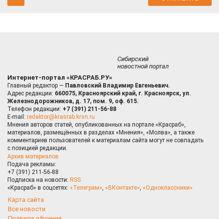
Сибирский
новостной портал
Интернет-портал «КРАСРАБ.РУ»
Главный редактор —
Павловский Владимир Евгеньевич.
Адрес редакции:
660075, Красноярский край, г. Красноярск, ул.
Железнодорожников, д. 17, пом. 9, оф. 615.
Телефон редакции:
+7 (391) 211-56-88
E-mail:
redaktor@krasrab.krsn.ru
Мнения авторов статей, опубликованных на портале «Красраб»,
материалов, размещённых в разделах «Мнения», «Молва», а также
комментариев пользователей к материалам сайта могут не совпадать
с позицией редакции.
Архив материалов
Подача рекламы:
+7 (391) 211-56-88
Подписка на новости:
RSS
«Красраб» в соцсетях:
«Телеграм»
,
«ВКонтакте»
,
«Одноклассники»
Карта сайта
Все новости
Правила общения