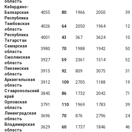
область
Кабардино-
Балкарская
4055
80
1966
2050
39
Республика
Тамбовская
4026
64
2050
1964
12
область
Республика
4001
43
367
3624
10
Татарстан
Самарская
3980
70
1988
1942
50
область
Смоленская
3927
59
2361
1514
52
область
Пензенская
3915
92
809
3075
31
область
Архангельская
3912
109
2705
1188
19
область
Ставропольский
3845
86
1732
2042
71
край
Орловская
3791
110
1969
1783
39
область
Ленинградская
3696
70
876
2796
24
область
Владимирская
3629
60
1737
1846
46
область