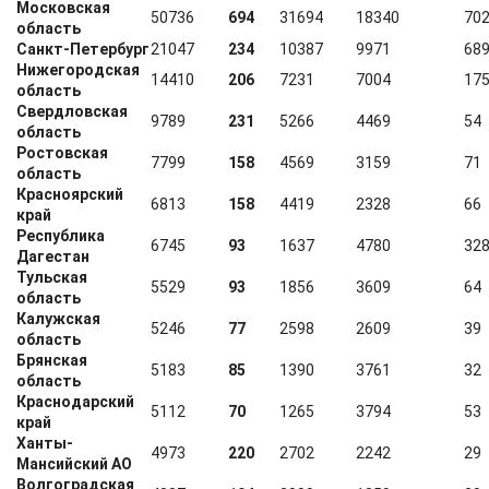
Московская
50736
694
31694
18340
70
область
Санкт-Петербург
21047
234
10387
9971
68
Нижегородская
14410
206
7231
7004
17
область
Свердловская
9789
231
5266
4469
54
область
Ростовская
7799
158
4569
3159
71
область
Красноярский
6813
158
4419
2328
66
край
Республика
6745
93
1637
4780
32
Дагестан
Тульская
5529
93
1856
3609
64
область
Калужская
5246
77
2598
2609
39
область
Брянская
5183
85
1390
3761
32
область
Краснодарский
5112
70
1265
3794
53
край
Ханты-
4973
220
2702
2242
29
Мансийский АО
Волгоградская