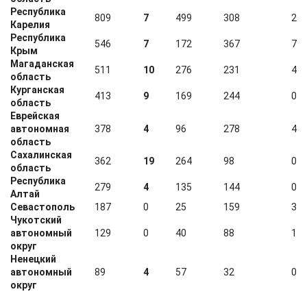
Республика
809
7
499
308
2
Карелия
Республика
546
7
172
367
7
Крым
Магаданская
511
10
276
231
4
область
Курганская
413
9
169
244
0
область
Еврейская
автономная
378
4
96
278
4
область
Сахалинская
362
19
264
98
0
область
Республика
279
4
135
144
0
Алтай
Севастополь
187
0
25
159
3
Чукотский
автономный
129
0
40
88
1
округ
Ненецкий
автономный
89
4
57
32
0
округ