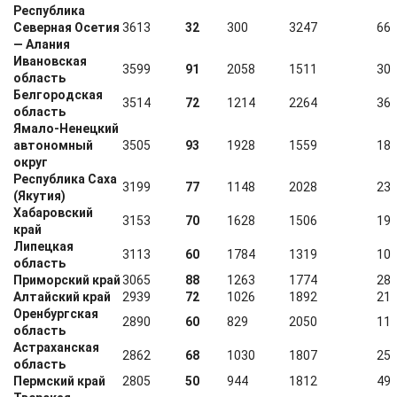
Республика
Северная Осетия
3613
32
300
3247
66
— Алания
Ивановская
3599
91
2058
1511
30
область
Белгородская
3514
72
1214
2264
36
область
Ямало-Ненецкий
автономный
3505
93
1928
1559
18
округ
Республика Саха
3199
77
1148
2028
23
(Якутия)
Хабаровский
3153
70
1628
1506
19
край
Липецкая
3113
60
1784
1319
10
область
Приморский край
3065
88
1263
1774
28
Алтайский край
2939
72
1026
1892
21
Оренбургская
2890
60
829
2050
11
область
Астраханская
2862
68
1030
1807
25
область
Пермский край
2805
50
944
1812
49