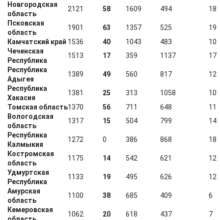
Новгородская
2121
58
1609
494
18
область
Псковская
1901
63
1357
525
19
область
Камчатский край
1536
40
1043
483
10
Чеченская
1513
17
359
1137
17
Республика
Республика
1389
49
560
817
12
Адыгея
Республика
1381
25
313
1058
10
Хакасия
Томская область
1370
56
711
648
11
Вологодская
1317
15
504
799
14
область
Республика
1272
0
386
868
18
Калмыкия
Костромская
1175
14
542
621
12
область
Удмуртская
1133
19
495
626
12
Республика
Амурская
1100
38
685
409
6
область
Кемеровская
1062
20
618
437
7
область