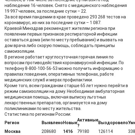
наблюдение 16 человек. Снято с медицинского наблюдения
19 997 человек, за последние сутки – 22.
За всё время пандемии в крае проведено 293 268 тестов на
коронавирус, из них за последние сутки – 1 087.
Краевой Минздрав рекомендует жителям региона при
появлении первых признаков респираторной инфекции
оставаться дома (или по месту пребывания) и вызвать на
дом врача либо скорую помощь, соблюдать принципы
самоизоляции.
В регионе работает круглосуточная горячая линия по
вопросам противодействия коронавирусной инфекции. По
телефону 8-800-100-56-53 можно получить информацию о
правилах поведения, оперативных телефонах, работе
медицинских служб и мерах профилактики.
Кроме того, всем гражданам старше 65 лет нужно перейти в
режим самоизоляции на дому. Необходимая амбулаторная
медицинская помощь, включая выписку льготных
лекарственных препаратов, организуется на дому
поликлиниками по месту жительства.
Статистика по регионам России:
Активные
Регион
Выявлено
Новые
Выздоровело
Ум
?
Москва
208680
1416
79180
126114
33