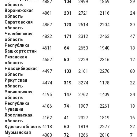
4887
104
2999
1859
29
область
Воронежская
4861
201
2721
2116
24
область
Саратовская
4857
123
2614
2204
39
область
Челябинская
4822
171
2312
2463
47
область
Республика
4611
64
2653
1940
18
Башкортостан
Рязанская
4557
50
2229
2316
12
область
Новосибирская
4497
103
2161
2276
60
область
Иркутская
4474
319
3274
1178
22
область
Ульяновская
4195
147
2762
1409
24
область
Республика
4186
74
1907
2261
18
Чувашия
Ярославская
4162
41
2327
1819
16
область
Курская область
4118
60
1819
2277
22
Мурманская
4083
72
1266
2810
7