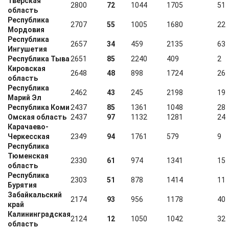
Тверская
2800
72
1044
1705
51
область
Республика
2707
55
1005
1680
22
Мордовия
Республика
2657
34
459
2135
63
Ингушетия
Республика Тыва
2651
85
2240
409
2
Кировская
2648
48
898
1724
26
область
Республика
2462
43
245
2198
19
Марий Эл
Республика Коми
2437
85
1361
1048
28
Омская область
2437
97
1132
1281
24
Карачаево-
Черкесская
2349
94
1761
579
9
Республика
Тюменская
2330
61
974
1341
15
область
Республика
2303
51
878
1414
11
Бурятия
Забайкальский
2174
93
956
1178
40
край
Калининградская
2124
12
1050
1042
32
область