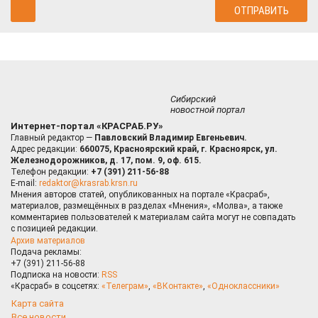
Сибирский
новостной портал
Интернет-портал «КРАСРАБ.РУ»
Главный редактор —
Павловский Владимир Евгеньевич.
Адрес редакции:
660075, Красноярский край, г. Красноярск, ул.
Железнодорожников, д. 17, пом. 9, оф. 615.
Телефон редакции:
+7 (391) 211-56-88
E-mail:
redaktor@krasrab.krsn.ru
Мнения авторов статей, опубликованных на портале «Красраб»,
материалов, размещённых в разделах «Мнения», «Молва», а также
комментариев пользователей к материалам сайта могут не совпадать
с позицией редакции.
Архив материалов
Подача рекламы:
+7 (391) 211-56-88
Подписка на новости:
RSS
«Красраб» в соцсетях:
«Телеграм»
,
«ВКонтакте»
,
«Одноклассники»
Карта сайта
Все новости