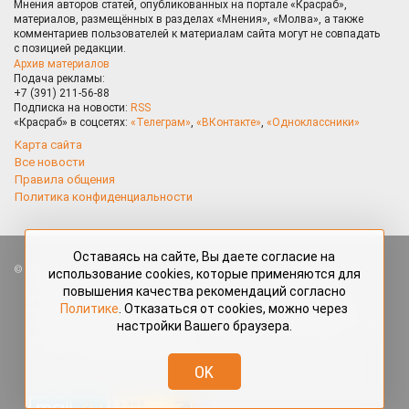
Мнения авторов статей, опубликованных на портале «Красраб»,
материалов, размещённых в разделах «Мнения», «Молва», а также
комментариев пользователей к материалам сайта могут не совпадать
с позицией редакции.
Архив материалов
Подача рекламы:
+7 (391) 211-56-88
Подписка на новости:
RSS
«Красраб» в соцсетях:
«Телеграм»
,
«ВКонтакте»
,
«Одноклассники»
Карта сайта
Все новости
Правила общения
Политика конфиденциальности
Оставаясь на сайте, Вы даете согласие на
Все права защищены. Любые материалы, размещённые на портале
использование cookies, которые применяются для
«Красраб.ру» сотрудниками редакции, нештатными авторами
повышения качества рекомендаций согласно
и читателями, являются объектами авторского права. Полное или
Политике
. Отказаться от cookies, можно через
частичное использование материалов, размещённых на портале
настройки Вашего браузера.
«Красраб.ру», допускается только с письменного согласия редакции
с указанием ссылки на источник. Все вопросы можно задать
по адресу
redaktor@krasrab.krsn.ru
.
OK