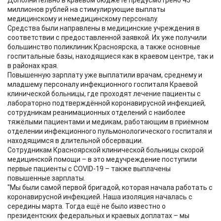
Дополнительно в краевом бюджете предусмотрено 45
миллионов рублей на стимулирующие выплаты
медицинскому и немедицинскому персоналу.
Средства были направлены в медицинские учреждения в
соответствии с предоставленной заявкой. Их уже получили
большинство поликлиник Красноярска, а также основные
госпитальные базы, находящиеся как в краевом центре, так и
в районах края.
Повышенную зарплату уже выплатили врачам, среднему и
младшему персоналу инфекционного госпиталя Краевой
клинической больницы, где проходят лечение пациенты с
лабораторно подтверждённой коронавирусной инфекцией,
сотрудникам реанимационных отделений с наиболее
тяжёлыми пациентами и медикам, работающим в приёмном
отделении инфекционного пульмонологического госпиталя и
находящимся в длительной обсервации.
Сотрудникам Красноярской клинической больницы скорой
медицинской помощи – в это медучреждение поступили
первые пациенты с COVID-19 – также выплачены
повышенные зарплаты.
"Мы были самой первой бригадой, которая начала работать с
коронавирусной инфекцией. Наша изоляция началась с
середины марта. Тогда ещё не было известно о
президентских федеральных и краевых доплатах – мы