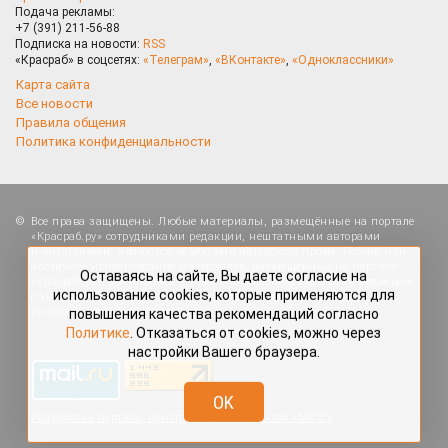
Подача рекламы:
+7 (391) 211-56-88
Подписка на новости:
RSS
«Красраб» в соцсетях:
«Телеграм»
,
«ВКонтакте»
,
«Одноклассники»
Карта сайта
Все новости
Правила общения
Политика конфиденциальности
Все права защищены. Любые материалы, размещённые на портале
Оставаясь на сайте, Вы даете согласие на
«Красраб.ру» сотрудниками редакции, нештатными авторами
использование cookies, которые применяются для
и читателями, являются объектами авторского права. Полное или
повышения качества рекомендаций согласно
частичное использование материалов, размещённых на портале
«Красраб.ру», допускается только с письменного согласия редакции
Политике
. Отказаться от cookies, можно через
с указанием ссылки на источник. Все вопросы можно задать
настройки Вашего браузера.
по адресу
redaktor@krasrab.krsn.ru
.
OK
Разработка портала:
Центр интернет-проектов «МОЁ!»