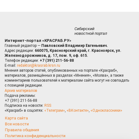
Сибирский
новостной портал
Интернет-портал «КРАСРАБ.РУ»
Главный редактор —
Павловский Владимир Евгеньевич.
Адрес редакции:
660075, Красноярский край, г. Красноярск, ул.
Железнодорожников, д. 17, пом. 9, оф. 615.
Телефон редакции:
+7 (391) 211-56-88
E-mail:
redaktor@krasrab.krsn.ru
Мнения авторов статей, опубликованных на портале «Красраб»,
материалов, размещённых в разделах «Мнения», «Молва», а также
комментариев пользователей к материалам сайта могут не совпадать
с позицией редакции.
Архив материалов
Подача рекламы:
+7 (391) 211-56-88
Подписка на новости:
RSS
«Красраб» в соцсетях:
«Телеграм»
,
«ВКонтакте»
,
«Одноклассники»
Карта сайта
Все новости
Правила общения
Политика конфиденциальности