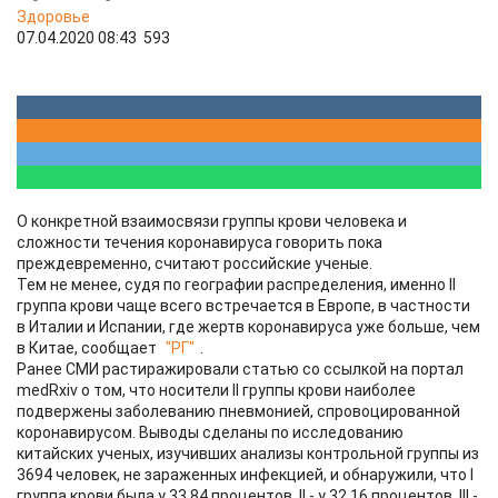
Здоровье
07.04.2020 08:43
593
О конкретной взаимосвязи группы крови человека и
сложности течения коронавируса говорить пока
преждевременно, считают российские ученые.
Тем не менее, судя по географии распределения, именно II
группа крови чаще всего встречается в Европе, в частности
в Италии и Испании, где жертв коронавируса уже больше, чем
в Китае, сообщает
"РГ"
.
Ранее СМИ растиражировали статью со ссылкой на портал
medRxiv о том, что носители II группы крови наиболее
подвержены заболеванию пневмонией, спровоцированной
коронавирусом. Выводы сделаны по исследованию
китайских ученых, изучивших анализы контрольной группы из
3694 человек, не зараженных инфекцией, и обнаружили, что I
группа крови была у 33,84 процентов, II - у 32,16 процентов, III -