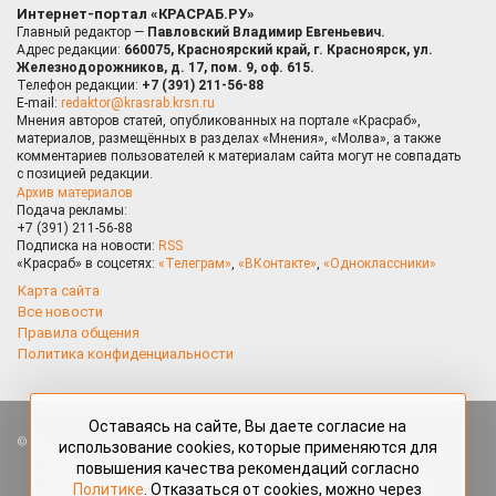
Интернет-портал «КРАСРАБ.РУ»
Главный редактор —
Павловский Владимир Евгеньевич.
Адрес редакции:
660075, Красноярский край, г. Красноярск, ул.
Железнодорожников, д. 17, пом. 9, оф. 615.
Телефон редакции:
+7 (391) 211-56-88
E-mail:
redaktor@krasrab.krsn.ru
Мнения авторов статей, опубликованных на портале «Красраб»,
материалов, размещённых в разделах «Мнения», «Молва», а также
комментариев пользователей к материалам сайта могут не совпадать
с позицией редакции.
Архив материалов
Подача рекламы:
+7 (391) 211-56-88
Подписка на новости:
RSS
«Красраб» в соцсетях:
«Телеграм»
,
«ВКонтакте»
,
«Одноклассники»
Карта сайта
Все новости
Правила общения
Политика конфиденциальности
Оставаясь на сайте, Вы даете согласие на
Все права защищены. Любые материалы, размещённые на портале
использование cookies, которые применяются для
«Красраб.ру» сотрудниками редакции, нештатными авторами
повышения качества рекомендаций согласно
и читателями, являются объектами авторского права. Полное или
Политике
. Отказаться от cookies, можно через
частичное использование материалов, размещённых на портале