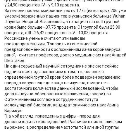
у 24,90 процентов, IV - у 9,10 процента.
Затем они проанализировали тесты 1775 (из которых 206 уже
умерли) зараженных пациентов в уханьской больнице Wuhan
Jinyintan Hospital. Выяснилось, что пациентов со II группой
крови было больше - 37,75 процента. С I группой были 25,80
процента, с III - 26,42 процентов, с IV - 10,03 процента.
Российские ученые считают эти выводы
преждевременными. "Говорить о генетической
предрасположенности к осложнениям из-за коронавируса
рано", - считает профессор, доктор медицинских наук Андрей
Шестаков.
Ни один серьезный научный сотрудник не рискнет сейчас
подписаться под заявлением о том, что человек с
определенной группой крови более подвержен заражению:
природа вируса еще до конца не изучена, в мире нет
достаточного количества данных и исследований, чтобы
делать научно-обоснованные заключения, говорит он.
С этим мнением согласна сотрудник института
молекулярной биологии, кандидат хими­ческих наук Ирина
Варижук.
"На мой взгляд, приведенные цифры - повод для
дополнительных исследований. Различие в них не слишком
выражено, а распределение частоты той или иной группы