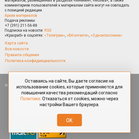
материалов, размещённых в разделах «Мнения», «Молва», а также
комментариев пользователей к материалам сайта могут не совпадать
с позицией редакции.
Архив материалов
Подача рекламы:
+7 (391) 211-56-88
Подписка на новости:
RSS
«Красраб» в соцсетях:
«Телеграм»
,
«ВКонтакте»
,
«Одноклассники»
Карта сайта
Все новости
Правила общения
Политика конфиденциальности
Оставаясь на сайте, Вы даете согласие на
Все права защищены. Любые материалы, размещённые на портале
использование cookies, которые применяются для
«Красраб.ру» сотрудниками редакции, нештатными авторами
повышения качества рекомендаций согласно
и читателями, являются объектами авторского права. Полное или
Политике
. Отказаться от cookies, можно через
частичное использование материалов, размещённых на портале
настройки Вашего браузера.
«Красраб.ру», допускается только с письменного согласия редакции
с указанием ссылки на источник. Все вопросы можно задать
по адресу
redaktor@krasrab.krsn.ru
.
OK