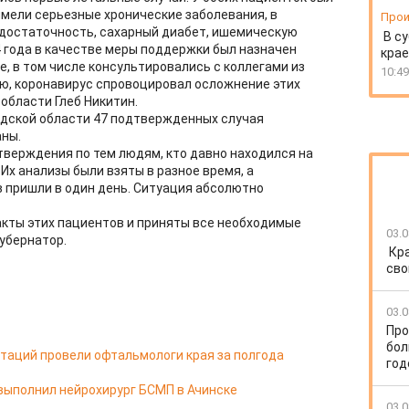
имели серьезные хронические заболевания, в
Прои
едостаточность, сахарный диабет, ишемическую
В су
14 года в качестве меры поддержки был назначен
крае
, в том числе консультировались с коллегами из
10:49
ию, коронавирус спровоцировал осложнение этих
области Глеб Никитин.
одской области 47 подтвержденных случая
ны.​
верждения по тем людям, кто давно находился на
Их анализы были взяты в разное время, а
 пришли в один день. Ситуация абсолютно
кты этих пациентов и приняты все необходимые
03.0
убернатор.
Кр
сво
03.0
Про
бол
таций провели офтальмологи края за полгода
год
выполнил нейрохирург БСМП в Ачинске
03.0