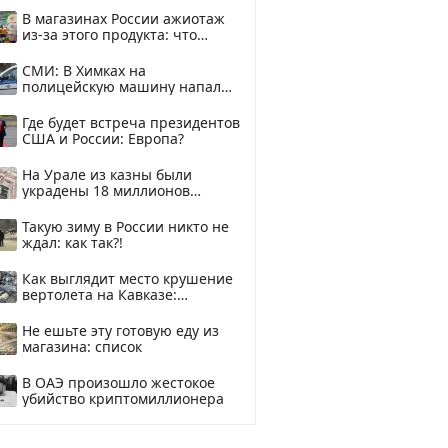
В магазинах России ажиотаж
из-за этого продукта: что
купить?
СМИ: В Химках на
полицейскую машину напали
и подожгли.
Где будет встреча президентов
США и России: Европа?
На Урале из казны были
украдены 18 миллионов
рублей
Такую зиму в России никто не
ждал: как так?!
Как выглядит место крушение
вертолета на Кавказе:
смотреть
Не ешьте эту готовую еду из
магазина: список
В ОАЭ произошло жестокое
убийство криптомиллионера