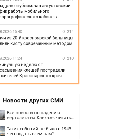
здрав опубликовал августовский
фик работы мобильного
орографического кабинета
8.2026 15:40
0
214
ачи из 20-й красноярской больницы
лили кисту современным методом
8.2026 11:24
0
210
минувшую неделю от
сасывания клещей пострадали
 жителей Красноярского края
Новости других СМИ
Все новости по падению
вертолета на Кавказе: читать
здесь
Таких событий не было с 1945:
чего ждать всем нам?