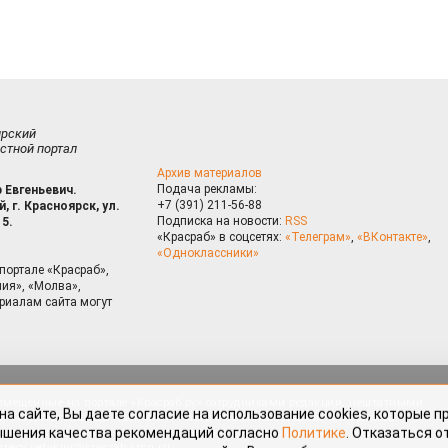
ирский
стной портал
Архив материалов
Подача рекламы:
 Евгеньевич.
+7 (391) 211-56-88
, г. Красноярск, ул.
Подписка на новости:
RSS
15.
«Красраб» в соцсетях:
«Телеграм»
,
«ВКонтакте»
,
«Одноклассники»
портале «Красраб»,
ия», «Молва»,
риалам сайта могут
на сайте, Вы даете согласие на использование cookies, которые 
ышения качества рекомендаций согласно
Политике
. Отказаться от
можно через настройки Вашего браузера.
змещённые на портале «Красраб.ру» сотрудниками редакции, нештатными
OK
 авторского права. Полное или частичное использование материалов,
скается только с письменного согласия редакции с указанием ссылки
дресу
redaktor@krasrab.krsn.ru
.