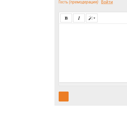
Гость
(премодерация)
Войти