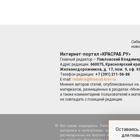
Сиб
ново
Интернет-портал «КРАСРАБ.РУ»
Главный редактор —
Павловский Владимир
Адрес редакции:
660075, Красноярский край
Железнодорожников, д. 17, пом. 9, оф. 6
Телефон редакции:
+7 (391) 211-56-88
E-mail:
redaktor@krasrab.krsn.ru
Мнения авторов статей, опубликованных на 
материалов, размещённых в разделах «Мнен
а также комментариев пользователей к мате
не совпадать с позицией редакции.
Оставаясь 
для пов
Все права защищены. Любые материалы, ра
авторами и читателями, являются объектами
размещённых на портале «Красраб.ру», допу
на источник. Все вопросы можно задать по а