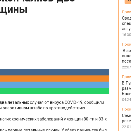
нщины
Прои
Свод
спец
авгу
16:30
Прои
В а
выка
пос
22:07
Прои
В Ту
разм
Бая
04:24
ва летальных случая от вируса COVID-19, сообщили
ом оперативном штабе по противодействию
Прои
Семь
огих хронических заболеваний у женщин 80-ти и 83-х
реке
22:01
ись первые летальные случаи. У обеих пациенток был