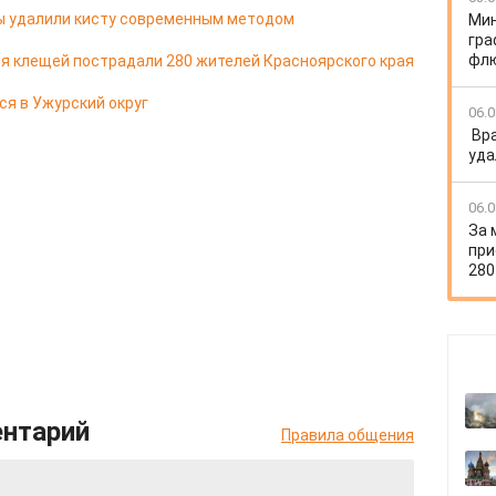
цы удалили кисту современным методом
Мин
гра
флю
я клещей пострадали 280 жителей Красноярского края
ся в Ужурский округ
06.0
Вр
уда
06.0
За 
при
280
ентарий
Правила общения