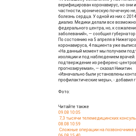
верифицирован коронавирус, но они 
частности, хроническую почечную н
болезнь сердца. У одной из них с 20
диализ. Медики делали все возможное
федерального центра, но, к сожален
заболеваний», — сообщил губернатор 
По состоянию на 5 апреля в Нижегор
коронавируса, 4 пациента уже выписа
«На данный момент мы получаем подт
изоляции и под наблюдением врачей. 
подтверждение из референс-центров
прогнозируемая», — сказал Никитин.
«Изначально были установлены конта
профилактические меры», - добавил г
Фото:
Читайте также
09.08 10:05
7,3 тысячи телемедицинских консуль
08.08 10:59
Сложные операции на позвоночнике 
06.08 15:40