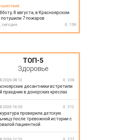
сшествия
бботу, 8 августа, в Красноярском
 потушили 7 пожаров
, сегодня
0
159
ТОП-5
Здоровье
8.2026 08:12
0
338
асноярские десантники встретили
й праздник в донорских креслах
8.2026 16:30
0
312
куратура проверила детскую
ьницу после тревожной истории с
овалой пациенткой
8.2026 12:35
0
277