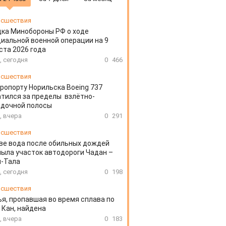
сшествия
ка Минобороны РФ о ходе
иальной военной операции на 9
ста 2026 года
, сегодня
0
466
сшествия
эропорту Норильска Boeing 737
тился за пределы взлётно-
адочной полосы
, вчера
0
291
сшествия
ве вода после обильных дождей
ыла участок автодороги Чадан –
н-Тала
, сегодня
0
198
сшествия
я, пропавшая во время сплава по
 Кан, найдена
, вчера
0
183