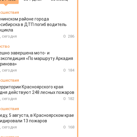
сшествия
енинском районе города
сибирска в ДТП погиб водитель
оцикла
, сегодня
0
286
ество
ешно завершена мото- и
экспедиция «По маршруту Аркадия
аринова»
, сегодня
0
184
сшествия
ерритории Красноярского края
дня действуют 248 лесных пожаров
, сегодня
0
182
сшествия
еду, 5 августа, в Красноярском крае
идировали 13 пожаров
, сегодня
0
168