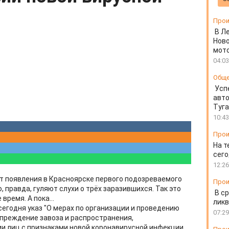
Прои
В Л
Ново
мот
04:03
Общ
Усп
авто
Туг
10:43
Прои
На т
сего
12:26
т появления в Красноярске первого подозреваемого
Прои
 правда, гуляют слухи о трёх заразившихся. Так это
В ср
время. А пока...
ликв
егодня указ "О мерах по организации и проведению
07:29
преждение завоза и распространения,
и лиц с признаками новой коронавирусной инфекции,