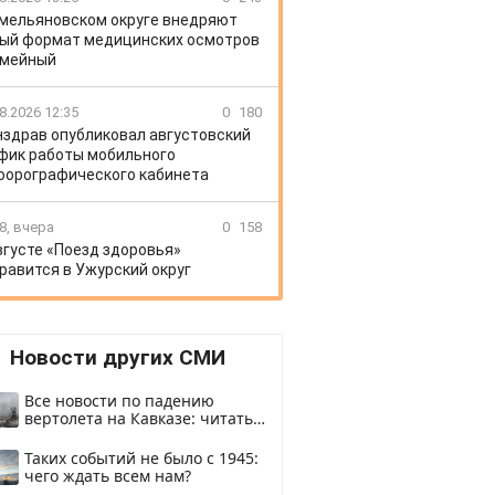
Емельяновском округе внедряют
ый формат медицинских осмотров
емейный
8.2026 12:35
0
180
здрав опубликовал августовский
фик работы мобильного
орографического кабинета
8, вчера
0
158
вгусте «Поезд здоровья»
равится в Ужурский округ
Новости других СМИ
Все новости по падению
вертолета на Кавказе: читать
здесь
Таких событий не было с 1945:
чего ждать всем нам?