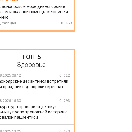
сшествия
расноярском море дивногорские
атели оказали помощь женщине и
чине
, сегодня
0
168
ТОП-5
Здоровье
8.2026 08:12
0
322
асноярские десантники встретили
й праздник в донорских креслах
8.2026 16:30
0
293
куратура проверила детскую
ьницу после тревожной истории с
овалой пациенткой
8.2026 13:25
0
243