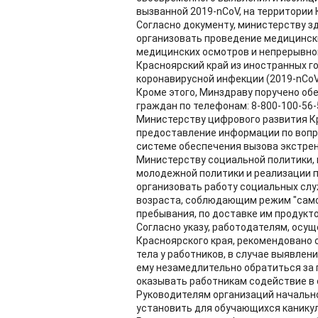
вызванной 2019-nCoV, на территории 
Согласно документу, министерству з
организовать проведение медицинск
медицинских осмотров и непрерывно
Красноярский край из иностранных г
коронавирусной инфекции (2019-nCoV
Кроме этого, Минздраву поручено об
граждан по телефонам: 8-800-100-56-5
Министерству цифрового развития Кр
предоставление информации по вопр
системе обеспечения вызова экстрен
Министерству социальной политики, 
молодежной политики и реализации 
организовать работу социальных слу
возраста, соблюдающим режим "само
пребывания, по доставке им продукто
Согласно указу, работодателям, ос
Красноярского края, рекомендовано
тела у работников, в случае выявле
ему незамедлительно обратиться за
оказывать работникам содействие в
Руководителям организаций начально
установить для обучающихся каникулы