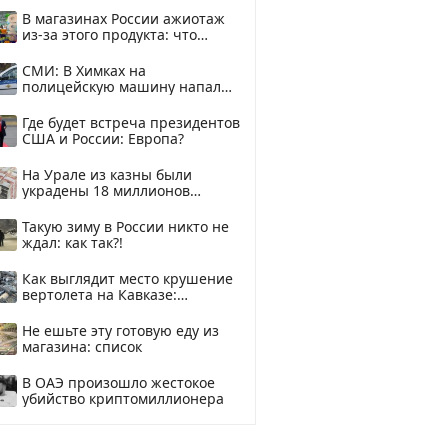
В магазинах России ажиотаж
из-за этого продукта: что
купить?
СМИ: В Химках на
полицейскую машину напали
и подожгли.
Где будет встреча президентов
США и России: Европа?
На Урале из казны были
украдены 18 миллионов
рублей
Такую зиму в России никто не
ждал: как так?!
Как выглядит место крушение
вертолета на Кавказе:
смотреть
Не ешьте эту готовую еду из
магазина: список
В ОАЭ произошло жестокое
убийство криптомиллионера