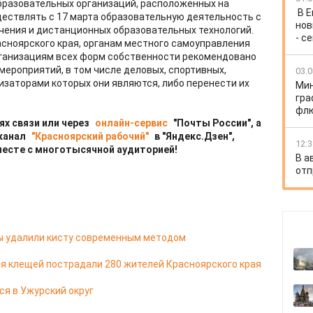
разовательных организаций, расположенных на
В 
ществлять с 17 марта образовательную деятельность с
нов
чения и дистанционных образовательных технологий.
- с
сноярского края, органам местного самоуправления
рганизациям всех форм собственности рекомендовано
мероприятий, в том числе деловых, спортивных,
03.0
изаторами которых они являются, либо перенести их
Мин
гра
флю
ях связи или через
онлайн-сервис
"Почты России", а
 канал
"Красноярский рабочий"
в "Яндекс.Дзен",
12:3
месте с многотысячной аудиторией!
В а
отп
цы удалили кисту современным методом
я клещей пострадали 280 жителей Красноярского края
ся в Ужурский округ