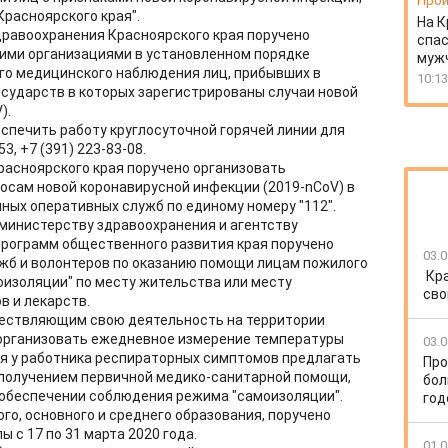
Прои
Красноярского края".
На К
дравоохранения Красноярского края поручено
спас
ими организациями в установленном порядке
муж
го медицинского наблюдения лиц, прибывших в
10:13
осударств в которых зарегистрированы случаи новой
).
еспечить работу круглосуточной горячей линии для
3, +7 (391) 223-83-08.
асноярского края поручено организовать
осам новой коронавирусной инфекции (2019-nCoV) в
ных оперативных служб по единому номеру "112".
министерству здравоохранения и агентству
программ общественного развития края поручено
03.0
жб и волонтеров по оказанию помощи лицам пожилого
Кр
изоляции" по месту жительства или месту
сво
в и лекарств.
уществляющим свою деятельность на территории
 организовать ежедневное измерение температуры
03.0
ния у работника респираторных симптомов предлагать
Про
 получением первичной медико-санитарной помощи,
бол
 обеспечении соблюдения режима "самоизоляции".
год
го, основного и среднего образования, поручено
 с 17 по 31 марта 2020 года.
01.0