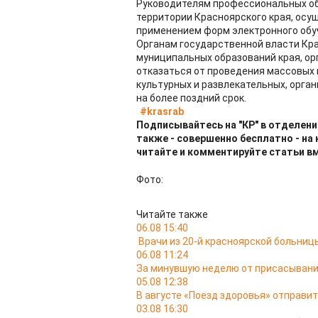
Руководителям профессиональных об
территории Красноярского края, осу
применением форм электронного обу
Органам государственной власти Кра
муниципальных образований края, о
отказаться от проведения массовых 
культурных и развлекательных, орган
на более поздний срок.
#krasrab
Подписывайтесь на "КР" в отделени
также - совершенно бесплатно - на
читайте и комментируйте статьи в
Фото:
Читайте также
06.08 15:40
Врачи из 20-й красноярской больни
06.08 11:24
За минувшую неделю от присасывани
05.08 12:38
В августе «Поезд здоровья» отправит
03.08 16:30