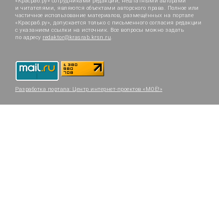
«Красраб.ру» сотрудниками редакции, нештатными авторами
и читателями, являются объектами авторского права. Полное или
частичное использование материалов, размещённых на портале
«Красраб.ру», допускается только с письменного согласия редакции
с указанием ссылки на источник. Все вопросы можно задать
по адресу
redaktor@krasrab.krsn.ru
.
Разработка портала:
Центр интернет-проектов «МОЁ!»