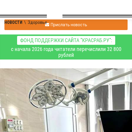
НОВОСТИ
\
Здоровье
Прислать новость
ФОНД ПОДДЕРЖКИ САЙТА "КРАСРАБ.РУ":
с начала 2026 года читатели перечислили 32 800
рублей
Красноярский
межрайонный
родильный дом № 1
получил современные
медицинские аппараты