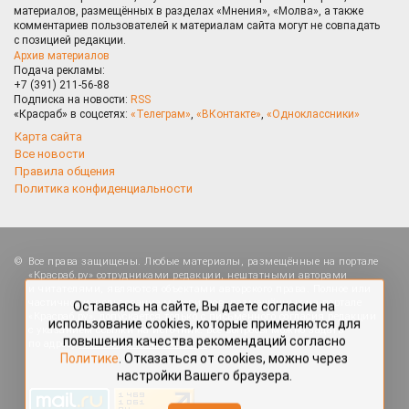
материалов, размещённых в разделах «Мнения», «Молва», а также
комментариев пользователей к материалам сайта могут не совпадать
с позицией редакции.
Архив материалов
Подача рекламы:
+7 (391) 211-56-88
Подписка на новости:
RSS
«Красраб» в соцсетях:
«Телеграм»
,
«ВКонтакте»
,
«Одноклассники»
Карта сайта
Все новости
Правила общения
Политика конфиденциальности
Оставаясь на сайте, Вы даете согласие на
Все права защищены. Любые материалы, размещённые на портале
использование cookies, которые применяются для
«Красраб.ру» сотрудниками редакции, нештатными авторами
повышения качества рекомендаций согласно
и читателями, являются объектами авторского права. Полное или
Политике
. Отказаться от cookies, можно через
частичное использование материалов, размещённых на портале
настройки Вашего браузера.
«Красраб.ру», допускается только с письменного согласия редакции
с указанием ссылки на источник. Все вопросы можно задать
по адресу
redaktor@krasrab.krsn.ru
.
OK