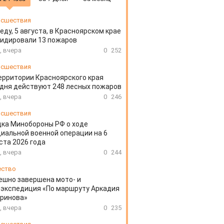
сшествия
еду, 5 августа, в Красноярском крае
идировали 13 пожаров
, вчера
0
252
сшествия
ерритории Красноярского края
дня действуют 248 лесных пожаров
, вчера
0
246
сшествия
ка Минобороны РФ о ходе
иальной военной операции на 6
ста 2026 года
, вчера
0
244
ество
ешно завершена мото- и
экспедиция «По маршруту Аркадия
аринова»
, вчера
0
235