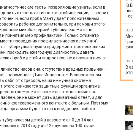
В 
 диагностические тесты, позволяющие узнать, если в
нов
еделить степень активности этой инфекции, - говорит
- с
 точен, и, если проба Манту даёт положительный
роверить ребенка дополнительно, при помощи этого
рование микобактерией туберкулёза – это не
03.0
я и принятия мер профилактики. Только фтизиатр
Мин
имости проведения профилактического лечения".
гра
х от туберкулёза, нужно придерживаться нескольких
флю
зни, проходить ежегодную диагностику, давать
ских проб у детей и подростков, не отказываться от
05.0
В а
оличество часов сна, отсутствие вредных привычек –
отп
ни, - напоминает Дина Ивановна. – В современном
ь себя от стрессов, наша иммунная система
от этого снижаются защитные функции организма.
рессантов – всё это также негативно влияет на
лаблен, он не может дать адекватный ответ, и для
очно кратковременного контакта с больным. Поэтому
огда организм будет готов к внедрению любого
туберкулезом детей в возрасте от 0 до 14 лет
 человек в 2013 году до 12 случаев на 100 тысяч