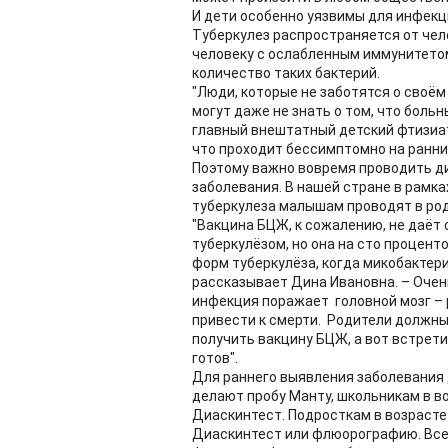
И дети особенно уязвимы для инфекц
Туберкулез распространяется от чел
человеку с ослабленным иммунитето
количество таких бактерий.
"Люди, которые не заботятся о своём
могут даже не знать о том, что боль
главный внештатный детский фтизиатр
что проходит бессимптомно на ранних
Поэтому важно вовремя проводить ди
заболевания. В нашей стране в рамк
туберкулеза малышам проводят в родд
"Вакцина БЦЖ, к сожалению, не даёт
туберкулёзом, но она на сто процен
форм туберкулёза, когда микобактери
рассказывает Дина Ивановна. – Очен
инфекция поражает головной мозг – 
привести к смерти. Родители должны 
получить вакцину БЦЖ, а вот встрети
готов".
Для раннего выявления заболевания 
делают пробу Манту, школьникам в в
Диаскинтест. Подросткам в возрасте
Диаскинтест или флюорографию. Всем