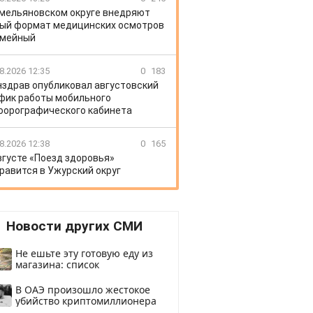
Емельяновском округе внедряют
ый формат медицинских осмотров
емейный
8.2026 12:35
0
183
здрав опубликовал августовский
фик работы мобильного
орографического кабинета
8.2026 12:38
0
165
вгусте «Поезд здоровья»
равится в Ужурский округ
Новости других СМИ
Не ешьте эту готовую еду из
магазина: список
В ОАЭ произошло жестокое
убийство криптомиллионера