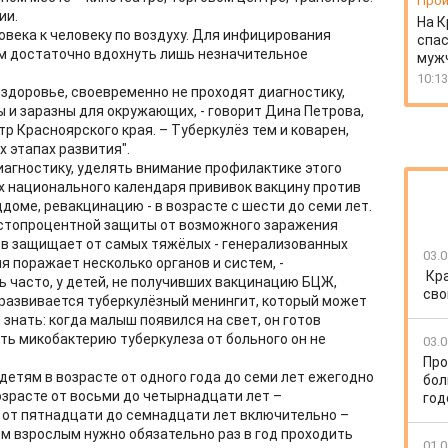
Прои
ии.
На К
овека к человеку по воздуху. Для инфицирования
спас
м достаточно вдохнуть лишь незначительное
муж
10:13
 здоровье, своевременно не проходят диагностику,
ны и заразны для окружающих, - говорит Дина Петрова,
 Красноярского края. – Туберкулёз тем и коварен,
 этапах развития".
агностику, уделять внимание профилактике этого
ах национального календаря прививок вакцину против
оме, ревакцинацию - в возрасте с шести до семи лет.
 стопроцентной защиты от возможного заражения
тов защищает от самых тяжёлых - генерализованных
03.0
я поражает несколько органов и систем, -
Кр
ь часто, у детей, не получивших вакцинацию БЦЖ,
сво
развивается туберкулёзный менингит, который может
знать: когда малыш появился на свет, он готов
ть микобактерию туберкулеза от больного он не
03.0
Про
детям в возрасте от одного года до семи лет ежегодно
бол
озрасте от восьми до четырнадцати лет –
год
 от пятнадцати до семнадцати лет включительно –
 взрослым нужно обязательно раз в год проходить
01.0