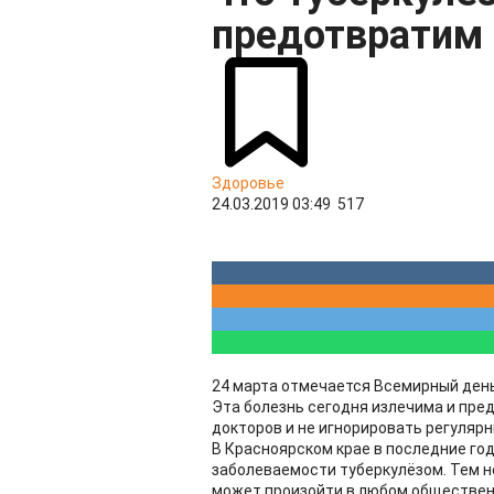
предотвратим
Здоровье
24.03.2019 03:49
517
24 марта отмечается Всемирный день
Эта болезнь сегодня излечима и пре
докторов и не игнорировать регуляр
В Красноярском крае в последние го
заболеваемости туберкулёзом. Тем н
может произойти в любом общественн