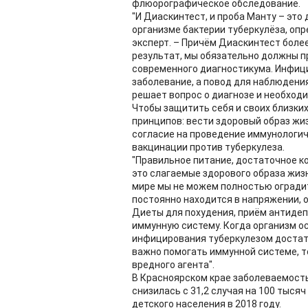
флюорографическое обследование.
"И Диаскинтест, и проба Манту – это
организме бактерии туберкулёза, опр
эксперт. – Причём Диаскинтест более
результат, мы обязательно должны п
современного диагностикума. Инфици
заболевание, а повод для наблюдени
решает вопрос о диагнозе и необход
Чтобы защитить себя и своих близки
принципов: вести здоровый образ жи
согласие на проведение иммунологиче
вакцинации против туберкулеза.
"Правильное питание, достаточное к
это слагаемые здорового образа жиз
мире мы не можем полностью оградит
постоянно находится в напряжении, 
Диеты для похудения, приём антидеп
иммунную систему. Когда организм ос
инфицирования туберкулезом достат
важно помогать иммунной системе, т
вредного агента".
В Красноярском крае заболеваемость 
снизилась с 31,2 случая на 100 тысяч
детского населения в 2018 году.