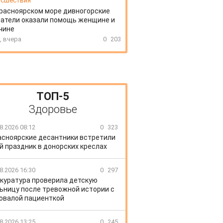
сшествия
расноярском море дивногорские
атели оказали помощь женщине и
чине
, вчера
0
203
ТОП-5
Здоровье
8.2026 08:12
0
323
асноярские десантники встретили
й праздник в донорских креслах
8.2026 16:30
0
297
куратура проверила детскую
ьницу после тревожной истории с
овалой пациенткой
8.2026 13:25
0
245