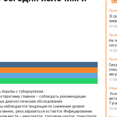
Прои
В ср
ликв
07:29
Прои
На т
сего
12:26
Прои
Свод
спец
авгу
17:56
Общ
 борьбы с туберкулёзом.
Усп
дотвратима, главное – соблюдать рекомендации
авто
ные диагностические обследования.
Туг
ды наблюдается тенденция по снижению уровня
10:43
е менее, риск заразиться остаётся. Инфицирование
ом месте – кинотеатре, торговом центре, транспорте.