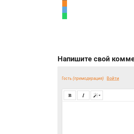
Напишите свой комм
Гость
(премодерация)
Войти