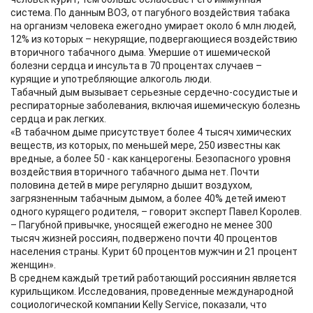
система. По данным ВОЗ, от пагубного воздействия табака
на организм человека ежегодно умирает около 6 млн людей,
12% из которых – некурящие, подвергающиеся воздействию
вторичного табачного дыма. Умершие от ишемической
болезни сердца и инсульта в 70 процентах случаев –
курящие и употребляющие алкоголь люди.
Табачный дым вызывает серьезные сердечно-сосудистые и
респираторные заболевания, включая ишемическую болезнь
сердца и рак легких.
«В табачном дыме присутствует более 4 тысяч химических
веществ, из которых, по меньшей мере, 250 известны как
вредные, а более 50 - как канцерогены. Безопасного уровня
воздействия вторичного табачного дыма нет. Почти
половина детей в мире регулярно дышит воздухом,
загрязненным табачным дымом, а более 40% детей имеют
одного курящего родителя, – говорит эксперт Павел Королев.
– Пагубной привычке, уносящей ежегодно не менее 300
тысяч жизней россиян, подвержено почти 40 процентов
населения страны. Курит 60 процентов мужчин и 21 процент
женщин».
В среднем каждый третий работающий россиянин является
курильщиком. Исследования, проведенные международной
социологической компании Kelly Service, показали, что