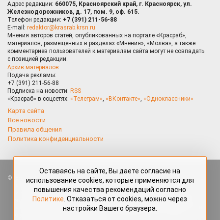
Адрес редакции:
660075, Красноярский край, г. Красноярск, ул.
Железнодорожников, д. 17, пом. 9, оф. 615.
Телефон редакции:
+7 (391) 211-56-88
E-mail:
redaktor@krasrab.krsn.ru
Мнения авторов статей, опубликованных на портале «Красраб»,
материалов, размещённых в разделах «Мнения», «Молва», а также
комментариев пользователей к материалам сайта могут не совпадать
с позицией редакции.
Архив материалов
Подача рекламы:
+7 (391) 211-56-88
Подписка на новости:
RSS
«Красраб» в соцсетях:
«Телеграм»
,
«ВКонтакте»
,
«Одноклассники»
Карта сайта
Все новости
Правила общения
Политика конфиденциальности
Оставаясь на сайте, Вы даете согласие на
Все права защищены. Любые материалы, размещённые на портале
использование cookies, которые применяются для
«Красраб.ру» сотрудниками редакции, нештатными авторами
повышения качества рекомендаций согласно
и читателями, являются объектами авторского права. Полное или
Политике
. Отказаться от cookies, можно через
частичное использование материалов, размещённых на портале
настройки Вашего браузера.
«Красраб.ру», допускается только с письменного согласия редакции
с указанием ссылки на источник. Все вопросы можно задать