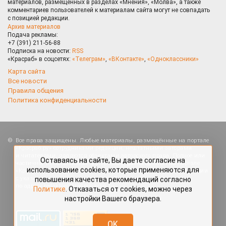
материалов, размещённых в разделах «Мнения», «Молва», а также
комментариев пользователей к материалам сайта могут не совпадать
с позицией редакции.
Архив материалов
Подача рекламы:
+7 (391) 211-56-88
Подписка на новости:
RSS
«Красраб» в соцсетях:
«Телеграм»
,
«ВКонтакте»
,
«Одноклассники»
Карта сайта
Все новости
Правила общения
Политика конфиденциальности
Оставаясь на сайте, Вы даете согласие на
Все права защищены. Любые материалы, размещённые на портале
использование cookies, которые применяются для
«Красраб.ру» сотрудниками редакции, нештатными авторами
повышения качества рекомендаций согласно
и читателями, являются объектами авторского права. Полное или
Политике
. Отказаться от cookies, можно через
частичное использование материалов, размещённых на портале
настройки Вашего браузера.
«Красраб.ру», допускается только с письменного согласия редакции
с указанием ссылки на источник. Все вопросы можно задать
по адресу
redaktor@krasrab.krsn.ru
.
OK