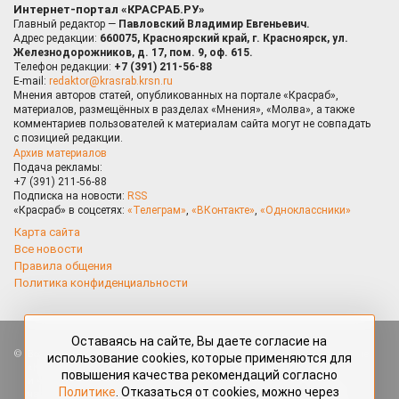
Интернет-портал «КРАСРАБ.РУ»
Главный редактор —
Павловский Владимир Евгеньевич.
Адрес редакции:
660075, Красноярский край, г. Красноярск, ул.
Железнодорожников, д. 17, пом. 9, оф. 615.
Телефон редакции:
+7 (391) 211-56-88
E-mail:
redaktor@krasrab.krsn.ru
Мнения авторов статей, опубликованных на портале «Красраб»,
материалов, размещённых в разделах «Мнения», «Молва», а также
комментариев пользователей к материалам сайта могут не совпадать
с позицией редакции.
Архив материалов
Подача рекламы:
+7 (391) 211-56-88
Подписка на новости:
RSS
«Красраб» в соцсетях:
«Телеграм»
,
«ВКонтакте»
,
«Одноклассники»
Карта сайта
Все новости
Правила общения
Политика конфиденциальности
Оставаясь на сайте, Вы даете согласие на
Все права защищены. Любые материалы, размещённые на портале
использование cookies, которые применяются для
«Красраб.ру» сотрудниками редакции, нештатными авторами
повышения качества рекомендаций согласно
и читателями, являются объектами авторского права. Полное или
Политике
. Отказаться от cookies, можно через
частичное использование материалов, размещённых на портале