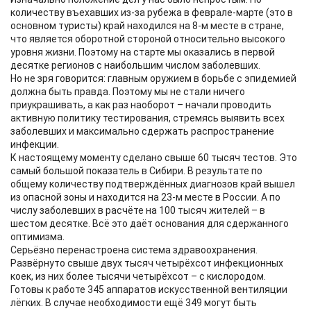
количеству въехавших из-за рубежа в феврале-марте (это в
основном туристы) край находился на 8-м месте в стране,
что является оборотной стороной относительно высокого
уровня жизни. Поэтому на старте мы оказались в первой
десятке регионов с наибольшим числом заболевших.
Но не зря говорится: главным оружием в борьбе с эпидемией
должна быть правда. Поэтому мы не стали ничего
приукрашивать, а как раз наоборот – начали проводить
активную политику тестирования, стремясь выявить всех
заболевших и максимально сдержать распространение
инфекции.
К настоящему моменту сделано свыше 60 тысяч тестов. Это
самый большой показатель в Сибири. В результате по
общему количеству подтверждённых диагнозов край вышел
из опасной зоны и находится на 23-м месте в России. А по
числу заболевших в расчёте на 100 тысяч жителей – в
шестом десятке. Всё это даёт основания для сдержанного
оптимизма.
Серьёзно перенастроена система здравоохранения.
Развёрнуто свыше двух тысяч четырёхсот инфекционных
коек, из них более тысячи четырёхсот – с кислородом.
Готовы к работе 345 аппаратов искусственной вентиляции
лёгких. В случае необходимости ещё 349 могут быть