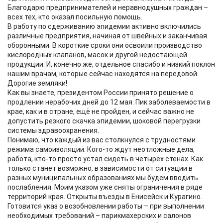
Благодарю предпринимателей и неравнодушных граждан –
всех тех, кто оказал посильную помощь.
В работу по сдерживанию эпидемии активно включились
различные предприятия, начиная от швейных и заканчивая
оборонными. В короткие сроки они освоили производство
кислородных клапанов, масок и другой недостающей
продукции. И, конечно же, отдельное спасибо и низкий поклон
нашим врачам, которые сейчас находятся на передовой.
Дорогие земляки!
Как вы знаете, президентом России принято решение о
продлении нерабочих дней до 12 мая. Пик заболеваемости в
крае, как и в стране, ещё не пройден, и сейчас важно не
допустить резкого скачка эпидемии, шоковой перегрузки
системы здравоохранения.
Понимаю, что каждый из вас столкнулся с трудностями
режима самоизоляции. Кого-то ждут неотложные дела,
работа, кто-то просто устал сидеть в четырёх стенах. Как
только станет возможно, в зависимости от ситуации в
разных муниципальных образованиях мы будем вводить
послабления. Моим указом уже сняты ограничения в ряде
территорий края. Открыты въезды в Енисейск и Курагино.
Готовится указ о возобновлении работы – при выполнении
необходимых требований – парикмахерских и салонов