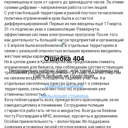
перемещены в срок от одного до двенадцати часов. За этими
сухими цифрами – напряжённая работа сотен людей.
С учётом большой территории и разной плотности населения
политика ограничений в крае была и остаётся
дифференцированной. Первые из них введены ещё 17 марта,
31-го подписан указ о самоизоляции. Развёрнута
эффективная система электронных пропусков. После того
как деятельность большей части предприятий и организаций
с 5 апреля была возобновлена, в отдельных территориях в
связи с реальной опасностью вспышек временно вводились
жёсткие меры карантинного типа.
Но в целом даже в Красноярске мы продолжаем снимать
ограничения для бизнеса, при соблюдении соответствующих
требований разрешены прогулки с детьми, занятия спортом
на свежем воздухе, поездки на садовые участки. А в
отдельных населённых пунктах (речь идёт о северных
территориях, сельской местности) ограничения уже
отменены полностью.
Хочу поблагодарить всех, прежде всего красноярцев, за их
самодисциплину и понимание. Сотрудники полиции
стараются работать чётко и аккуратно. Всегда на боевом
посту Росгвардия и МЧС, военные, курсанты и дружинники.
Особая признательность – волонтёрам. Их поддержка
одиноких и пожилых людей сегодня важна, как никогда.