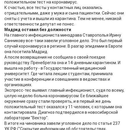
положительном тест на коронавирус.
К счастью, все тесты у контактных лиц оказались
отрицательными, даже у мужа и сына пациентки. Сейчас они
сняты с учета и вышли из карантина. Тем не менее, никакой
ответственности депутат не понес.
Мадрид оставил без должности
На главного инфекциониста минздрава Ставрополья Ирину
Санникову все-таки завели уголовное дело. Это был первый
случай коронавируса в регионе. В разгар эпидемии в Европе
она посетила Мадрид.
А после возвращения не сообщила о своей поездке
руководству. Пренебрегла она и 14-дневным карантином. И
вышла на работу - в Государственный медицинский
университет. Где читала лекции студентам, принимала
участие в конференции и совещаниях в ведомствах и
организациях.
Экспресс-тес выявил: главный инфекционист, судя по всему,
целую неделю больна коронавирусом. Ее ближайшее
окружение сразу стали проверять, и в первый же день
положительный тест оказался у 11 человек, с которыми она
контактировала. Диагноз подтвердился в новосибирской
лаборатории "Вектор".
В итоге на чиновника завели уголовное дело по статье 237
УК РФ ("Сокрытие информации об обстоятельствах,