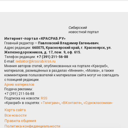
Сибирский
новостной портал
Интернет-портал «КРАСРАБ.РУ»
Главный редактор —
Павловский Владимир Евгеньевич.
Адрес редакции:
660075, Красноярский край, г. Красноярск, ул.
Железнодорожников, д. 17, пом. 9, оф. 615.
Телефон редакции:
+7 (391) 211-56-88
E-mail:
redaktor@krasrab.krsn.ru
Мнения авторов статей, опубликованных на портале «Красраб»,
материалов, размещённых в разделах «Мнения», «Молва», а также
комментариев пользователей к материалам сайта могут не совпадать
с позицией редакции.
Архив материалов
Подача рекламы:
+7 (391) 211-56-88
Подписка на новости:
RSS
«Красраб» в соцсетях:
«Телеграм»
,
«ВКонтакте»
,
«Одноклассники»
Карта сайта
Все новости
Правила общения
Политика конфиденциальности