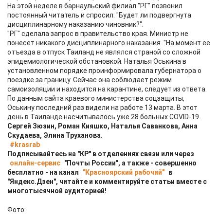
На этой неделе в барнаульский филиал "РГ" позвонил
постоянный читатель и спросил: "Будет ли подвергнута
дисциплинарному наказанию чиновник?".
"РГ" сделала запрос в правительство края. Министр не
понесет никакого дисциплинарного наказания. "На момент ее
отъезда в отпуск Таиланд не являлся страной со сложной
эпидемиологической обстановкой. Наталья Оськина в
установленном порядке проинформировала губернатора о
поездке за границу. Сейчас она соблюдает режим
самоизоляции и находится на карантине, следует из ответа.
По данным сайта краевого министерства соцзащиты,
Оськину последний раз видели на работе 13 марта. В этот
день в Таиланде насчитывалось уже 28 больных COVID-19.
Сергей Зюзин, Роман Кияшко, Наталья Саванкова, Анна
Скудаева, Элина Труханова.
#krasrab
Подписывайтесь на "КР" в отделениях связи или через
онлайн-сервис
"Почты России", а также - совершенно
бесплатно - на канал
"Красноярский рабочий"
в
"Яндекс.Дзен", читайте и комментируйте статьи вместе с
многотысячной аудиторией!
Фото: