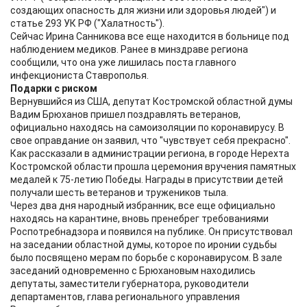
создающих опасность для жизни или здоровья людей") и
статье 293 УК РФ ("Халатность").
Сейчас Ирина Санникова все еще находится в больнице под
наблюдением медиков. Ранее в минздраве региона
сообщили, что она уже лишилась поста главного
инфекциониста Ставрополья.
Подарки с риском
Вернувшийся из США, депутат Костромской областной думы
Вадим Брюханов пришел поздравлять ветеранов,
официально находясь на самоизоляции по коронавирусу. В
свое оправдание он заявил, что "чувствует себя прекрасно".
Как рассказали в администрации региона, в городе Нерехта
Костромской области прошла церемония вручения памятных
медалей к 75-летию Победы. Награды в присутствии детей
получали шесть ветеранов и тружеников тыла.
Через два дня народный избранник, все еще официально
находясь на карантине, вновь пренебрег требованиями
Роспотребнадзора и появился на публике. Он присутствовал
на заседании областной думы, которое по иронии судьбы
было посвящено мерам по борьбе с коронавирусом. В зале
заседаний одновременно с Брюхановым находились
депутаты, заместители губернатора, руководители
департаментов, глава регионального управления