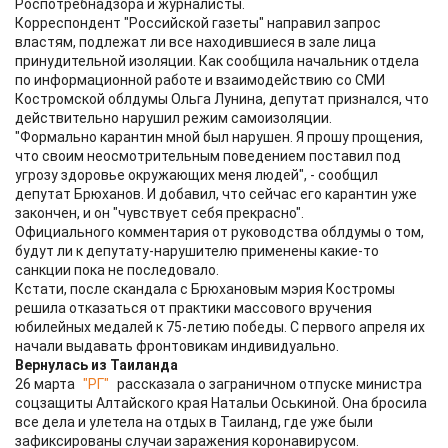
Роспотребнадзора и журналисты.
Корреспондент "Российской газеты" направил запрос
властям, подлежат ли все находившиеся в зале лица
принудительной изоляции. Как сообщила начальник отдела
по информационной работе и взаимодействию со СМИ
Костромской облдумы Ольга Лунина, депутат признался, что
действительно нарушил режим самоизоляции.
"Формально карантин мной был нарушен. Я прошу прощения,
что своим неосмотрительным поведением поставил под
угрозу здоровье окружающих меня людей", - сообщил
депутат Брюханов. И добавил, что сейчас его карантин уже
закончен, и он "чувствует себя прекрасно".
Официального комментария от руководства облдумы о том,
будут ли к депутату-нарушителю применены какие-то
санкции пока не последовало.
Кстати, после скандала с Брюхановым мэрия Костромы
решила отказаться от практики массового вручения
юбилейных медалей к 75-летию победы. С первого апреля их
начали выдавать фронтовикам индивидуально.
Вернулась из Таиланда
26 марта
"РГ"
рассказала о заграничном отпуске министра
соцзащиты Алтайского края Натальи Оськиной. Она бросила
все дела и улетела на отдых в Таиланд, где уже были
зафиксированы случаи заражения коронавирусом.