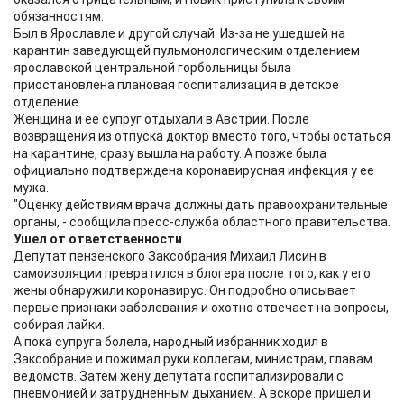
обязанностям.
Был в Ярославле и другой случай. Из-за не ушедшей на
карантин заведующей пульмонологическим отделением
ярославской центральной горбольницы была
приостановлена плановая госпитализация в детское
отделение.
Женщина и ее супруг отдыхали в Австрии. После
возвращения из отпуска доктор вместо того, чтобы остаться
на карантине, сразу вышла на работу. А позже была
официально подтверждена коронавирусная инфекция у ее
мужа.
"Оценку действиям врача должны дать правоохранительные
органы, - сообщила пресс-служба областного правительства.
Ушел от ответственности
Депутат пензенского Заксобрания Михаил Лисин в
самоизоляции превратился в блогера после того, как у его
жены обнаружили коронавирус. Он подробно описывает
первые признаки заболевания и охотно отвечает на вопросы,
собирая лайки.
А пока супруга болела, народный избранник ходил в
Заксобрание и пожимал руки коллегам, министрам, главам
ведомств. Затем жену депутата госпитализировали с
пневмонией и затрудненным дыханием. А вскоре пришел и