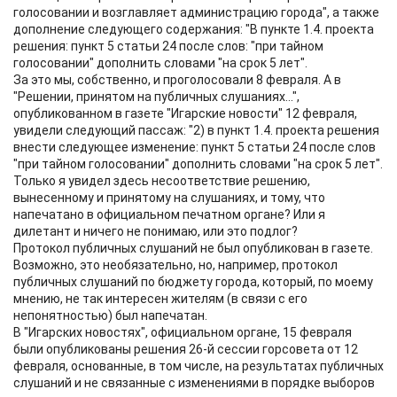
голосовании и возглавляет администрацию города", а также
дополнение следующего содержания: "В пункте 1.4. проекта
решения: пункт 5 статьи 24 после слов: "при тайном
голосовании" дополнить словами "на срок 5 лет".
За это мы, собственно, и проголосовали 8 февраля. А в
"Решении, принятом на публичных слушаниях...",
опубликованном в газете "Игарские новости" 12 февраля,
увидели следующий пассаж: "2) в пункт 1.4. проекта решения
внести следующее изменение: пункт 5 статьи 24 после слов
"при тайном голосовании" дополнить словами "на срок 5 лет".
Только я увидел здесь несоответствие решению,
вынесенному и принятому на слушаниях, и тому, что
напечатано в официальном печатном органе? Или я
дилетант и ничего не понимаю, или это подлог?
Протокол публичных слушаний не был опубликован в газете.
Возможно, это необязательно, но, например, протокол
публичных слушаний по бюджету города, который, по моему
мнению, не так интересен жителям (в связи с его
непонятностью) был напечатан.
В "Игарских новостях", официальном органе, 15 февраля
были опубликованы решения 26-й сессии горсовета от 12
февраля, основанные, в том числе, на результатах публичных
слушаний и не связанные с изменениями в порядке выборов