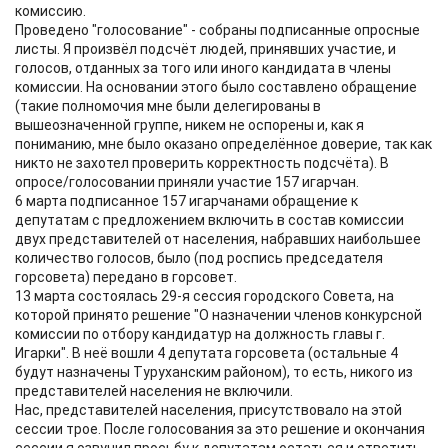
комиссию.
Проведено "голосование" - собраны подписанные опросные
листы. Я произвёл подсчёт людей, принявших участие, и
голосов, отданных за того или иного кандидата в члены
комиссии. На основании этого было составлено обращение
(такие полномочия мне были делегированы в
вышеозначенной группе, никем не оспорены и, как я
пониманию, мне было оказано определённое доверие, так как
никто не захотел проверить корректность подсчёта). В
опросе/голосовании приняли участие 157 игарчан.
6 марта подписанное 157 игарчанами обращение к
депутатам с предложением включить в состав комиссии
двух представителей от населения, набравших наибольшее
количество голосов, было (под роспись председателя
горсовета) передано в горсовет.
13 марта состоялась 29-я сессия городского Совета, на
которой принято решение "О назначении членов конкурсной
комиссии по отбору кандидатур на должность главы г.
Игарки". В неё вошли 4 депутата горсовета (остальные 4
будут назначены Туруханским районом), то есть, никого из
представителей населения не включили.
Нас, представителей населения, присутствовало на этой
сессии трое. После голосования за это решение и окончания