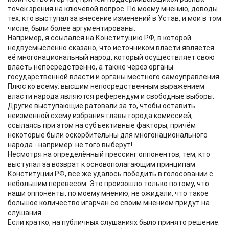
точек зрения на ключевой вопрос. По моему мнению, доводы
тех, кто выступал за внесение изменений в Устав, и мои в том
числе, были более аргументированы.
Например, я ссылался на Конституцию РФ, в которой
недвусмысленно сказано, что источником власти является
её многонациональный народ, который осуществляет свою
власть непосредственно, а также через органы
государственной власти и органы местного самоуправления.
Плюс ко всему: высшим непосредственным выражением
власти народа являются референдум и свободные выборы.
Другие выступающие ратовали за то, чтобы оставить
неизменной схему избрания главы города комиссией,
ссылаясь при этом на субъективные факторы, причём
некоторые были оскорбительны для многонационального
народа - например: не того выберут!
Несмотря на определённый прессинг оппонентов, тем, кто
выступал за возврат к основополагающим принципам
Конституции РФ, всё же удалось победить в голосовании с
небольшим перевесом. Это произошло только потому, что
наши оппоненты, по моему мнению, не ожидали, что такое
большое количество игарчан со своим мнением придут на
слушания.
Если кратко, на публичных слушаниях было принято решение: