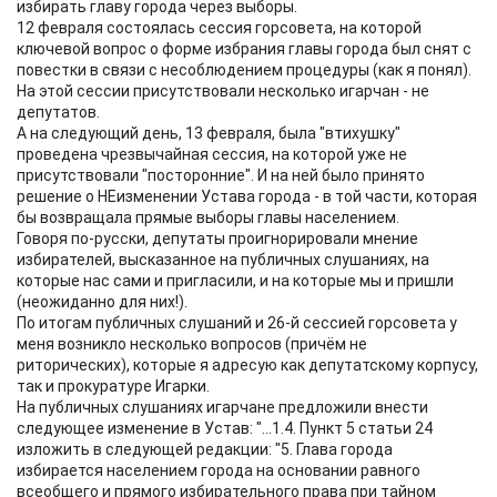
избирать главу города через выборы.
12 февраля состоялась сессия горсовета, на которой
ключевой вопрос о форме избрания главы города был снят с
повестки в связи с несоблюдением процедуры (как я понял).
На этой сессии присутствовали несколько игарчан - не
депутатов.
А на следующий день, 13 февраля, была "втихушку"
проведена чрезвычайная сессия, на которой уже не
присутствовали "посторонние". И на ней было принято
решение о НЕизменении Устава города - в той части, которая
бы возвращала прямые выборы главы населением.
Говоря по-русски, депутаты проигнорировали мнение
избирателей, высказанное на публичных слушаниях, на
которые нас сами и пригласили, и на которые мы и пришли
(неожиданно для них!).
По итогам публичных слушаний и 26-й сессией горсовета у
меня возникло несколько вопросов (причём не
риторических), которые я адресую как депутатскому корпусу,
так и прокуратуре Игарки.
На публичных слушаниях игарчане предложили внести
следующее изменение в Устав: "...1.4. Пункт 5 статьи 24
изложить в следующей редакции: "5. Глава города
избирается населением города на основании равного
всеобщего и прямого избирательного права при тайном