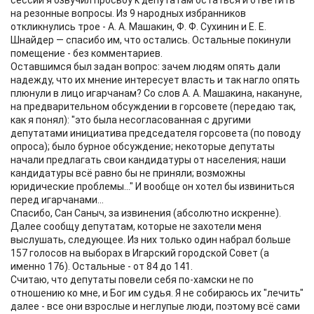
сессии я озвучил просьбу к депутатам остаться и ответить
на резонные вопросы. Из 9 народных избранников
откликнулись трое - А. А. Машакин, Ф. Ф. Сухинин и Е. Е.
Шнайдер — спасибо им, что остались. Остальные покинули
помещение - без комментариев.
Оставшимся был задан вопрос: зачем людям опять дали
надежду, что их мнение интересует власть и так нагло опять
плюнули в лицо игарчанам? Со слов А. А. Машакина, накануне,
на предварительном обсуждении в горсовете (передаю так,
как я понял): "это была несогласованная с другими
депутатами инициатива председателя горсовета (по поводу
опроса); было бурное обсуждение; некоторые депутаты
начали предлагать свои кандидатуры от населения; наши
кандидатуры всё равно бы не приняли; возможны
юридические проблемы..." И вообще он хотел бы извиниться
перед игарчанами...
Спасибо, Сан Саныч, за извинения (абсолютно искренне).
Далее сообщу депутатам, которые не захотели меня
выслушать, следующее. Из них только один набрал больше
157 голосов на выборах в Игарский городской Совет (а
именно 176). Остальные - от 84 до 141.
Считаю, что депутаты повели себя по-хамски не по
отношению ко мне, и Бог им судья. Я не собираюсь их "лечить"
далее - все они взрослые и неглупые люди, поэтому всё сами