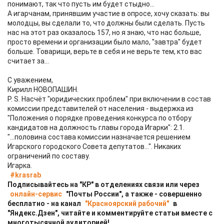
понимают, так что пусть им будет стыдно...
А игарчанам, принявшим участие в опросе, хочу сказать: вы
молодцы, вы сделали то, что должны были сделать. Пусть
нас на этот раз оказалось 157, но я знаю, что нас больше,
просто времени и организации было мало, "завтра" будет
больше. Товарищи, верьте в себя и не верьте тем, кто вас
считает за...
С уважением,
Кирилл НОВОПАШИН.
P. S. Насчёт "юридических проблем" при включении в состав
комиссии представителей от населения - выдержка из
"Положения о порядке проведения конкурса по отбору
кандидатов на должность главы города Игарки": 2.1.
"...половина состава комиссии назначается решением
Игарского городского Совета депутатов...". Никаких
ограничений по составу.
Игарка.
#krasrab
Подписывайтесь на "КР" в отделениях связи или через
онлайн-сервис
"Почты России", а также - совершенно
бесплатно - на канал
"Красноярский рабочий"
в
"Яндекс.Дзен", читайте и комментируйте статьи вместе с
многотысячной аудиторией!