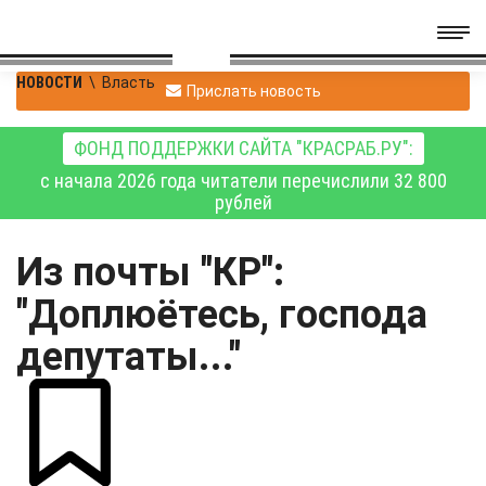
НОВОСТИ
\
Власть
Прислать новость
ФОНД ПОДДЕРЖКИ САЙТА "КРАСРАБ.РУ":
с начала 2026 года читатели перечислили 32 800
рублей
Из почты "КР":
"Доплюётесь, господа
депутаты..."