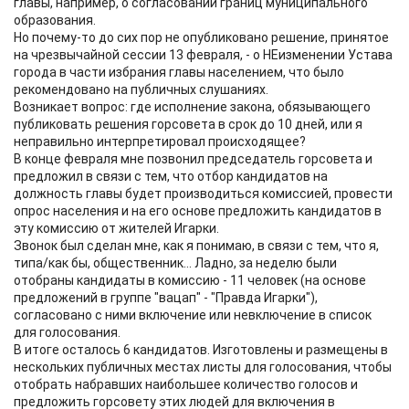
главы, например, о согласовании границ муниципального
образования.
Но почему-то до сих пор не опубликовано решение, принятое
на чрезвычайной сессии 13 февраля, - о НЕизменении Устава
города в части избрания главы населением, что было
рекомендовано на публичных слушаниях.
Возникает вопрос: где исполнение закона, обязывающего
публиковать решения горсовета в срок до 10 дней, или я
неправильно интерпретировал происходящее?
В конце февраля мне позвонил председатель горсовета и
предложил в связи с тем, что отбор кандидатов на
должность главы будет производиться комиссией, провести
опрос населения и на его основе предложить кандидатов в
эту комиссию от жителей Игарки.
Звонок был сделан мне, как я понимаю, в связи с тем, что я,
типа/как бы, общественник... Ладно, за неделю были
отобраны кандидаты в комиссию - 11 человек (на основе
предложений в группе "вацап" - "Правда Игарки"),
согласовано с ними включение или невключение в список
для голосования.
В итоге осталось 6 кандидатов. Изготовлены и размещены в
нескольких публичных местах листы для голосования, чтобы
отобрать набравших наибольшее количество голосов и
предложить горсовету этих людей для включения в