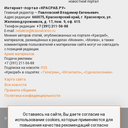
новостной портал
Интернет-портал «КРАСРАБ.РУ»
Главный редактор —
Павловский Владимир Евгеньевич.
Адрес редакции:
660075, Красноярский край, г. Красноярск, ул.
Железнодорожников, д. 17, пом. 9, оф. 615.
Телефон редакции:
+7 (391) 211-56-88
E-mail:
redaktor@krasrab.krsn.ru
Мнения авторов статей, опубликованных на портале «Красраб»,
материалов, размещённых в разделах «Мнения», «Молва», а также
комментариев пользователей к материалам сайта могут не совпадать
с позицией редакции.
Архив материалов
Подача рекламы:
+7 (391) 211-56-88
Подписка на новости:
RSS
«Красраб» в соцсетях:
«Телеграм»
,
«ВКонтакте»
,
«Одноклассники»
Карта сайта
Все новости
Правила общения
Политика конфиденциальности
Оставаясь на сайте, Вы даете согласие на
Все права защищены. Любые материалы, размещённые на портале
использование cookies, которые применяются для
«Красраб.ру» сотрудниками редакции, нештатными авторами
повышения качества рекомендаций согласно
и читателями, являются объектами авторского права. Полное или