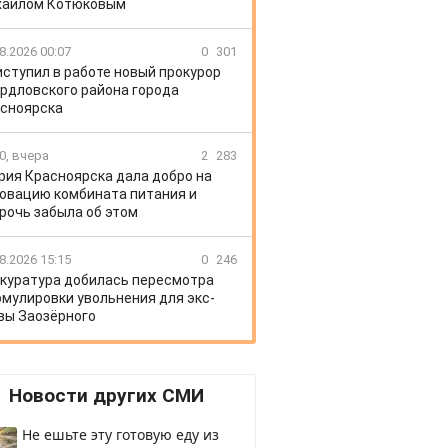
хаилом Котюковым
8.2026 00:07
0
301
иступил в работе новый прокурор
рдловского района города
сноярска
0, вчера
2
283
рия Красноярска дала добро на
овацию комбината питания и
рочь забыла об этом
8.2026 15:15
0
246
куратура добилась пересмотра
мулировки увольнения для экс-
вы Заозёрного
Новости других СМИ
Не ешьте эту готовую еду из