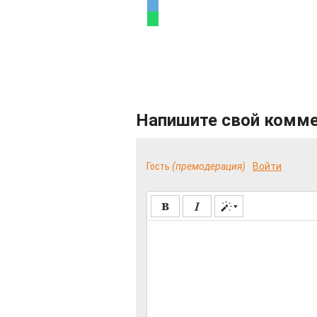
Напишите свой комм
Гость
(премодерация)
Войти