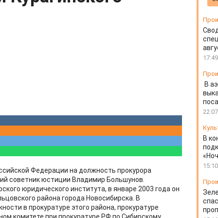
Прои
Свод
спец
авгу
17:49
Прои
В а
выка
пос
22:07
Куль
В ко
подк
«Ноч
15:10
оссийской Федерации на должность прокурора
ший советник юстиции Владимир Большунов.
Прои
ского юридического института, в январе 2003 года он
Зеле
ьцовского района города Новосибирска. В
спас
ости в прокуратуре этого района, прокуратуре
проп
ном комитете при прокуратуре РФ по Сибирскому