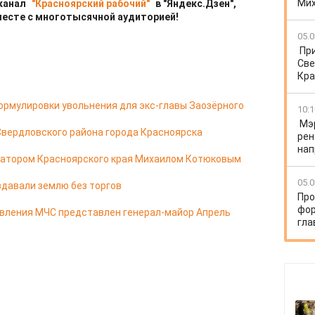
Ми
 канал
"Красноярский рабочий"
в "Яндекс.Дзен",
месте с многотысячной аудиторией!
05.0
Пр
Све
Кра
ормулировки увольнения для экс-главы Заозёрного
10:1
Мэ
Свердловского района города Красноярска
рен
нап
натором Красноярского края Михаилом Котюковым
05.0
здавали землю без торгов
Про
фор
авления МЧС представлен генерал-майор Апрель
гла