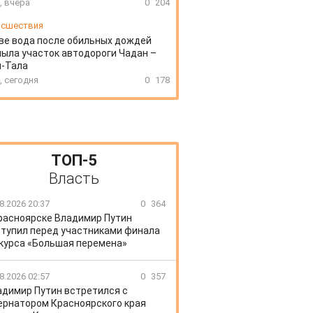
, вчера
0
204
сшествия
ве вода после обильных дождей
ыла участок автодороги Чадан –
н-Тала
, сегодня
0
178
ТОП-5
Власть
8.2026 20:37
0
364
расноярске Владимир Путин
тупил перед участниками финала
курса «Большая перемена»
8.2026 02:57
0
357
адимир Путин встретился с
ернатором Красноярского края