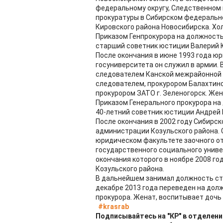
федеральному округу, Следственном 
прокуратуры в Сибирском федерально
Кировского района Новосибирска. Хол
Приказом Генпрокурора на должность
старший советник юстиции Валерий 
После окончания в июне 1993 года ю
госуниверситета он служил в армии. 
следователем Канской межрайонной 
следователем, прокурором Балахтинск
прокурором ЗАТО г. Зеленогорск. Жен
Приказом Генерального прокурора на
40-летний советник юстиции Андрей
После окончания в 2002 году Сибирс
администрации Козульского района. 
юридическом факультете заочного о
государственного социального унив
окончания которого в ноябре 2008 г
Козульского района.
В дальнейшем занимал должность ст
декабре 2013 года переведен на дол
прокурора. Женат, воспитывает дочь 
#krasrab
Подписывайтесь на "КР" в отделени