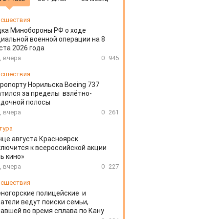
сшествия
ка Минобороны РФ о ходе
иальной военной операции на 8
ста 2026 года
, вчера
0
945
сшествия
эропорту Норильска Boeing 737
тился за пределы взлётно-
адочной полосы
, вчера
0
261
тура
нце августа Красноярск
лючится к всероссийской акции
ь кино»
, вчера
0
227
сшествия
ногорские полицейские и
атели ведут поиски семьи,
авшей во время сплава по Кану