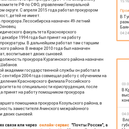
15:16
комитете РФ по СФО, управлении Генеральной
м округе. С апреля 2015 года работал прокурором
Прои
ост, детей не имеет.
В Ту
 прокурора Лесосибирска назначен 49-летний
разм
Юхновец.
Бая
ридического факультета Красноярского
04:24
В декабре 1994 года был принят на работу
прокуратуры. В дальнейшем работал там старшим
ого района. В январе 2010 года был назначен
ат, воспитывает двоих сыновей.
 должность прокурора Курагинского района назначен
 Шабанов.
кой академии государственной службы он работал в
С сентября 2004 года совмещал работу с обучением на
тделения Красноярского филиала Российского
03.0
ерситета по специальности юриспруденция, после
В К
ода принят на работу помощником прокурора
выс
кон
аршего помощника прокурора Козульского района, в
жность заместителя Ачинского межрайонного
и двоих сыновей.
04.0
Вл
ях связи или через
онлайн-сервис
"Почты России", а
губ