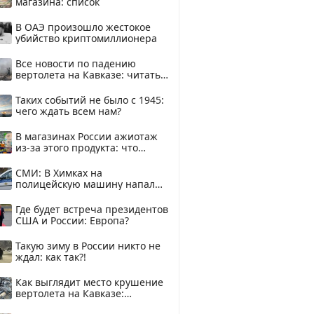
магазина: список
В ОАЭ произошло жестокое
убийство криптомиллионера
Все новости по падению
вертолета на Кавказе: читать
здесь
Таких событий не было с 1945:
чего ждать всем нам?
В магазинах России ажиотаж
из-за этого продукта: что
купить?
СМИ: В Химках на
полицейскую машину напали
и подожгли.
Где будет встреча президентов
США и России: Европа?
Такую зиму в России никто не
ждал: как так?!
Как выглядит место крушение
вертолета на Кавказе:
смотреть