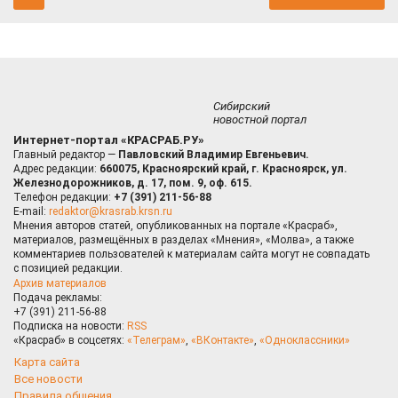
Сибирский
новостной портал
Интернет-портал «КРАСРАБ.РУ»
Главный редактор —
Павловский Владимир Евгеньевич.
Адрес редакции:
660075, Красноярский край, г. Красноярск, ул.
Железнодорожников, д. 17, пом. 9, оф. 615.
Телефон редакции:
+7 (391) 211-56-88
E-mail:
redaktor@krasrab.krsn.ru
Мнения авторов статей, опубликованных на портале «Красраб»,
материалов, размещённых в разделах «Мнения», «Молва», а также
комментариев пользователей к материалам сайта могут не совпадать
с позицией редакции.
Архив материалов
Подача рекламы:
+7 (391) 211-56-88
Подписка на новости:
RSS
«Красраб» в соцсетях:
«Телеграм»
,
«ВКонтакте»
,
«Одноклассники»
Карта сайта
Все новости
Правила общения