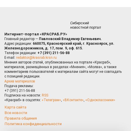
Сибирский
новостной портал
Интернет-портал «КРАСРАБ.РУ»
Главный редактор —
Павловский Владимир Евгеньевич.
Адрес редакции:
660075, Красноярский край, г. Красноярск, ул.
Железнодорожников, д. 17, пом. 9, оф. 615.
Телефон редакции:
+7 (391) 211-56-88
E-mail:
redaktor@krasrab.krsn.ru
Мнения авторов статей, опубликованных на портале «Красраб»,
материалов, размещённых в разделах «Мнения», «Молва», а также
комментариев пользователей к материалам сайта могут не совпадать
с позицией редакции.
Архив материалов
Подача рекламы:
+7 (391) 211-56-88
Подписка на новости:
RSS
«Красраб» в соцсетях:
«Телеграм»
,
«ВКонтакте»
,
«Одноклассники»
Карта сайта
Все новости
Правила общения
Политика конфиденциальности