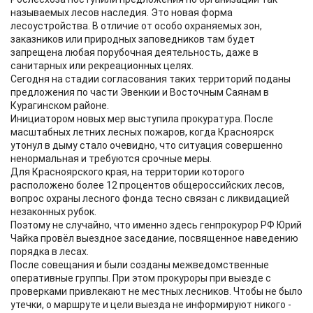
называемых лесов наследия. Это новая форма
лесоустройства. В отличие от особо охраняемых зон,
заказников или природных заповедников там будет
запрещена любая порубочная деятельность, даже в
санитарных или рекреационных целях.
Сегодня на стадии согласования таких территорий поданы
предложения по части Эвенкии и Восточным Саянам в
Курагинском районе.
Инициатором новых мер выступила прокуратура. После
масштабных летних лесных пожаров, когда Красноярск
утонул в дыму стало очевидно, что ситуация совершенно
ненормальная и требуются срочные меры.
Для Красноярского края, на территории которого
расположено более 12 процентов общероссийских лесов,
вопрос охраны лесного фонда тесно связан с ликвидацией
незаконных рубок.
Поэтому не случайно, что именно здесь генпрокурор РФ Юрий
Чайка провёл выездное заседание, посвященное наведению
порядка в лесах.
После совещания и были созданы межведомственные
оперативные группы. При этом прокуроры при выезде с
проверками привлекают не местных лесников. Чтобы не было
утечки, о маршруте и цели выезда не информируют никого -