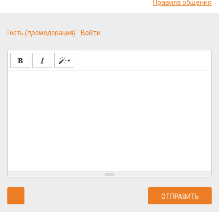
Правила общения
Гость
(премодерация)
Войти