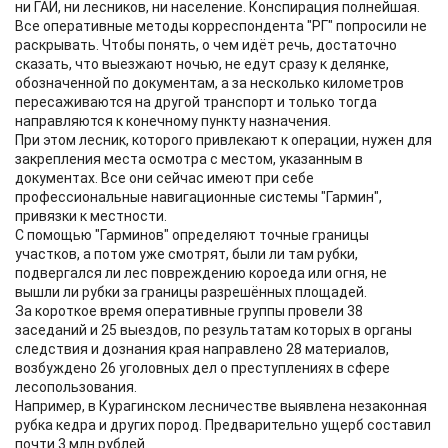
ни ГАИ, ни лесников, ни население. Конспирация полнейшая.
Все оперативные методы корреспондента "РГ" попросили не
раскрывать. Чтобы понять, о чем идёт речь, достаточно
сказать, что выезжают ночью, не едут сразу к делянке,
обозначенной по документам, а за несколько километров
пересаживаются на другой транспорт и только тогда
направляются к конечному пункту назначения.
При этом лесник, которого привлекают к операции, нужен для
закрепления места осмотра с местом, указанным в
документах. Все они сейчас имеют при себе
профессиональные навигационные системы "Гармин",
привязки к местности.
С помощью "Гарминов" определяют точные границы
участков, а потом уже смотрят, были ли там рубки,
подвергался ли лес повреждению короеда или огня, не
вышли ли рубки за границы разрешённых площадей.
За короткое время оперативные группы провели 38
заседаний и 25 выездов, по результатам которых в органы
следствия и дознания края направлено 28 материалов,
возбуждено 26 уголовных дел о преступлениях в сфере
лесопользования.
Например, в Курагинском лесничестве выявлена незаконная
рубка кедра и других пород. Предварительно ущерб составил
почти 3 млн рублей.