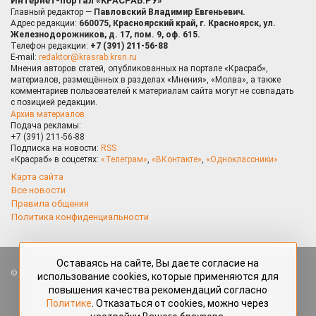
Интернет-портал «КРАСРАБ.РУ»
Главный редактор —
Павловский Владимир Евгеньевич.
Адрес редакции:
660075, Красноярский край, г. Красноярск, ул.
Железнодорожников, д. 17, пом. 9, оф. 615.
Телефон редакции:
+7 (391) 211-56-88
E-mail:
redaktor@krasrab.krsn.ru
Мнения авторов статей, опубликованных на портале «Красраб»,
материалов, размещённых в разделах «Мнения», «Молва», а также
комментариев пользователей к материалам сайта могут не совпадать
с позицией редакции.
Архив материалов
Подача рекламы:
+7 (391) 211-56-88
Подписка на новости:
RSS
«Красраб» в соцсетях:
«Телеграм»
,
«ВКонтакте»
,
«Одноклассники»
Карта сайта
Все новости
Правила общения
Политика конфиденциальности
Оставаясь на сайте, Вы даете согласие на
Все права защищены. Любые материалы, размещённые на портале
использование cookies, которые применяются для
«Красраб.ру» сотрудниками редакции, нештатными авторами
повышения качества рекомендаций согласно
и читателями, являются объектами авторского права. Полное или
Политике
. Отказаться от cookies, можно через
частичное использование материалов, размещённых на портале
«Красраб.ру», допускается только с письменного согласия редакции