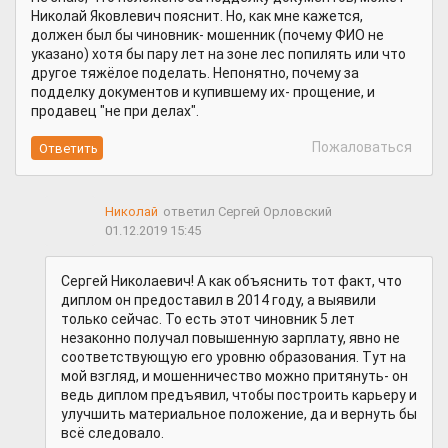
Николай Яковлевич пояснит. Но, как мне кажется,
должен был бы чиновник- мошенник (почему ФИО не
указано) хотя бы пару лет на зоне лес попилять или что
другое тяжёлое поделать. Непонятно, почему за
подделку документов и купившему их- прощение, и
продавец "не при делах".
Пожаловаться
Николай
ответил Сергей Орловский
01.12.2019 15:45
Сергей Николаевич! А как объяснить тот факт, что
диплом он предоставил в 2014 году, а выявили
только сейчас. То есть этот чиновник 5 лет
незаконно получал повышенную зарплату, явно не
соответствующую его уровню образования. Тут на
мой взгляд, и мошенничество можно притянуть- он
ведь диплом предъявил, чтобы построить карьеру и
улучшить материальное положение, да и вернуть бы
всё следовало.