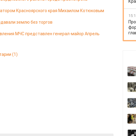
Кра
натором Красноярского края Михаилом Котюковым
15:1
Про
здавали землю без торгов
фор
гла
авления МЧС представлен генерал-майор Апрель
тарии
(1)