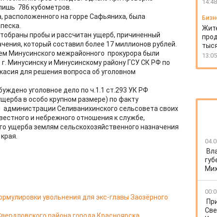
14:48
 лишь 786 кубометров.
а, расположенного на горре Сафьяниха, была
Бизн
 песка.
Жит
тобраны пробы и рассчитан ущерб, причиненный
прод
чения, который составил более 17 миллионов рублей.
тыся
ем Минусинского межрайонного прокурора были
13:05
г. Минусинску и Минусинскому району ГСУ СК РФ по
касия для решения вопроса об уголовном
уждено уголовное дело по ч.1.1 ст.293 УК РФ
ущерба в особо крупном размере) по факту
 администрации Селиванихинского сельсовета своих
естного и небрежного отношения к службе,
ого ущерба землям сельскохозяйственного назначения
края.
04.0
Вл
губ
Ми
00:0
ормулировки увольнения для экс-главы Заозёрного
Пр
Све
Свердловского района города Красноярска