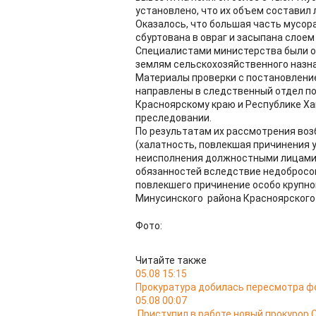
установлено, что их объем составил
Оказалось, что большая часть мусор
сбуртована в овраг и засыпана слоем
Специалистами министерства были о
землям сельскохозяйственного назна
Материалы проверки с постановлени
направлены в следственный отдел по 
Красноярскому краю и Республике Ха
преследовании.
По результатам их рассмотрения возб
(халатность, повлекшая причинения 
неисполнения должностными лицами
обязанностей вследствие недобросов
повлекшего причинение особо крупн
Минусинского района Красноярского 
Фото:
Читайте также
05.08 15:15
Прокуратура добилась пересмотра ф
05.08 00:07
Приступил в работе новый прокурор 