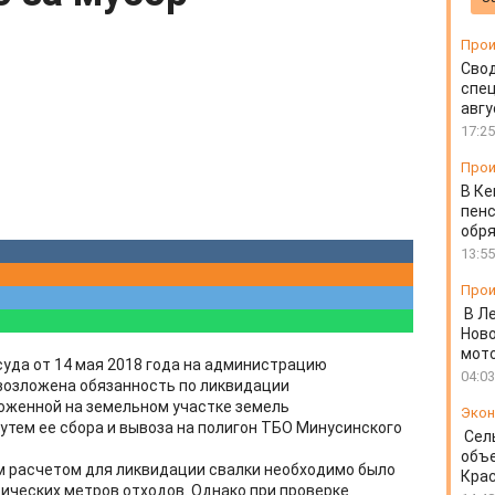
Прои
Свод
спец
авгу
17:25
Прои
В Ке
пенс
обря
13:55
Прои
В Л
Ново
мот
уда от 14 мая 2018 года на администрацию
04:03
возложена обязанность по ликвидации
оженной на земельном участке земель
Экон
утем ее сбора и вывоза на полигон ТБО Минусинского
Сел
объе
м расчетом для ликвидации свалки необходимо было
Крас
бических метров отходов. Однако при проверке