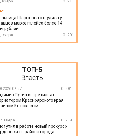
, вчера
0
211
ес
ельница Шарыпова отсудила у
авцов маркетплейса более 14
ч рублей
, вчера
0
201
ТОП-5
Власть
8.2026 02:57
0
281
адимир Путин встретился с
ернатором Красноярского края
хаилом Котюковым
7, вчера
0
214
иступил в работе новый прокурор
рдловского района города