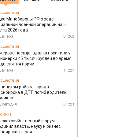
сшествия
ка Минобороны РФ о ходе
иальной военной операции на 5
ста 2026 года
, вчера
0
262
сшествия
мерове псевдогадалка похитила у
ионерки 45 тысяч рублей во время
да снятия порчи
, вчера
1
224
сшествия
енинском районе города
сибирска в ДТП погиб водитель
оцикла
, сегодня
0
221
омика
ьскохозяйственный форум
динил власть, науку и бизнес
ноярского края