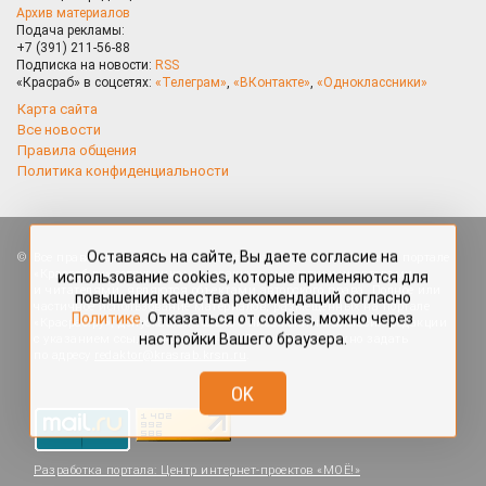
Архив материалов
Подача рекламы:
+7 (391) 211-56-88
Подписка на новости:
RSS
«Красраб» в соцсетях:
«Телеграм»
,
«ВКонтакте»
,
«Одноклассники»
Карта сайта
Все новости
Правила общения
Политика конфиденциальности
Оставаясь на сайте, Вы даете согласие на
Все права защищены. Любые материалы, размещённые на портале
использование cookies, которые применяются для
«Красраб.ру» сотрудниками редакции, нештатными авторами
повышения качества рекомендаций согласно
и читателями, являются объектами авторского права. Полное или
Политике
. Отказаться от cookies, можно через
частичное использование материалов, размещённых на портале
настройки Вашего браузера.
«Красраб.ру», допускается только с письменного согласия редакции
с указанием ссылки на источник. Все вопросы можно задать
по адресу
redaktor@krasrab.krsn.ru
.
OK
Разработка портала:
Центр интернет-проектов «МОЁ!»