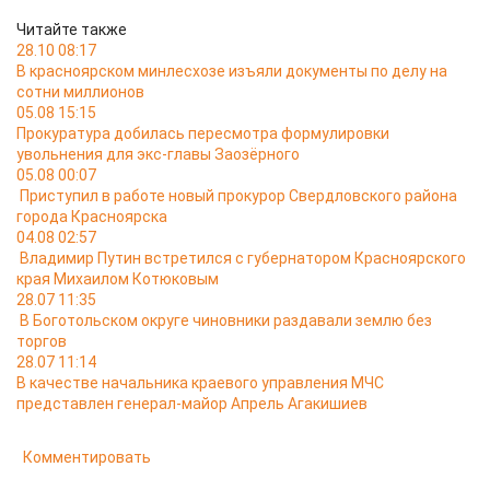
Читайте также
28.10 08:17
В красноярском минлесхозе изъяли документы по делу на
сотни миллионов
05.08 15:15
Прокуратура добилась пересмотра формулировки
увольнения для экс-главы Заозёрного
05.08 00:07
Приступил в работе новый прокурор Свердловского района
города Красноярска
04.08 02:57
Владимир Путин встретился с губернатором Красноярского
края Михаилом Котюковым
28.07 11:35
В Боготольском округе чиновники раздавали землю без
торгов
28.07 11:14
В качестве начальника краевого управления МЧС
представлен генерал-майор Апрель Агакишиев
Комментировать