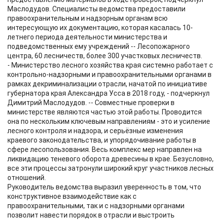
Маслодудов. Специалисты ведомства предоставили
правоохранительным и надзорным органам всю
интересующую их документацию, которая касалась 10-
летнего периода деятельности министерства и
подведомственных ему учреждений -- Лесопожарного
центра, 60 лесничеств, более 300 участковых лесничеств.
- Министерство лесного хозяйства края системно работает с
контрольно-надзорными и правоохранительными органами в
рамках декриминализации отрасли, начатой по инициативе
губернатора края Александра Усса в 2018 году, - подчеркнул
Димитрий Маслодудов. -- Совместные проверки в
министерстве являются частью этой работы. Проводится
она по нескольким ключевым направлениям - это и усиление
лесного контроля и надзора, и серьёзные изменения
краевого законодательства, и упорядочивание работы в
сфере лесопользования. Весь комплекс мер направлен на
ликвидацию теневого оборота древесины в крае. Безусловно,
все эти процессы затронули широкий круг участников лесных
отношений.
Руководитель ведомства выразил уверенность в том, что
конструктивное взаимодействие как с
правоохранительными, так и с надзорными органами
позволит навести порядок в отрасли и выстроить