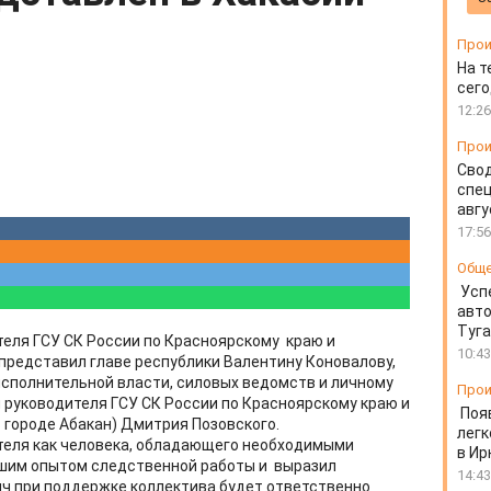
Прои
На т
сего
12:26
Прои
Свод
спец
авгу
17:56
Общ
Усп
авто
Туг
еля ГСУ СК России по Красноярскому краю и
10:43
представил главе республики Валентину Коновалову,
исполнительной власти, силовых ведомств и личному
Прои
руководителя ГСУ СК России по Красноярскому краю и
Поя
 городе Абакан) Дмитрия Позовского.
легк
теля как человека, обладающего необходимыми
в Ир
шим опытом следственной работы и выразил
14:43
ч при поддержке коллектива будет ответственно