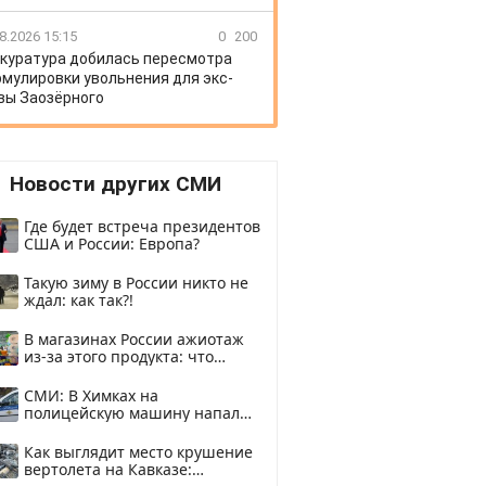
8.2026 15:15
0
200
куратура добилась пересмотра
мулировки увольнения для экс-
вы Заозёрного
Новости других СМИ
Где будет встреча президентов
США и России: Европа?
Такую зиму в России никто не
ждал: как так?!
В магазинах России ажиотаж
из-за этого продукта: что
купить?
СМИ: В Химках на
полицейскую машину напали
и подожгли.
Как выглядит место крушение
вертолета на Кавказе: