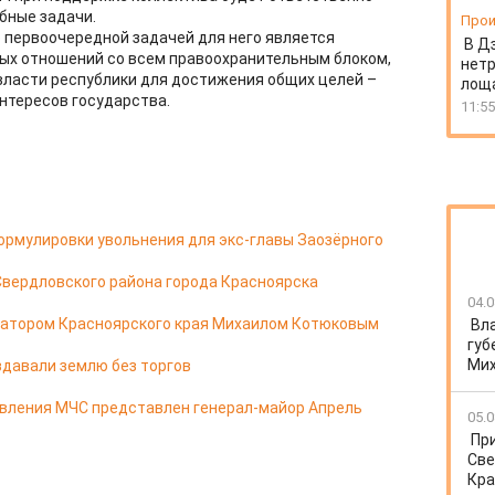
бные задачи.
Прои
 первоочередной задачей для него является
В Д
ных отношений со всем правоохранительным блоком,
нет
власти республики для достижения общих целей –
лоща
нтересов государства.
11:55
ормулировки увольнения для экс-главы Заозёрного
Свердловского района города Красноярска
04.0
натором Красноярского края Михаилом Котюковым
Вл
губ
Ми
здавали землю без торгов
авления МЧС представлен генерал-майор Апрель
05.0
Пр
Све
Кра