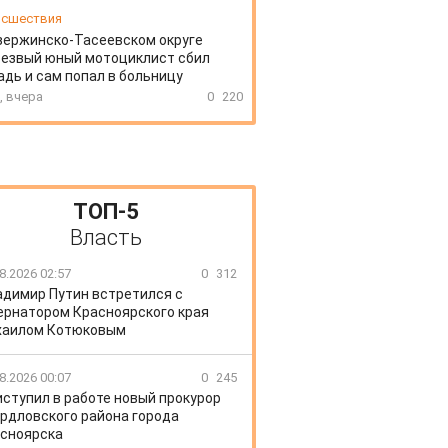
сшествия
зержинско-Тасеевском округе
резвый юный мотоциклист сбил
дь и сам попал в больницу
, вчера
0
220
ТОП-5
Власть
8.2026 02:57
0
312
адимир Путин встретился с
ернатором Красноярского края
хаилом Котюковым
8.2026 00:07
0
245
иступил в работе новый прокурор
рдловского района города
сноярска