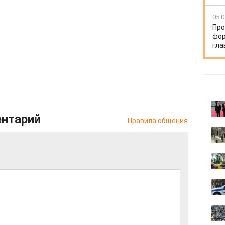
05.0
Про
фор
гла
ентарий
Правила общения