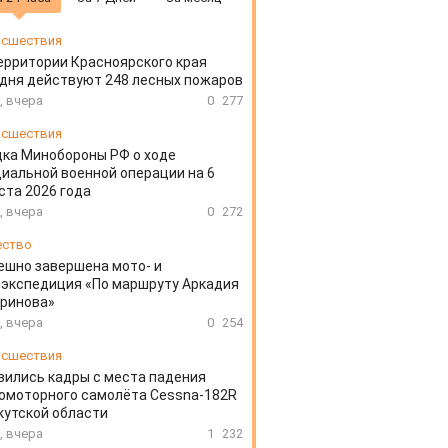
сшествия
ерритории Красноярского края
дня действуют 248 лесных пожаров
, вчера
0
277
сшествия
ка Минобороны РФ о ходе
иальной военной операции на 6
ста 2026 года
, вчера
0
272
ество
ешно завершена мото- и
экспедиция «По маршруту Аркадия
аринова»
, вчера
0
254
сшествия
вились кадры с места падения
омоторного самолёта Cessna-182R
кутской области
, вчера
1
232