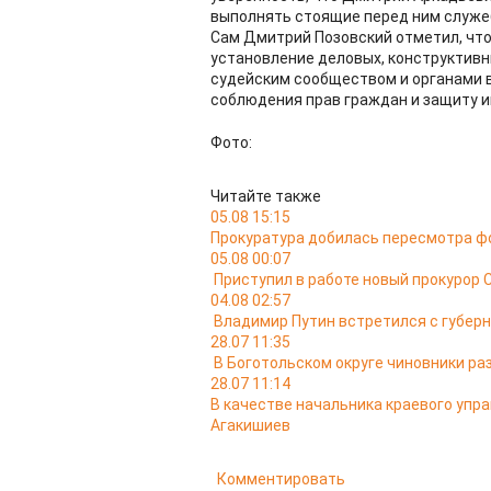
выполнять стоящие перед ним служе
Сам Дмитрий Позовский отметил, что
установление деловых, конструктив
судейским сообществом и органами 
соблюдения прав граждан и защиту и
Фото:
Читайте также
05.08 15:15
Прокуратура добилась пересмотра ф
05.08 00:07
Приступил в работе новый прокурор 
04.08 02:57
Владимир Путин встретился с губер
28.07 11:35
В Боготольском округе чиновники ра
28.07 11:14
В качестве начальника краевого упр
Агакишиев
Комментировать