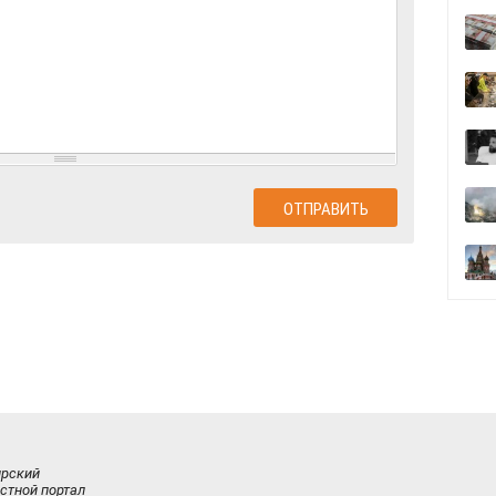
ирский
стной портал