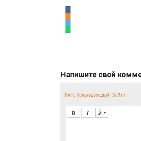
Напишите свой комм
Гость
(премодерация)
Войти